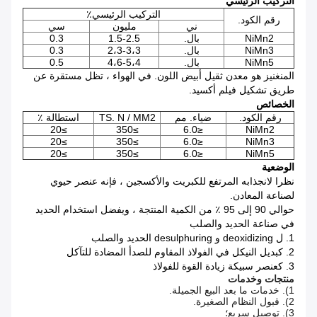
التركيب الرئيسي
التركيب الرئيسي٪
رقم الكود.
ني
مليون
سي
NiMn2
بال.
1.5-2.5
0.3
NiMn3
بال.
2،3-3،3
0.3
NiMn5
بال.
4،6-5،4
0.5
المنغنيز هو معدن ثقيل أبيض اللون.
في الهواء ، تظل مستقرة عن
طريق تشكيل فيلم أكسيد.
الخصائص
رقم الكود.
ضياء.
مم
N / MM2
TS.
استطالة ٪
≥20
≥350
≤6.0
NiMn2
≥20
≥350
≤6.0
NiMn3
≥20
≥350
≤6.0
NiMn5
الوضعية
نظرا لانجذابه المرتفع للكبريت والأكسجين ، فإنه عنصر حيوي
لصناعة المعادن.
حوالي 90 إلى 95 ٪ من الكمية المنتجة ، ويفضل استخدام الحديد
في صناعة الحديد والصلب
1. ل deoxidizing و desulphuring الحديد والصلب
2. كبديل النيكل في الفولاذ المقاوم للصدأ المضادة للتآكل
3. كعنصر سبيكة زيادة القوة للفولاذ
منتجات وخدمات
1).
خدمات ما بعد البيع الجميلة.
2).
قبول النظام الصغيرة.
3).
توصيل سريع؛