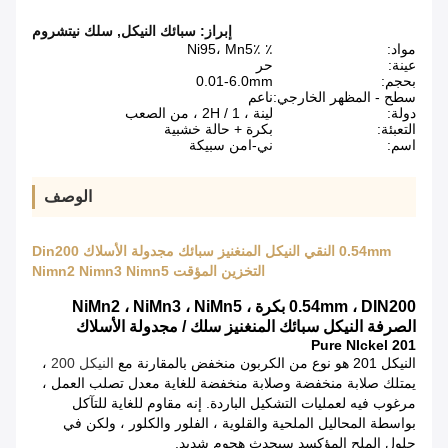
إبراز:
سبائك النيكل
,
سلك نيتشروم
مواد:
٪ Ni95، Mn5٪
عينة:
حر
بحجم:
0.01-6.0mm
سطح - المظهر الخارجي:
ناعم
دولة:
لينة ، 1 / ​​2H ، من الصعب
التعبئة:
بكرة + حالة خشبية
اسم:
ني-امن سبيكة
الوصف
0.54mm النقي النيكل المنغنيز سبائك مجدولة الأسلاك Din200
التخزين المؤقت Nimn2 Nimn3 Nimn5
0.54mm ، DIN200 بكرة ، NiMn2 ، NiMn3 ، NiMn5
الصرفة النيكل سبائك المنغنيز سلك / مجدولة الأسلاك
Pure NIckel 201
النيكل 201 هو نوع من الكربون منخفض بالمقارنة مع
النيكل 200
،
يمتلك صلابة منخفضة وصلابة منخفضة للغاية معدل تصلب العمل ،
مرغوب فيه لعمليات التشكيل الباردة. إنه مقاوم للغاية للتآكل
بواسطة المحاليل الملحية والقلوية ، الفلور والكلور ، ولكن في
حلول الملح المؤكسد سيحدث هجوم شديد.