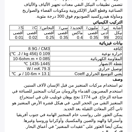
تتضمن تطبيقات النيكل النقي معدات تجهيز الألياف والألياف
الصناعية وقطع الغيار الإلكترونية ومكونات الفضاء والصواريخ
ومناولة هيدروكسيد الصوديوم فوق 300 درجة مئوية.
التركيب الكيميائي
أشابة
ني٪
مليون٪
الحديد٪
سي٪
النحاس٪
C٪
S٪
نيكل
أدنى
أقصى
ماكس
أقصى
أقصى
أقصى
أقصى
0.01
0.02
0.25
0.35
0.4
0.35
99
201
بيانات فيزيائية
كثافة
8.9G / CM3
حرارة نوعية
0.109 (456 J / kg. ℃)
المقاومة الكهربائية
0.085 × 10-6ohm.m
نقطة الانصهار
1435-1445 ℃
توصيل حراري
79.3 W / mK
يعني التوسيع الحراري Coeff
13.1 × 10-6m / م. ℃
وصف
تم استخدام مركبات المنغنيز من قبل الإنسان لآلاف السنين.
استخدم المصريون القدماء والرومان مركبات المنجنيز للصباغة في
صناعة الزجاج.
في 1774 نجح يوهان غوتليب غان في استخراج
المنغنيز النقي من الحجر البني.
في هيكل قشرة الأرض المنغنيز هو
ثاني أكثر المعادن الثقيلة بعد الحديد.
يمكن العثور على رواسب خام المنجنيز الهامة في جنوب أفريقيا
وأستراليا والهند والصين والمكسيك وأوكرانيا وروسيا وغيرها.
يمكن أيضا العثور على "عقيدات المنغنيز" في أعماق البحار.