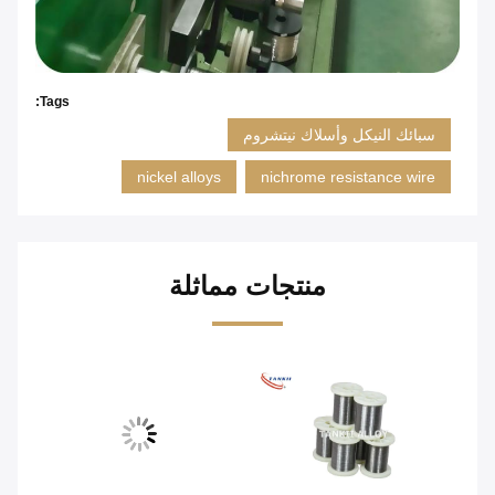
Tags:
سبائك النيكل وأسلاك نيتشروم
nickel alloys
nichrome resistance wire
منتجات مماثلة