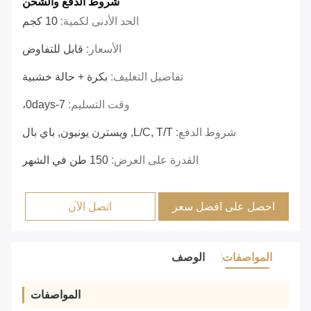
شروط الدفع والشحن
الحد الأدنى لكمية:
10 كجم
الأسعار:
قابل للتفاوض
تفاصيل التغليف:
بكرة + حالة خشبية
وقت التسليم:
7-0days،
شروط الدفع:
L/C, T/T, ويسترن يونيون, باي بال
القدرة على العرض:
150 طن في الشهر
احصل على افضل سعر
اتصل الآن
المواصفات
الوصف
المواصفات