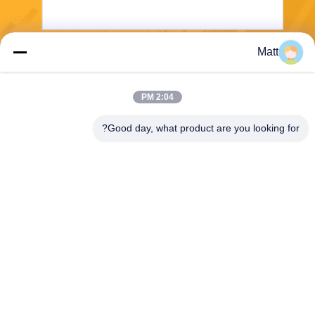
Matt
يرسل
2:04 PM
Good day, what product are you looking for?
Shanghai Tankii Alloy Material Co.,Ltd
east@tankii.com
86-21-56110178
1900 طريق مودانجيانج، منطقة
باوشان، 201999، شنغهاي، الص
ين