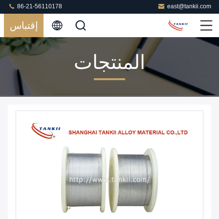
86-21-56110178
east@tankii.com
إقتباس
المنتجات