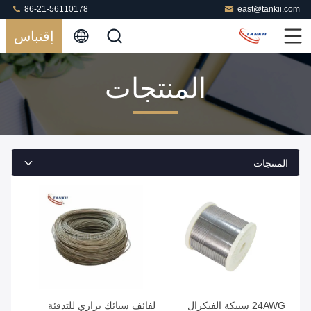
86-21-56110178
east@tankii.com
إقتباس
المنتجات
المنتجات
24AWG سبيكة الفيكرال
لفائف سبائك برازي للتدفئة