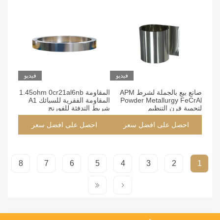
فيديو
فيديو
صانع بيع بالجملة لشرط APM
المقاومة 1.45ohm 0cr21al6nb
Powder Metallurgy FeCrAl
المقاومة الفقرية للسبائك A1
لتحمية فرن التنظيم
شريط التدفئة للفورنج
احصل على افضل سعر
احصل على افضل سعر
8
7
6
5
4
3
2
1