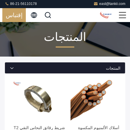
86-21-56110178
east@tankii.com
إقتباس
المنتجات
المنتجات
أسلاك الألمنيوم المكسوة
شريط رقائق النحاس النقي T2