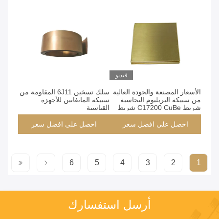
فيديو
الأسعار المصنعة والجودة العالية
سلك تسخين 6J11 المقاومة من
من سبيكة البريليوم النحاسية
سبيكة المانغانين للأجهزة
شريط C17200 CuBe شريط
القياسية
احصل على افضل سعر
احصل على افضل سعر
6
5
4
3
2
1
أرسل استفسارك