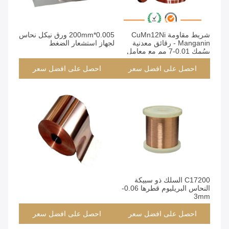
شريط مقاومة CuMn12Ni
0.005*200mm ورق نيكل نحاس
Manganin - رقائق معدنية
لجهاز استشعار الضغط
بسُمك 0.01-7 مم مع معامل
درجة حرارة منخفضة لتحويلة
مقياس التيار الكهربائي
احصل على افضل سعر
احصل على افضل سعر
C17200 السلك ذو سبيكة
النحاس البريليوم قطرها 0.06-
3mm
احصل على افضل سعر
احصل على افضل سعر