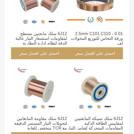
0.01 - 2.5mm C101 C110
6J12 سلك مانجنين مسطح
ورقة النحاس للتوزيع المحولات
لمقاومات استشعار التيار عالية
لف
الدقة لنظام إدارة البطارية
(BMS)
احصل على افضل سعر
احصل على افضل سعر
6J12 سلك سبيكة المانغنيين
6J12 سلك مقاومة المانغانين
لمقاييس الطاقة الذكية
لتحويلات التيار المستمر الدقيقة
المقاومات المتحركة لقياس التيار
مع TCR منخفض للغاية
عالية الدقة
واستقرار المقاومة على المدى