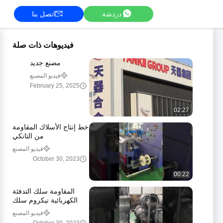
دردشة
اتصل بنا
فيديوهات ذات صلة
مصنع جديد
فيديو المصنع
February 25, 2025
02:27
خط إنتاج الأسلاك المقاومة
من التانكي
فيديو المصنع
October 30, 2023
00:22
المقاومة سلك التدفئة
الكهربائية نيكروم سلك
مصنع بيع مباشر من قبل
فيديو المصنع
تانكي