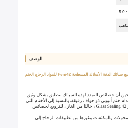
الوصف
سبائك الدقة الأسلاك المسطحة Feni42 للمواد الزجاج الختم
ين أن خصائص التمدد لهذه السبائك تتطابق بشكل وثيق
دام ختم أنبوبي ذو حواف رقيقة.
بالنسبة إلى الأختام التي
لا تتسرب بالهيدروجين قبل عملية الختم ، تم استخدام تباين من هذه السبائك التي تحتوي على إضافات صغيرة من التيتانيوم ، وهو Glass Sealing 42 ، خاليًا من الغاز ، للترويج لخصائص
وبطانات المحولات والمكثفات وغيرها من تطبيقات الزجاج إلى