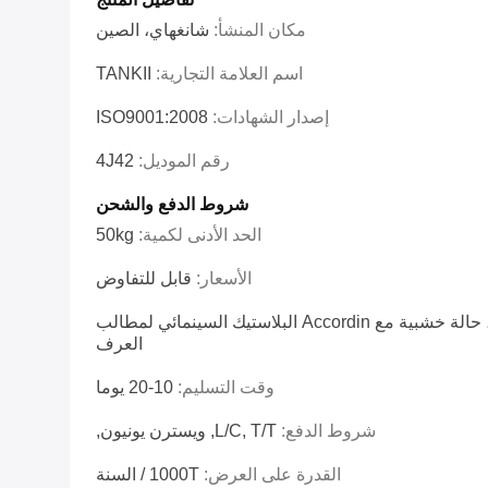
مكان المنشأ:
شانغهاي، الصين
اسم العلامة التجارية:
TANKII
إصدار الشهادات:
ISO9001:2008
رقم الموديل:
4J42
شروط الدفع والشحن
الحد الأدنى لكمية:
50kg
الأسعار:
قابل للتفاوض
بكرة ، لفائف ، كرتون ، حالة خشبية مع Accordin البلاستيك السينمائي لمطالب
العرف
وقت التسليم:
10-20 يوما
شروط الدفع:
L/C, T/T, ويسترن يونيون,
القدرة على العرض:
1000T / السنة