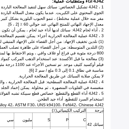
4J42 أداء ومتطلبات عملية:
1 ، 4J42 تشكيل الخصائص: سبائك سهل لتنفيذ المعالجة الب
مفر منه خلال عملية مختلط) ، تنمو الحبوب البلورية بشكل كبير ،
معدل الإجهاد النهائي للمنتج النهائي عند حوالي 60 ٪ [2 ، 5].
2 ، أداء لحام 4J42: سبائك لديها أداء جيد لحام ، يمكن أن تكون ملحومة ونقطة ملحومة. يجب أن تكون الأكسدة مسبقة التأكسد قبل إغلاقها بمواد مثل الزجاج الناعم.
3 ، 4J42 عملية المعالجة الحرارية أجزاء: يمكن تقسيم المعالجة الحرارية إلى: التخفيف من الإجهاد ، التلدين الوسيطة ومعالجة ما قبل الأكسدة.
(1) تلدين تخفيف الإجهاد: من أجل القضاء على الإجهاد المتبقي للأجزاء بعد التشغيل ، يتم تنفيذ التلدين لتخفيف الإجهاد: 430 ~ 540 ° C ، الحفاظ على الحرارة لمدة 1 ~ 2 ساعة ، تبريد الفرن أو تبريد الهواء.
800 درجة مئوية في فراغ أو غلاف واقي ، ويتم الاحتفاظ بها لمدة 30-60 دقيقة ، ثم تبريدها ، تبريد الهواء أو إخماد الماء.
(3) معالجة ما قبل الأكسدة: عند استخدام الذهب المركب كمواد مانعة للتسرب ، يجب إجراء معالجة ما قبل الأكسدة قبل الختم. جعل سطح سبيكة
مناسبة في نطاق 0.1 إلى 0.3 ملغ / سم 2 [6].
لا يمكن صلابة السبائك عن طريق المعالجة الحرارية.
4 ، 4J42 عملية المعالجة السطحية: قبل المعالجة الحراري
منغمسة في القلويات المنصهرة ، ثم مخلولة. يمكن إخماد الجلد ذي الحراة قليلاً باستخدام 25٪ من محلو
5 ، 4J42 أداء القطع والتقطيع: خصائص قطع سبيكة تشبه ال
استخدام المبرد للتقطيع. أداء جيد الطحن.
Alloy 42، ASTM F30، UNS k94100، FeNi42، Chinese 4J42
درجة
التركيب الكيميائي(٪)
C
P
S
مليون
سي
سبائك 42