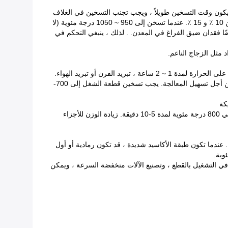
 ألا يكون وقت التسخين طويلاً ، ويجب تجنب التسخين في الغلاف
الجوي المحتوي على الكبريت. عندما يكون معدل السلالة الباردة للقطاع أكبر من 75٪ ، يحدث تباين البلاستيك بعد التلدين. معدل الإجهاد البارد بين 10 ٪ و 15 ٪. عندما تسخن إلى 950 ~ 1050 درجة مئوية (لا
ضًا فقدان ضيق الفراغ في المعدن. . لذلك ، ينبغي التحكم في
(2) التلدين المتوسطة: من أجل القضاء على ظاهرة تصلب العمل الناجمة عن سبيكة في الباردة المتداول ، الرسم البارد وعملية ختم الباردة ، من أجل تسهيل المعالجة. يجب تسخين قطعة الشغل إلى 700-
فيلم أوكسيد كثيف موحد. تم تسخين الأجزاء عند 1100 درجة مئوية في الهيدروجين الرطب المشبع لمدة 30 دقيقة ثم أكسدة في الهواء عند حوالي 800 درجة مئوية لمدة 5-10 دقيقة. زيادة الوزن للأجزاء
ن. عندما تكون طبقة الأكاسيد شديدة ، قد تكون رمادية أو أول
رعة في التشغيل بالقطع ، وتصنيع الآلات منخفضة السرعة ، ويمكن