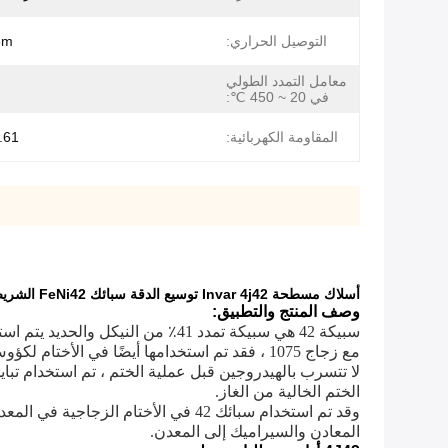
التوصيل الحراري:
· ℃
معامل التمدد الطولي
في 20 ~ 450 ℃:
المقاومة الكهربائية:
1 μΩ · m
أسلاك مسطحة Invar 4j42 توسيع الدقة سبائك FeNi42 الشريط للحصول على مواد ختم الزجاج
وصف المنتج والتطبيق:
سبيكة 42 هي سبيكة تمدد 41٪ من النيكل والحديد يتم استخدامها في مجموعة واسعة من تطبيقات ختم الزجاج إلى المعدن.
مع زجاج 1075 ، فقد تم استخدامها أيضًا في الأختام لكؤوس 0120 و 0010.
الختم الخالية من الغاز.
وقد تم استخدام سبائك 42 في الأختام
المعادن والسيراميك إلى المعدن.