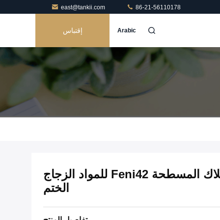
east@tankii.com
86-21-56110178
إقتباس
Arabic
التوسع سبائك الدقة الأسلاك المسطحة Feni42 للمواد الزجاج
الختم
تفاصيل المنتج