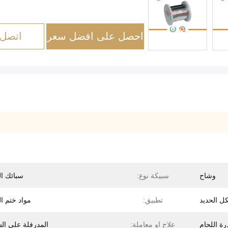
احصل على افضل سعر
اتصل 
وشاح
سبيكة نوع:
سبائك ال
كل الحديد
تطبيق:
مواد ختم ا
رة اللحام
علاج او معاملة:
المدرفلة على ال