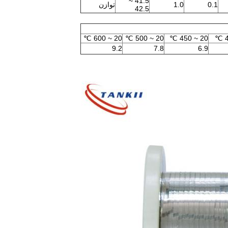
41.5 ~
0.1
1.0
توازن
42.5
20 ~ 600 ℃
20 ~ 500 ℃
20 ~ 450 ℃
9.2
7.8
6.9