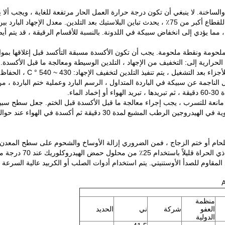
اردة والساخنة. لا ينبغي أن تكون درجة حرارة العمل الحار مرتفعة للغاية ، ويجب
 مما يؤدي إلى انخفاض سبيكة في اللدونة. بالنسبة للأقسام الرقيقة ، قد يتم أي
ة ، واللحام أو ختم الزجاج ، فمن الضروري إزالة الأوساخ والشحوم على سطح المعد
ل حمض الهيدروكلوريك عند 70 درجة مئوية.
فولاذ المقاوم للصدأ الأوستنيتي. يتم استخدام أدوات الصلب أو الكربيد عالية الس
منظمة
العفو
شركة
ني
الحديد
الدولية