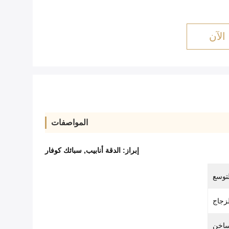
الآن
المواصفات
إبراز:
الدقة أنابيب
,
سبائك كوفار
توسع
لزجاج
ساخن