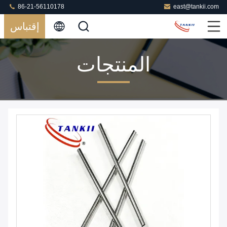
86-21-56110178
east@tankii.com
إقتباس
المنتجات