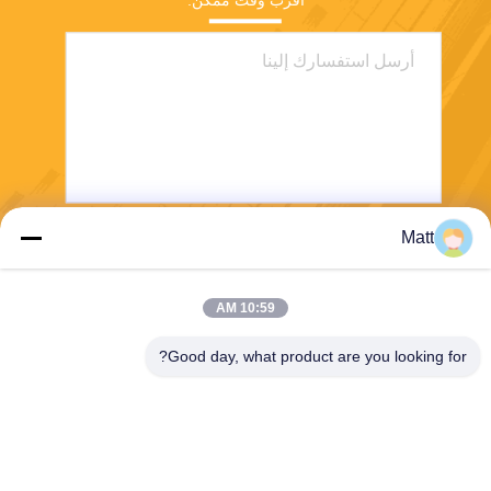
أقرب وقت ممكن.
Matt
يرسل
10:59 AM
Good day, what product are you looking for?
Shanghai Tankii Alloy Material Co.,Ltd
east@tankii.com