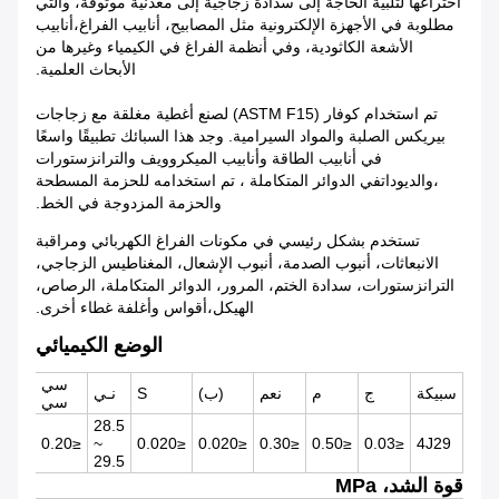
اختراعها لتلبية الحاجة إلى سدادة زجاجية إلى معدنية موثوقة، والتي
مطلوبة في الأجهزة الإلكترونية مثل المصابيح، أنابيب الفراغ،أنابيب
الأشعة الكاثودية، وفي أنظمة الفراغ في الكيمياء وغيرها من
الأبحاث العلمية.
تم استخدام كوفار (ASTM F15) لصنع أغطية مغلقة مع زجاجات
بيريكس الصلبة والمواد السيرامية. وجد هذا السبائك تطبيقًا واسعًا
في أنابيب الطاقة وأنابيب الميكروويف والترانزستورات
،والديوداتفي الدوائر المتكاملة ، تم استخدامه للحزمة المسطحة
والحزمة المزدوجة في الخط.
تستخدم بشكل رئيسي في مكونات الفراغ الكهربائي ومراقبة
الانبعاثات، أنبوب الصدمة، أنبوب الإشعال، المغناطيس الزجاجي،
الترانزستورات، سدادة الختم، المرور، الدوائر المتكاملة، الرصاص،
الهيكل،أقواس وأغلفة غطاء أخرى.
الوضع الكيميائي
سي
سبيكة
ج
م
نعم
(ب)
S
نـي
سي
28.5
16.8~178
≤0.20
~
≤0.020
≤0.020
≤0.30
≤0.50
≤0.03
4J29
29.5
قوة الشد، MPa