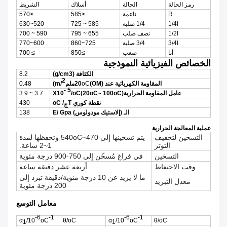
رمز الحالة
الحالة
أسلاك
الشريط
R
ناعمة
≤585
≤570
1/4I
1/4 صلبة
585 ~ 725
520~630
1/2I
نصف صلب
655 ~ 795
590 ~ 700
3/4I
3/4 صلبة
725~860
600~770
أنا
صعب
≥850
≥ 700
الخصائص الفيزيائية النموذجية
الكثافة (g/cm3)
8.2
2
المقاومة الكهربائية عند 20
(OM)
oC
ملم
/m)
0.48
- 5
عامل المقاومة الحرارية
(
oC
~ 100
oC
20
)
oC
/
X10
3.7 ~ 3.9
نقطة كوري
T
/
oC
430
ج
الـ (إلاستيك مودولوس)
E/ Gpa
138
عملية المعالجة الحرارية
التسخين لتخفيف
يتم تسخينها إلى 470~540oC وتحفظها لمدة
التوتر
1~2 ساعة.
التسخين
في فراغ مُسخّن إلى 750-900 درجة مئوية
وقت الاحتفاظ
أربعة عشر دقيقة ساعة
ما لا يزيد عن 10 درجة مئوية/دقيقة تبرد إلى
معدل التبريد
200 درجة مئوية
معامل التوسع
-6
-1
-6
-1
α
/10
oC
θ/oC
α
/10
oC
θ/oC
1
1