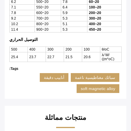
6.2
20~500
7.8
20~60
7.1
20~550
6.4
20~100
7.8
20~600
5.9
20~200
9.2
20~700
5.3
20~300
10.2
20~800
5.1
20~400
11.4
20~900
5.3
20~450
التوصيل الحراري
500
400
300
200
100
θ/oC
λ/ W/
25.4
23.7
22.7
21.5
20.6
((m*oC)
Tags:
سبائك مغناطيسية ناعمة
أنابيب دقيقة
soft magnetic alloy
منتجات مماثلة