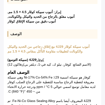
إبراز:
أنبوب سبيكة كوڤار 4.5 × 1.5 مم
,
أنبوب مغلق بالزجاج من الحديد والنيكل والكوبالت
,
أنبوب دقيق من سبيكة الإغلاق كوڤار
الوصف
أنبوب سبيكة كوڤار 4J29 مع إغلاق زجاجي من الحديد والنيكل
والكوبالت لتطبيقات مقاومة التآكل بمقاس 4.5 × 1.5 مم
كوفار
4J29 (سبيكة التوسع)
(الاسم الشائع: كوفار، نيلو ك، كيه في-1، ديلفر بي)
فاكون 12)
o
الوصف العام
كوفار هو سبيكة اسمية 29٪ Ni-17% Co-54% Fe وهي سبيكة
معروفة لتغطية الزجاج مناسبة للتغطية على الزجاج الصلب.كوفار
لديه معامل توسع اسمي حوالي 5 ppm / °C ودرجة حرارة الانحناء
من ~ 450 °C (840 °F).
4J29 المعروف أيضا باسم Fe-Ni-Co Glass Sealing Alloy. تم