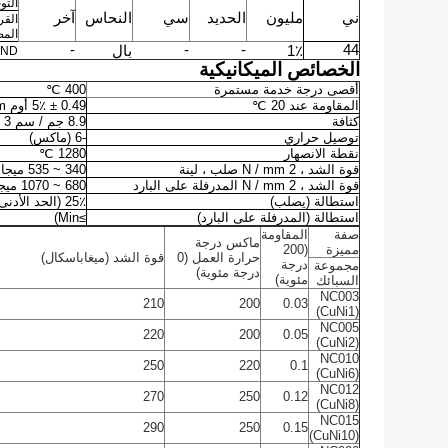
التوجي
ني
مليون
الحديد
سي
النحاس
آخر
الق
الم
-
-
-
44
1٪
بال
ND
الخصائص الميكانيكية
أقصى درجة خدمة مستمرة
400
℃
المقاومة عند 20
℃
0.49 ± 5٪ أوم mm
m
كثافة
8.9 جم / سم 3
توصيل حراري
-6
(ماكس)
نقطة الانصهار
1280
℃
قوة الشد ، N / mm
2
صلب ، لينة
340 ~ 535 ميجا باسكال
قوة الشد ، N / mm
2
المدرفلة على البارد
680 ~ 1070 ميجا باسكال
استطالة (يصلب)
25٪
(الحد الأدنى
استطالة (المدرفلة على البارد)
≥Min)
صفة
المقاومة
ماكس درجة
مميزة
(200
حرارة العمل (0
قوة الشد (ميغاباسكال)
درجة
مجموعة
درجة مئوية)
مئوية)
السبائك
NC003
210
200
0.03
(CuNi1)
NC005
220
200
0.05
(CuNi2)
NC010
250
220
0.1
(CuNi6)
NC012
270
250
0.12
(CuNi8)
NC015
290
250
0.15
(CuNi10)