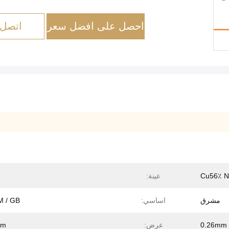
احصل على افضل سعر
اتصل 
عينة:
مشرق
اساسي:
 / GB
0.26mm
عرض:
mm