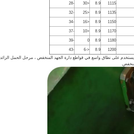
-28
<30
8.9
1115
-32
<25
8.9
1135
-34
<16
8.9
1150
-37
<10
8.9
1170
-39
0
8.9
1180
-43
<-6
8.9
1200
يستخدم على نطاق واسع في قواطع دارة الجهد المنخفض ، مرحل الحمل الزائد ال
لمنخفض.