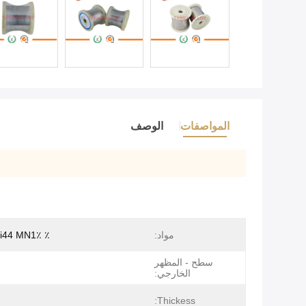
المواصفات
الوصف
مواد:
٪ Cu56٪ Ni44 MN1٪
سطح - المظهر
الخارجي:
Thickess: