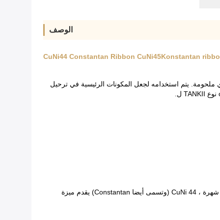
الوصف
يتم استخدامه لجعل المكونات الرئيسية في ترحيل
هذه هي سبائك من التركيب الكيميائي النحاس + النيكل مع إضافة المنغنيز مع المقاومة منخفضة (من 231.5 إلى 23.6 أوم. Mm2 / قدم). الأكثر شهرة ، CuNi 44 (وتسمى أيضا Constantan) يقدم ميزة