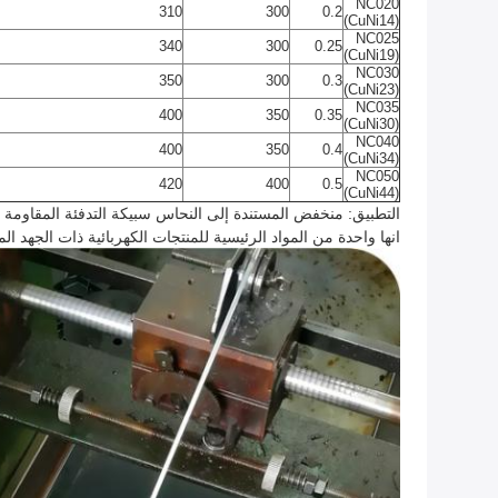
NC020
310
300
0.2
(CuNi14)
NC025
340
300
0.25
(CuNi19)
NC030
350
300
0.3
(CuNi23)
NC035
400
350
0.35
(CuNi30)
NC040
400
350
0.4
(CuNi34)
NC050
420
400
0.5
(CuNi44)
التطبيق: منخفض المستندة إلى النحاس
سبيكة التدفئة المقاومة
انها واحدة من المواد الرئيسية للمنتجات الكهربائية ذات الجهد ا