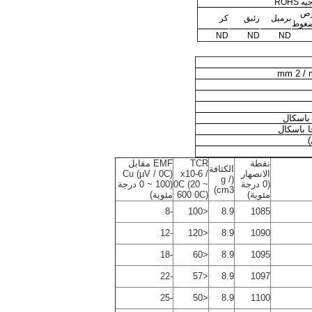
ه ROHS
رص
برميل
زئبق
كر
ضغوط
ND
ND
ND
2
/ 
)
نقطة
TCR
EMF مقابل
الكثافة
الانصهار
x10-6 /
Cu (μV / 0C)
(g /
(0 درجة
0C (20 ~
(0 ~ 100 درجة
cm3)
مئوية)
600 0C)
مئوية)
-8
<100
8.9
1085
-12
<120
8.9
1090
-18
<60
8.9
1095
-22
<57
8.9
1097
-25
<50
8.9
1100