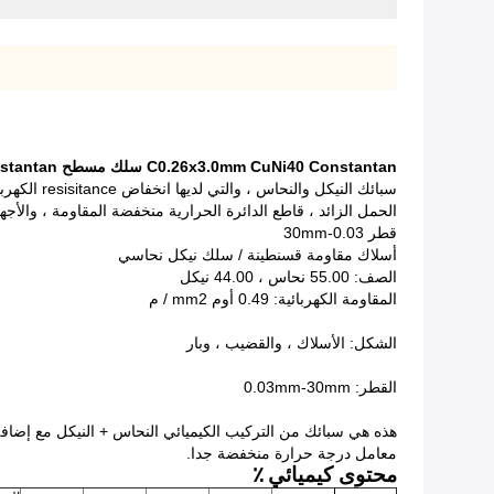
C0.26x3.0mm CuNi40 Constantan سلك مسطح CuNi44 Constantan الشريط الأسلاك CuNi45 سبيكة
سبائك النيكل والنحاس ، والتي لديها انخفاض resisitance الكهربائية ، ومقاومة للحرارة جيدة ومقاومة للتآكل ، من السهل أن تتم معالجتها وتؤدي ملحومة.
الحمل الزائد ، قاطع الدائرة الحرارية منخفضة المقاومة ، والأجهز
قطر 0.03-30mm
أسلاك مقاومة قسنطينة / سلك نيكل نحاسي
الصف: 55.00 نحاس ، 44.00 نيكل
المقاومة الكهربائية: 0.49 أوم mm2 / م
الشكل: الأسلاك ، والقضيب ، وبار
القطر: 0.03mm-30mm
معامل درجة حرارة منخفضة جدا.
محتوى كيميائي
٪