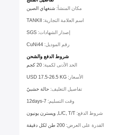
مكان المنشأ:
شنغهاي الصين
اسم العلامة التجارية:
TANKII
إصدار الشهادات:
SGS
رقم الموديل:
CuNi44
شروط الدفع والشحن
الحد الأدنى لكمية:
20 كجم
الأسعار:
USD 17.5-26.5 KG
تفاصيل التغليف:
حالة خشبيّ
وقت التسليم:
7-12days
شروط الدفع:
L/C, T/T, ويسترن يونيون
القدرة على العرض:
200 طن لكل دقيقة