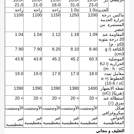
كر
20،0-
28،0-
15،0-
18،0-
18،0-
21،0
21،0
18،0
31،0
23،0
الحديد
≤1.0
≤1.0
راحة
راحة
راحة
ماكس.
درجة
1200
1250
1150
1100
1100
حرارة الخدمة
المستمرة.
من
عنصر
المقاومة عند
1.09
1.18
1.12
1.04
1.04
20 درجة مئوية
(μΩ · م)
الكثافة (g /
8.40
8.10
8.20
7.90
7.90
cm3)
الموصلية
60.3
45.2
45.2
43.8
43.8
الحرارية (KJ /
m · h · oC)
معامل تمدد
18.0
17.0
17.0
19.0
19.0
الخطوط (α ×
10-6 / oC)
نقطة الانصهار
1400
1380
1390
1390
1390
(تقريبًا) (oC)
استطالة عند
> 20
> 20
> 20
> 20
> 20
تمزق (٪)
هيكل
الأوستينيت
الأوستينيت
الأوستينيت
الأوستينيت
الأوستينيت
ميكروغرافي
الخواص
غير
غير
غير
غير
غير
المغناطيسية
مغنطيسية
مغنطيسية
مغنطيسية
مغنطيسية
مغنطيسية
التغليف و مجاني