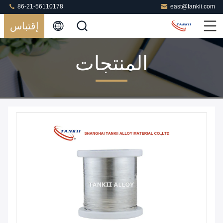
86-21-56110178
east@tankii.com
إقتباس
المنتجات