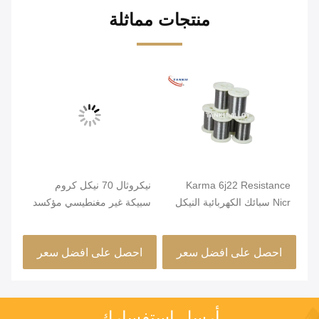
منتجات مماثلة
Karma 6j22 Resistance
نيكروثال 70 نيكل كروم
صلب
Nicr سبائك الكهربائية النيكل
سبيكة غير مغنطيسي مؤكسد
قطر
كروم الأسلاك
صلب
احصل على افضل سعر
احصل على افضل سعر
ا
أرسل استفسارك