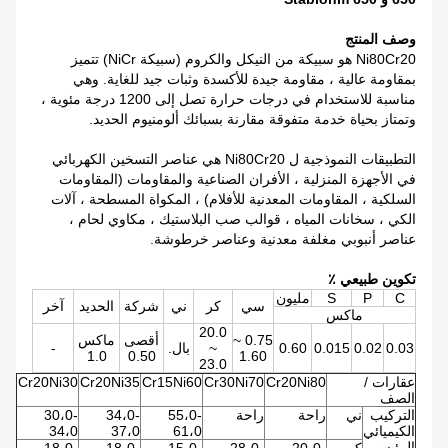
وصف المنتج
Ni80Cr20 هو سبيكة من النيكل والكروم (سبيكة NiCr) تتميز
بمقاومة عالية ، مقاومة جيدة للأكسدة وثبات جيد للغاية.
وهي
مناسبة للاستخدام في درجات حرارة تصل إلى 1200 درجة مئوية ،
وتمتاز بحياة خدمة متفوقة مقارنة بسبائك ألومنيوم الحديد.
التطبيقات النموذجية ل Ni80Cr20 هي عناصر التسخين الكهربائي
في الأجهزة المنزلية ، الأفران الصناعية والمقاومات (المقاومات
السلكية ، المقاومات المعدنية للأفلام) ، المكواة المسطحة ، آلات
الكي ، سخانات المياه ، قوالب صب البلاستيك ، مكاوي لحام ،
عناصر أنبوبي مغلفة معدنية وعناصر خرطوشة.
تكوين طبيعي ٪
C
P
S
مليون
سي
كر
ني
شركة
الحديد
آخر
ماكس
20.0
0.75 ~
أقصى
ماكس
0.03
0.02
0.015
0.60
~
بال.
-
1.0
0.50
1.60
23.0
عقارات /
Cr20Ni80
Cr30Ni70
Cr15Ni60
Cr20Ni35
Cr20Ni30
الصف
التركيب
ني
راحة
راحة
55،0-
34،0-
30،0-
الكيميائي
61،0
37،0
34،0
الرئيسي