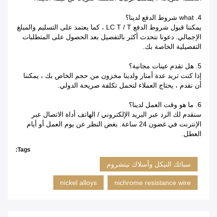
4. what شروط الدفع لدينا؟
يمكننا قبول شروط الدفع LC T / T ، كما يعتمد على التسليم والمبلغ
الإجمالي.
دعونا نتحدث أكثر بالتفصيل بعد الحصول على المتطلبات
التفصيلية الخاصة بك.
5. هل تقدم عينات مجانية؟
إذا كنت تريد عدة أمتار ولدينا مخزون من حجم الخاص بك ، يمكننا
أن نقدم ، يحتاج العملاء لتحمل تكلفة صريحة الدولي.
6. ما هو وقت العمل لدينا؟
سنقدم لك الرد عبر البريد الإلكتروني / الهاتف أداة الاتصال عبر
الإنترنت في غضون 24 ساعة.
بغض النظر عن يوم العمل أو أيام
العطل.
Tags:
سبائك النيكل وأسلاك نيتشروم
nickel alloys
nichrome resistance wire