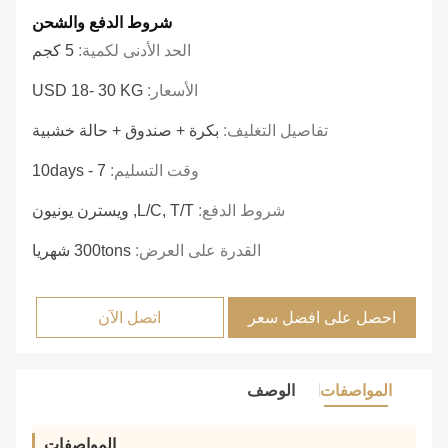
شروط الدفع والشحن
الحد الأدنى لكمية:
5 كجم
الأسعار:
USD 18- 30 KG
تفاصيل التغليف:
بكرة + صندوق + حالة خشبية
وقت التسليم:
7 - 10days
شروط الدفع:
L/C, T/T, ويسترن يونيون
القدرة على العرض:
300tons شهريا
احصل على افضل سعر
اتصل الآن
المواصفات
الوصف
المواصفات