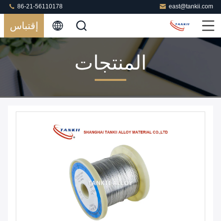
86-21-56110178
east@tankii.com
إقتباس
المنتجات