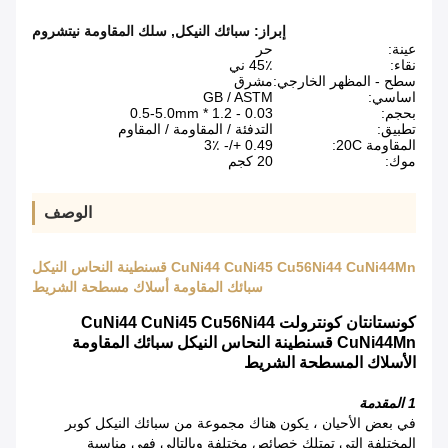
إبراز:
سبائك النيكل
,
سلك المقاومة نيتشروم
عينة:
حر
نقاء:
45٪ ني
سطح - المظهر الخارجي:
مشرق
اساسي:
GB / ASTM
بحجم:
0.03 - 1.2 * 0.5-5.0mm
تطبيق:
التدفئة / المقاومة / المقاوم
المقاومة 20C:
0.49 +/- 3٪
موك:
20 كجم
الوصف
CuNi44 CuNi45 Cu56Ni44 CuNi44Mn قسنطينة النحاس النيكل
سبائك المقاومة أسلاك مسطحة الشريط
كونستانتان كونترولت CuNi44 CuNi45 Cu56Ni44
CuNi44Mn قسنطينة النحاس النيكل سبائك المقاومة
الأسلاك المسطحة الشريط
1 المقدمة
في بعض الأحيان ، يكون هناك مجموعة من سبائك النيكل كوبر
المختلفة التي تمتلك خصائص مختلفة وبالتالي فهي مناسبة