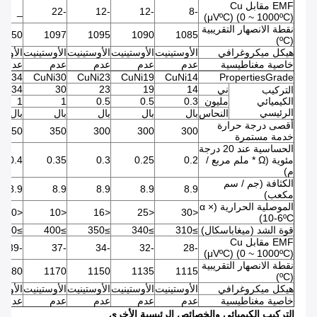
EMF مقابل Cu
_
-22
-12
-12
-8
(μVºC) (0 ~ 1000ºC)
نقطة الانصهار التقريبية
1050
1097
1095
1090
1085
(ºC)
هيكل ميكروغرافي
الأوستينيت
الأوستينيت
الأوستينيت
الأوستينيت
الأوست
خاصية مغناطيسية
عدم
عدم
عدم
عدم
عدم
uNi34
CuNi30
CuNi23
CuNi19
CuNi14
PropertiesGrade
ني
14
19
23
30
34
التركيب
الكيميائي
مليون
0.3
0.5
0.5
1
1
الرئيسي
النحاس
بال
بال
بال
بال
بال
أقصى درجة حرارة
350
350
300
300
300
خدمة مستمرة
الحساسية عند 20 درجة
مئوية (Ω * ملم مربع /
0.2
0.25
0.3
0.35
0.4
م)
الكثافة (جم / سم
8.9
8.9
8.9
8.9
8.9
مكعب)
الموصلية الحرارية (α ×
<0
<10
<16
<25
<30
10-6ºC)
قوة الشد (ميغاباسكال)
≥310
≥340
≥350
≥400
≥400
EMF مقابل Cu
-39
-37
-34
-32
-28
(μVºC) (0 ~ 1000ºC)
نقطة الانصهار التقريبية
1180
1170
1150
1135
1115
(ºC)
هيكل ميكروغرافي
الأوستينيت
الأوستينيت
الأوستينيت
الأوستينيت
الأوست
خاصية مغناطيسية
عدم
عدم
عدم
عدم
عدم
التركيب الكيميائي والخصائص الرئيسية الأخرى