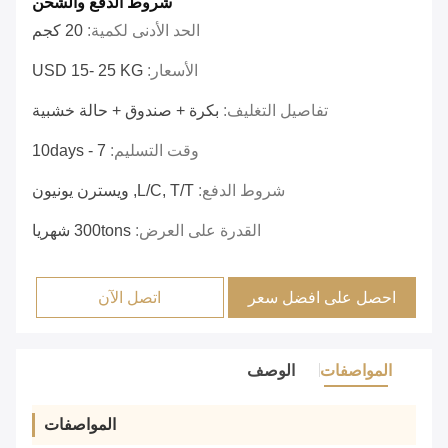
شروط الدفع والشحن
الحد الأدنى لكمية:
20 كجم
الأسعار:
USD 15- 25 KG
تفاصيل التغليف:
بكرة + صندوق + حالة خشبية
وقت التسليم:
7 - 10days
شروط الدفع:
L/C, T/T, ويسترن يونيون
القدرة على العرض:
300tons شهريا
احصل على افضل سعر
اتصل الآن
المواصفات
الوصف
المواصفات