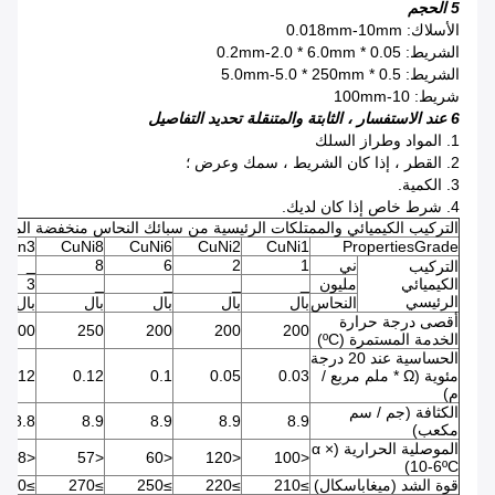
5 الحجم
الأسلاك: 0.018mm-10mm
الشريط: 0.05 * 0.2mm-2.0 * 6.0mm
الشريط: 0.5 * 5.0mm-5.0 * 250mm
شريط: 10-100mm
6 عند الاستفسار ، الثابتة والمتنقلة تحديد التفاصيل
1. المواد وطراز السلك
2. القطر ، إذا كان الشريط ، سمك وعرض ؛
3. الكمية.
4. شرط خاص إذا كان لديك.
التركيب الكيميائي والممتلكات الرئيسية من سبائك النحاس منخفضة المقا
uMn3
CuNi8
CuNi6
CuNi2
CuNi1
PropertiesGrade
ني
1
2
6
8
_
التركيب
الكيميائي
مليون
_
_
_
_
3
الرئيسي
النحاس
بال
بال
بال
بال
بال
أقصى درجة حرارة
200
250
200
200
200
الخدمة المستمرة (ºC)
الحساسية عند 20 درجة
مئوية (Ω * ملم مربع /
0.03
0.05
0.1
0.12
0.12
م)
الكثافة (جم / سم
8.8
8.9
8.9
8.9
8.9
مكعب)
الموصلية الحرارية (α ×
<38
<57
<60
<120
<100
10-6ºC)
قوة الشد (ميغاباسكال)
≥210
≥220
≥250
≥270
≥290