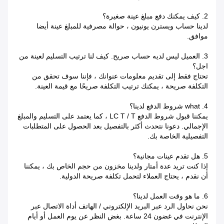
2. كيف يمكنك دفع مبلغ عينة صغيرة؟
لدينا حساب ويسترن يونيون ، حوالة مصرفية للمبلغ عينة أيضا
موافق.
3. العميل ليس لديه حساب صريح.
كيف لنا ترتيب التسليم لعينة من
اجل؟
تحتاج فقط إلى تقديم معلومات عنوانك ، فإننا سوف تحقق من
التكلفة صريحة ، يمكنك ترتيب التكلفة صريحًا مع قيمة العينة.
4. what شروط الدفع لدينا؟
يمكننا قبول شروط الدفع LC T / T ، كما يعتمد على التسليم والمبلغ
الإجمالي.
دعونا نتحدث أكثر بالتفصيل بعد الحصول على المتطلبات
التفصيلية الخاصة بك.
5. هل تقدم عينات مجانية؟
إذا كنت تريد عدة أمتار ولدينا مخزون من حجم الخاص بك ، يمكننا
أن نقدم ، يحتاج العملاء لتحمل تكلفة صريحة الدولية.
6. ما هو وقت العمل لدينا؟
نحن نحاول الرد عبر البريد الإلكتروني / الهاتف أداة الاتصال عبر
الإنترنت في غضون 24 ساعة.
بغض النظر عن يوم العمل أو أيام