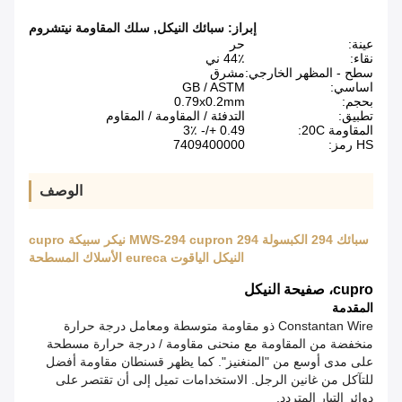
إبراز:
سبائك النيكل
,
سلك المقاومة نيتشروم
عينة:
حر
نقاء:
44٪ ني
سطح - المظهر الخارجي:
مشرق
اساسي:
GB / ASTM
بحجم:
0.79x0.2mm
تطبيق:
التدفئة / المقاومة / المقاوم
المقاومة 20C:
0.49 +/- 3٪
HS رمز:
7409400000
الوصف
سبائك 294 الكبسولة 294 MWS-294 cupron نيكر سبيكة cupro
النيكل الياقوت eureca الأسلاك المسطحة
cupro، صفيحة النيكل
المقدمة
Constantan Wire ذو مقاومة متوسطة ومعامل درجة حرارة
منخفضة من المقاومة مع منحنى مقاومة / درجة حرارة مسطحة
على مدى أوسع من "المنغنيز".
كما يظهر قسنطان مقاومة أفضل
للتآكل من غانين الرجل.
الاستخدامات تميل إلى أن تقتصر على
دوائر التيار المتردد.