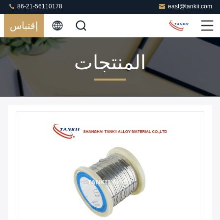
86-21-56110178
east@tankii.com
إقتباس
المنتجات