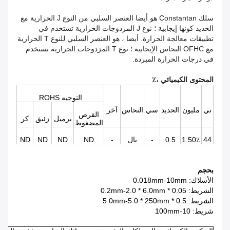
سلك Constantan هو أيضا العنصر السلبي من النوع J الحرارية مع
الحديد كونها إيجابية ؛
نوع J المزدوجات الحرارية تستخدم في
تطبيقات معالجة الحرارة.
أيضا ، هو العنصر السلبي للنوع T الحرارية
مع OFHC النحاس الإيجابية ؛
نوع T المزدوجات الحرارية تستخدم
في درجات الحرارة المبردة.
المحتوى الكيميائي ،٪
التوجيه ROHS
ني
مليون
الحديد
سي
النحاس
آخر
القرص
برميل
زئبق
كر
المضغوط
44
1.50٪
0.5
-
بال
-
ND
ND
ND
ND
بحجم
الأسلاك: 0.018mm-10mm
الشريط: 0.05 * 0.2mm-2.0 * 6.0mm
الشريط: 0.5 * 5.0mm-5.0 * 250mm
شريط: 10-100mm