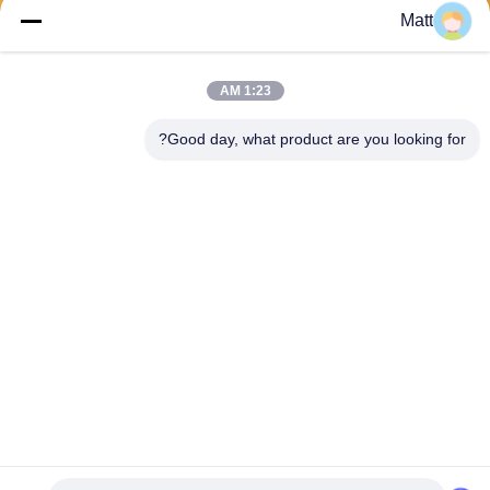
Matt
يرسل
1:23 AM
Good day, what product are you looking for?
Shanghai Tankii Alloy Material Co.,Ltd
east@tankii.com
86-21-56110178
1900 طريق مودانجيانج، منطقة
باوشان، 201999، شنغهاي، الص
ين
الصين نوعية جيدة سبائك النحاس والنيكل وسبائك المورد. حقوق النشر © 2026
Shanghai Tankii Alloy Material Co.,Ltd . كل الحقوق محفوظة.