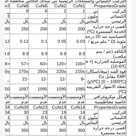
التركيب الكيميائي والممتلكات الرئيسية من سبائك النحاس منخفضة المقا
uMn3
CuNi8
CuNi6
CuNi2
CuNi1
PropertiesGrade
ني
1
2
6
8
_
التركيب
الكيميائي
مليون
_
_
_
_
3
الرئيسي
النحاس
بال
بال
بال
بال
بال
أقصى درجة حرارة
200
250
200
200
200
الخدمة المستمرة (ºC)
الحساسية عند 20 درجة
مئوية (Ω * ملم مربع /
0.03
0.05
0.1
0.12
0.12
م)
الكثافة (جم / سم
8.8
8.9
8.9
8.9
8.9
مكعب)
الموصلية الحرارية (α ×
<38
<57
<60
<120
<100
10-6ºC)
قوة الشد (ميغاباسكال)
≥210
≥220
≥250
≥270
≥290
EMF مقابل Cu
_
-22
-12
-12
-8
(μVºC) (0 ~ 1000ºC)
نقطة الانصهار التقريبية
1050
1097
1095
1090
1085
(ºC)
هيكل ميكروغرافي
الأوستينيت
الأوستينيت
الأوستينيت
الأوستينيت
الأوست
خاصية مغناطيسية
عدم
عدم
عدم
عدم
عدم
uNi34
CuNi30
CuNi23
CuNi19
CuNi14
PropertiesGrade
ني
14
19
23
30
34
التركيب
الكيميائي
مليون
0.3
0.5
0.5
1
1
الرئيسي
النحاس
بال
بال
بال
بال
بال
أقصى درجة حرارة
350
350
300
300
300
خدمة مستمرة