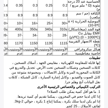
الحساسية عند 20 درجة
مئوية (Ω * ملم مربع /
0.2
0.25
0.3
0.35
0.4
م)
الكثافة (جم / سم
8.9
8.9
8.9
8.9
8.9
مكعب)
الموصلية الحرارية (α ×
<0
<10
<16
<25
<30
10-6ºC)
قوة الشد (ميغاباسكال)
≥310
≥340
≥350
≥400
≥400
EMF مقابل Cu
-39
-37
-34
-32
-28
(μVºC) (0 ~ 1000ºC)
نقطة الانصهار التقريبية
1180
1170
1150
1135
1115
(ºC)
هيكل ميكروغرافي
الأوستينيت
الأوستينيت
الأوستينيت
الأوستينيت
الأوست
خاصية مغناطيسية
عدم
عدم
عدم
عدم
عدم
تطبيقات
إنها قابلة للمقاومة الكهربائية ، مقاييس الجهد ، أسلاك التسخين ،
كابلات التسخين وشبكات التسخين تحت الأرض.
تجديل والتدريع في
الكابلات المحورية المرنة وكابل الاتصالات ، ومجموعة متنوعة من
كابل الصوت والفيديو ، وكابل إشارة السيارة ، كابل الشبكة ، كابلات
نقل البيانات آنج وهلم جرا.
التركيب الكيميائي والخصائص الرئيسية الأخرى
1. ما هو أقل كمية يمكن طلب العملاء؟
إذا كان لدينا حجم في المخزون ، يمكننا تقديم أي كمية تريدها.
إذا لم يكن لدينا سلك بكرة ، يمكننا إنتاج 1 بكرة ، حوالي 2-3kg.
لفائف الأسلاك ، 25 كجم.