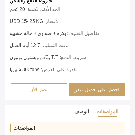
شروط الدفع والشحن
الحد الأدنى لكمية:
20 كجم
الأسعار:
USD 15- 25 KG
تفاصيل التغليف:
بكرة + صندوق + حالة خشبية
وقت التسليم:
7-12 أيام العمل
شروط الدفع:
L/C, T/T, ويسترن يونيون
القدرة على العرض:
300tons شهريا
احصل على افضل سعر
اتصل الآن
المواصفات
الوصف
المواصفات