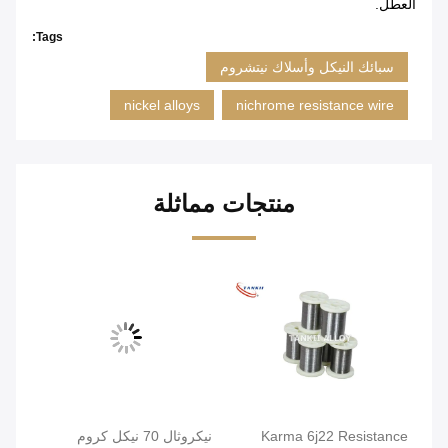
العطل.
Tags:
سبائك النيكل وأسلاك نيتشروم
nickel alloys
nichrome resistance wire
منتجات مماثلة
Karma 6j22 Resistance
نيكروثال 70 نيكل كروم
صلب