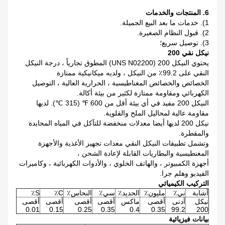
6. المنتجات والخدمات
1).
خدمات ما بعد البيع الجميلة.
2).
قبول النظام الصغيرة.
3).
توصيل سريع؛
نيكل نقي 200
يحتوي النيكل 200 (UNS N02200) المطوق تجارياً ، درجة النيكل
النقي على 99.2٪ من النيكل ، ولديه ميكانيكية ممتازة
الخصائص والخصائص المغناطيسية ، الحرارية العالية ، التوصيل
الكهربائي ومقاومة ممتازة لكثير من بيئة أكالة.
النيكل 200 مفيد في أي بيئة أقل من 600 ℉ (315 ℃).
لديها
مقاومة عالية لمحاليل الملح والقلوية.
نيكل 200 لديها أيضا معدلات منخفضة للتآكل في المياه المحايدة
والمقطرة.
وتشمل تطبيقات النيكل النقي معدات تجهيز الأغذية والأجهزة
المغنطيسية والبطاريات القابلة لإعادة الشحن ،
أجهزة الكمبيوتر ، والهاتف الخلوي ، والأدوات الكهربائية ، وكاميرات
الفيديو وهلم جرا.
التركيب الكيميائي
أشابة
ني٪
مليون٪
الحديد٪
سي٪
النحاس٪
C٪
S٪
نيكل
أدنى
أقصى
ماكس
أقصى
أقصى
أقصى
أقصى
0.01
0.15
0.25
0.35
0.4
0.35
99.2
200
بيانات فيزيائية