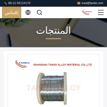
86-21-56110178
east@tankii.com
إقتباس
المنتجات