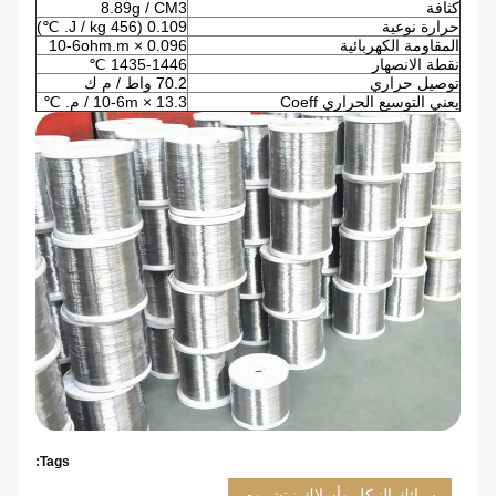
كثافة
8.89g / CM3
حرارة نوعية
0.109 (456 J / kg. ℃)
المقاومة الكهربائية
0.096 × 10-6ohm.m
نقطة الانصهار
1435-1446 ℃
توصيل حراري
70.2 واط / م ك
يعني التوسيع الحراري Coeff
13.3 × 10-6m / م. ℃
Tags:
سبائك النيكل وأسلاك نيتشروم