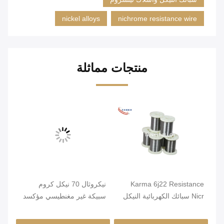
nickel alloys
nichrome resistance wire
منتجات مماثلة
Karma 6j22 Resistance
نيكروثال 70 نيكل كروم
صلب
Nicr سبائك الكهربائية النيكل
سبيكة غير مغنطيسي مؤكسد
قطر
كروم الأسلاك
صلب