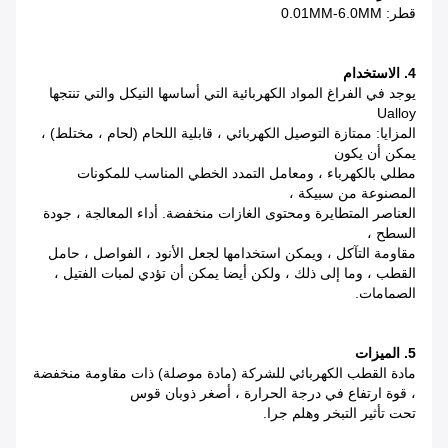
قطر: 0.01MM-6.0MM
4.
الاستخدام
يوجد في الفراغ المواد الكهربائية التي أساسها النيكل والتي تنتجها
Ualloy
المزايا: ممتازة التوصيل الكهربائي ، قابلية اللحام (لحام ، مختلط) ،
يمكن أن يكون
مطلي بالكهرباء ، ومعامل التمدد الخطي المناسب للمكونات
المصنوعة من سبيكة ،
العناصر المتطايرة ومحتوى الغازات منخفضة.
أداء المعالجة ، جودة
السطح ،
مقاومة التآكل ، ويمكن استخدامها لجعل الأنود ، الفواصل ، حامل
القطب ، وما إلى ذلك ، ولكن أيضا يمكن أن تؤدي لمبات الفتيل ،
الصمامات.
5. الميزات
مادة القطب الكهربائي للشركة (مادة موصلة) ذات مقاومة منخفضة
، قوة ارتفاع في درجة الحرارة ، أصغر ذوبان قوس
تحت تأثير التبخر وهلم جرا.