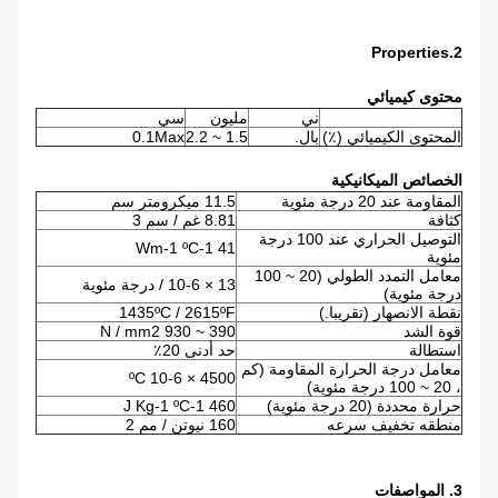
2.Properties
محتوى كيميائي
ني
مليون
سي
المحتوى الكيميائي (٪)
بال.
1.5 ~ 2.2
0.1Max
الخصائص الميكانيكية
المقاومة عند 20 درجة مئوية
11.5 ميكرومتر سم
كثافة
8.81 غم / سم 3
التوصيل الحراري عند 100 درجة
41 Wm-1 ºC-1
مئوية
معامل التمدد الطولي (20 ~ 100
13 × 10-6 / درجة مئوية
درجة مئوية)
نقطة الانصهار (تقريبا.)
1435ºC / 2615ºF
قوة الشد
390 ~ 930 N / mm2
استطالة
حد أدنى 20٪
معامل درجة الحرارة المقاومة (كم
4500 × 10-6 ºC
، 20 ~ 100 درجة مئوية)
حرارة محددة (20 درجة مئوية)
460 J Kg-1 ºC-1
منطقه تخفيف سرعه
160 نيوتن / مم 2
3. المواصفات