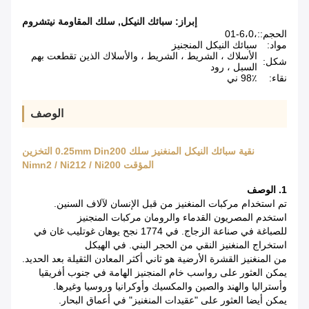
إبراز:
سبائك النيكل
,
سلك المقاومة نيتشروم
الحجم::
،01-6،0
مواد:
سبائك النيكل المنجنيز
الأسلاك ، الشريط ، الشريط ، والأسلاك الذين تقطعت بهم
شكل:
السبل ، رود
نقاء:
98٪ ني
الوصف
نقية سبائك النيكل المنغنيز سلك 0.25mm Din200 التخزين
المؤقت Nimn2 / Ni212 / Ni200
1. الوصف
تم استخدام مركبات المنغنيز من قبل الإنسان لآلاف السنين.
استخدم المصريون القدماء والرومان مركبات المنجنيز
للصباغة في صناعة الزجاج.
في 1774 نجح يوهان غوتليب غان في
استخراج المنغنيز النقي من الحجر البني.
في الهيكل
من المنغنيز القشرة الأرضية هو ثاني أكثر المعادن الثقيلة بعد الحديد.
يمكن العثور على رواسب خام المنجنيز الهامة في جنوب أفريقيا
وأستراليا والهند والصين والمكسيك وأوكرانيا وروسيا وغيرها.
يمكن أيضا العثور على "عقيدات المنغنيز" في أعماق البحار.