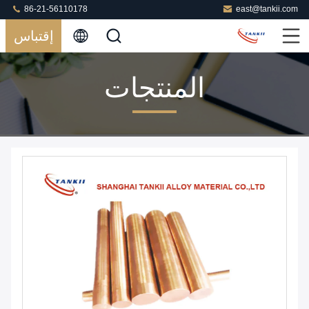
86-21-56110178
east@tankii.com
إقتباس
المنتجات