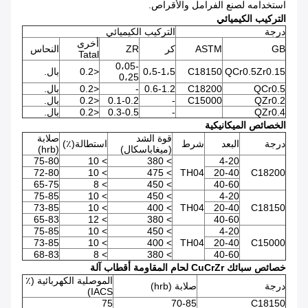
استخدامه لصنع الفرامل والأقراص.
التركيب الكيميائي
درجة
التركيب الكيميائي
أخرى
GB
ASTM
كر
ZR
النحاس
Tatal
0،05-
QCr0.5Zr0.15
C18150
0،5-1،5
<0.2
بال.
0،25
QCr0.5
C18200
0.6-1.2
-
<0.2
بال.
QZr0.2
C15000
-
0.1-0.2
<0.2
بال.
QZr0.4
-
0.3-0.5
<0.2
بال.
الخصائص الميكانيكية
قوة الشد
صلابة
درجة
البعد
شرط
استطالة(٪)
(ميغاباسكال)
(hrb)
75-80
> 10
> 380
4-20
72-80
> 10
> 475
TH04
20-40
C18200
65-75
> 8
> 450
40-60
75-85
> 10
> 450
4-20
73-85
> 10
> 400
TH04
20-40
C18150
65-83
> 12
> 380
40-60
75-85
> 10
> 450
4-20
73-85
> 10
> 400
TH04
20-40
C15000
68-83
> 8
> 380
40-60
خصائص سبائك CuCrZr لحام المقاومة أقطاب آلة
الموصلية الكهربائية (٪
درجة
صلابة (hrb)
IACS)
75
70-85
C18150