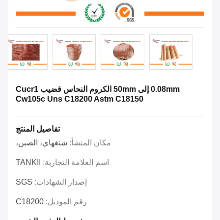
0.08mm إلى 50mm الكروم النحاس قضيب Cucr1
Cw105c Uns C18200 Astm C18150
تفاصيل المنتج
مكان المنشأ:
شنغهاي، الصين،
اسم العلامة التجارية:
TANKII
إصدار الشهادات:
SGS
رقم الموديل:
C18200