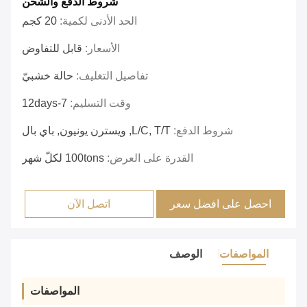
شروط الدفع والشحن
الحد الأدنى لكمية:
20 كجم
الأسعار:
قابل للتفاوض
تفاصيل التغليف:
حالة خشبيّ
وقت التسليم:
7-12days
شروط الدفع:
L/C, T/T, ويسترن يونيون, باي بال
القدرة على العرض:
100tons لكلّ شهر
احصل على افضل سعر
اتصل الآن
المواصفات
الوصف
المواصفات