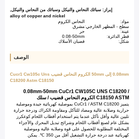
إبراز:
سبائك النحاس والنيكل وسبائك من النحاس والنيكل
,
alloy of copper and nickel
مواد:
النحاس الكروم
سطح - المظهر الخارجي:
مشرق
عينة:
حر
قطر الدائرة:
0.08-50mm
شكل:
قضبان الأسلاك
الوصف
0.08mm إلى 50mm الكروم النحاس قضيب Cucr1 Cw105c Uns
C18200 Astm C18150
0.08mm-50mm CuCr1 CW105C UNS C18200 /
C18150 ASTM الكروم النحاس قضيب / سلك
يتميز CuCr1 / ASTM C18200 بموصلية كهربائية جيدة وموصلية
حرارية وصلابة عالية ومضاد للتآكل ومقاومة الكراك ودرجة حرارة
تليين عالية وأقل تآكل عندما يتم استخدام أقطاب اللحام.كوعكرز
بشكل عام لصنع أقطاب اللحام وشرائح تبديل المحرك والأجزاء
المختلفة المطلوبة للحصول على قوة وصلابة عالية وموصلية
كهربائية عند درجة حرارة التشغيل أقل من 350 ℃.
يمكن