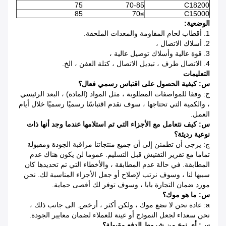
75
70-85
C18200
85
≥70
C15000
الوضعية:
1. أقطاب لحام المقاومة والمعدات الملحقة.
2. أسلاك الاتصال ،
3. قوة عالية وأسلاك توصيل عالية ،
4. الاتصال طرف ، تبديل الاتصال ، كتلة العفن ، الخ.
التعليمات
س: كيفية الحصول على اقتباس رسمي فعال؟
ج: وفقا للمواصفات المطلوبة ، مثل المواد (المادة) ، البعد الرئيسي
، والكمية التي تحتاجها ، سوف نقدم اقتباسًا رسميًا رسميًا خلال أيام
العمل.
س: كيف نتعامل مع الأجزاء التي تم استلامها عندما وجد أنها ذات
نوعية رديئة؟
ج: يرجى أن تطمئن إلى أن جميع منتجاتنا مراقبة الجودة ومقبولة
تماما مع تقرير التفتيش قبل التسليم.
عموما لن يكون هناك عدم
المطابقة.
في حالة عدم المطابقة ، والأخطاء التي تم تحديدها كان
سببها لنا ، وسوف نرتب لإصلاح أو جعل الأجزاء المناسبة لك.
نحن
مورد ضمان التجارة بابا ، وسوف توفر لك أقصى حماية.
س: ما هو موك؟
a:
عادة نحن لا نضع موك ، ولكن أكثر ، أرخص.
الى جانب ذلك ،
نحن سعداء لجعل النموذج أو عينة للعملاء لضمان معايير الجودة.
س: أي نوع من شروط الدفع مقبولة؟