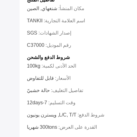
مكان المنشأ:
شنغهاي, الصين
اسم العلامة التجارية:
TANKII
إصدار الشهادات:
SGS
رقم الموديل:
C37000
شروط الدفع والشحن
الحد الأدنى لكمية:
100kg
الأسعار:
قابل للتفاوض
تفاصيل التغليف:
حالة خشبيّ
وقت التسليم:
7-12days
شروط الدفع:
L/C, T/T, ويسترن يونيون
القدرة على العرض:
300tons شهريا