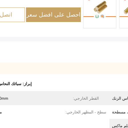
احصل على افضل سعر
اتصل 
إبراز:
سبائك النحاس
اس الزنك
القطر الخارجي:
00mm
 ، مسطحة
سطح - المظهر الخارجي:
م