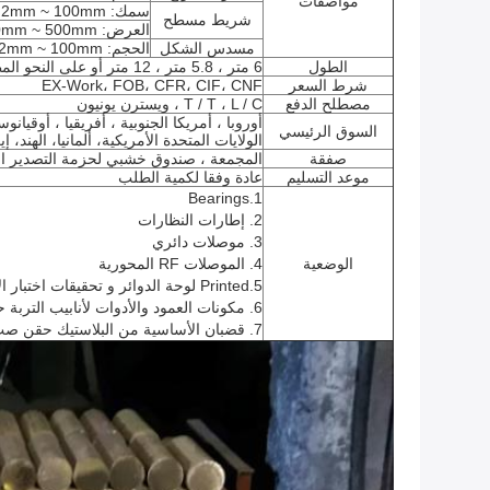
مواصفات
سمك: 2mm ~ 100mm
شريط مسطح
العرض: 10mm ~ 500mm
مسدس الشكل
الحجم: 2mm ~ 100mm
الطول
6 متر ، 5.8 متر ، 12 متر أو على النحو المطلوب
شرط السعر
EX-Work، FOB، CFR، CIF، CNF
مصطلح الدفع
T / T ، L / C ، ويسترن يونيون
أوروبا ، أمريكا الجنوبية ، أفريقيا ، أوقيانوس
السوق الرئيسي
الولايات المتحدة الأمريكية، ألمانيا، الهند، 
صفقة
المجمعة ، صندوق خشبي لحزمة التصدير ال
موعد التسليم
عادة وفقا لكمية الطلب
1.Bearings
2. إطارات النظارات
3. موصلات دائري
الوضعية
4. الموصلات RF المحورية
5.Printed لوحة الدوائر و تحقيقات اختبار الاتصال الربيع
6. مكونات العمود والأدوات لأنابيب التربة حفر الغاز والمواد
7. قضبان الأساسية من البلاستيك حقن صب والمعادن يموت الصب و أجزاء جزءا لا يتجزأ من العفن