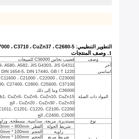
التطوير التنظيمي: 5-100mm ، C37000 ، C3710 ، CuZn37 ، C2680 مربع ، سداسية ، جولة ، شقة رود / بار
1. وصف المنتجات
وصف
قضيب نحاس C36000 للمبيعات
آخر
، A580، A582، JIS G4303، JIS G4311،
اساسي
DIN 1654-5، DIN 17440، GB / T 1220
C11600 ، C21000 ، C22000 ، C23000 ،
0، C27400، C2800، C25600، C37100.
C36000 وما إلى ذلك
المواد ذات الصلة
u / b1، CuZn5، CuZn5، CuZn10، CuZn15،
CuZn20 ، CuZn30 ، CuZn33 ، الخ
 C1011، C1201، C1220، C2100، C2200
C2400، C2600، الخ
نوع
مستديرة، مربعة، سداسية، مسطحة، وزاوي
شريط الجولة
القطر: 3mm ~ 800mm
زاوية
الحجم: 3mm * 20mm * 20mm ~ 12mm * 100mm * 100mm
شريط مربع
الحجم: 4mm * 4mm ~ 100mm * 100mm