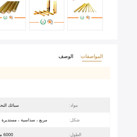
المواصفات
الوصف
مواد:
سبائك النح
شكل:
مربع ، سداسية ، مستديرة
الطول:
6000 ملم ماكس