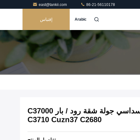
east@tankii.com
86-21-56110178
إقتباس
Arabic
5 إلى 100 ملم مربع سداسي جولة شقة رود / بار C37000
C3710 Cuzn37 C2680
تفاصيل المنتج