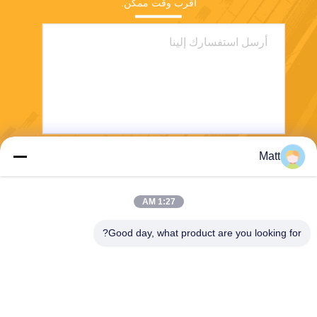
أقرب وقت ممكن.
Matt
يرسل
1:27 AM
Good day, what product are you looking for?
Shanghai Tankii Alloy Material Co.,Ltd
east@tankii.com