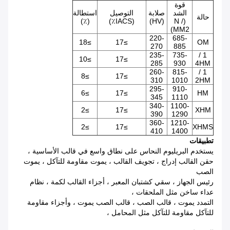
قوة
الشد
صلابة
التوصيل
استطالة
حالة
(٪)
(IACS٪)
(HV)
(N /
MM2)
220-
685-
≥18
≥17
OM
270
885
235-
735-
1 /
≥10
≥17
285
930
4HM
260-
815-
1 /
≥8
≥17
310
1010
2HM
295-
910-
≥6
≥17
HM
345
1110
340-
1100-
≥2
≥17
XHM
390
1290
360-
1210-
≥2
≥17
XHMS
410
1400
تطبيقات
يستخدم البريليوم النحاس على نطاق واسع في قالب الأساسية ،
حقن القالب إدراج ، تجويف القالب ، يموت مقاومة للتآكل ، يموت
الصب
رئيس الجهاز ، سقي كشتبان المعبر ، أجزاء القالب لكمة ، نظام
عداء ساخن مثل الملحقات ،
التمدد يموت ، قالب الصب ، قالب الصب يموت ، وأجزاء مقاومة
للتآكل مقاومة للتآكل مثل المحامل ،