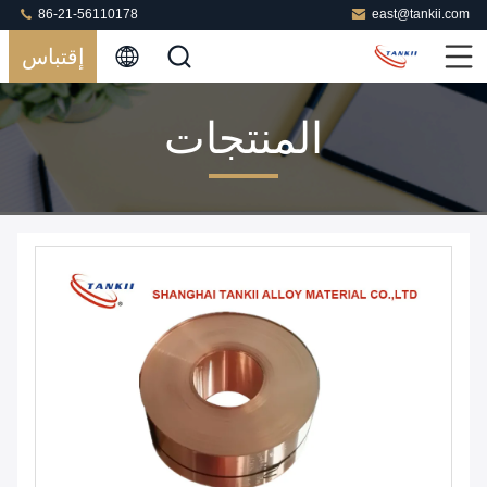
86-21-56110178
east@tankii.com
إقتباس
المنتجات