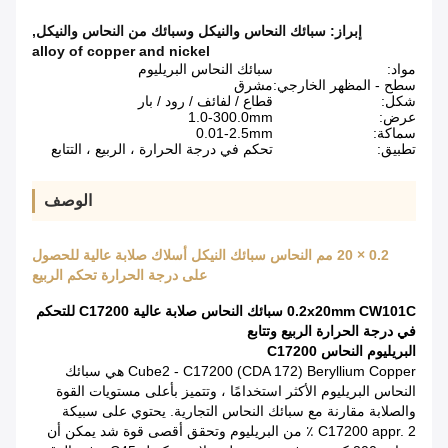
إبراز:
سبائك النحاس والنيكل وسبائك من النحاس والنيكل
,
alloy of copper and nickel
مواد:
سبائك النحاس البريليوم
سطح - المظهر الخارجي:
مشرق
شكل:
قطاع / لفائف / رود / بار
عرض:
1.0-300.0mm
سماكة:
0.01-2.5mm
تطبيق:
تحكم في درجة الحرارة ، الربيع ، التتابع
الوصف
0.2 × 20 مم النحاس سبائك النيكل أسلاك صلابة عالية للحصول
على درجة الحرارة تحكم الربيع
0.2x20mm CW101C سبائك النحاس صلابة عالية C17200 للتحكم
في درجة الحرارة الربيع وتتابع
البريليوم النحاس C17200
Cube2 - C17200 (CDA 172) Beryllium Copper هي سبائك
النحاس البريليوم الأكثر استخدامًا ، وتتميز بأعلى مستويات القوة
والصلابة مقارنة مع سبائك النحاس التجارية.
يحتوي على سبيكة
C17200 appr.
2 ٪ من البريليوم وتحقق أقصى قوة شد يمكن أن