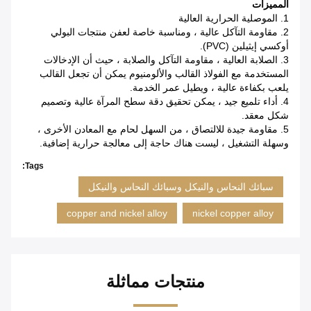
المميزات
1. الموصلية الحرارية العالية
2. مقاومة التآكل عالية ، ومناسبة خاصة لعفن منتجات البولي
أوكسي إيثيلين (PVC).
3. الصلابة العالية ، مقاومة التآكل والصلابة ، حيث أن الإدخالات
المستخدمة مع الفولاذ القالب والألومنيوم يمكن أن تجعل القالب
يلعب بكفاءة عالية ، ويطيل عمر الخدمة.
4. أداء تلميع جيد ، يمكن تحقيق دقة سطح المرآة عالية وتصميم
شكل معقد.
5. مقاومة جيدة للالتصاق ، من السهل لحام مع المعادن الأخرى ،
وسهلة التشغيل ، ليست هناك حاجة إلى معالجة حرارية إضافية.
Tags:
سبائك النحاس والنيكل وسبائك النحاس والنيكل
copper and nickel alloy
nickel copper alloy
منتجات مماثلة