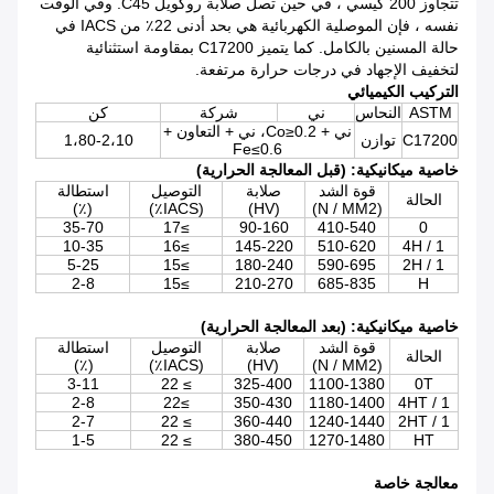
تتجاوز 200 كيسي ، في حين تصل صلابة روكويل C45.
وفي الوقت
نفسه ، فإن الموصلية الكهربائية هي بحد أدنى 22٪ من IACS في
حالة المسنين بالكامل. كما يتميز C17200 بمقاومة استثنائية
لتخفيف الإجهاد في درجات حرارة مرتفعة.
التركيب الكيميائي
ASTM
النحاس
ني
شركة
كن
ني + Co≥0.2، ني + التعاون +
C17200
توازن
1،80-2،10
Fe≤0.6
خاصية ميكانيكية: (قبل المعالجة الحرارية)
قوة الشد
صلابة
التوصيل
استطالة
الحالة
(٪)
(IACS٪)
(HV)
(N / MM2)
35-70
≥17
90-160
410-540
0
10-35
≥16
145-220
510-620
1 / 4H
5-25
≥15
180-240
590-695
1 / 2H
2-8
≥15
210-270
685-835
H
خاصية ميكانيكية: (بعد المعالجة الحرارية)
قوة الشد
صلابة
التوصيل
استطالة
الحالة
(٪)
(IACS٪)
(HV)
(N / MM2)
3-11
22
≥
325-400
1100-1380
0T
2-8
≥22
350-430
1180-1400
1 / 4HT
2-7
22
≥
360-440
1240-1440
1 / 2HT
1-5
22
≥
380-450
1270-1480
HT
معالجة خاصة