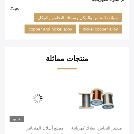
Tags:
سبائك النحاس والنيكل وسبائك النحاس والنيكل
copper and nickel alloy
nickel copper alloy
منتجات مماثلة
فيديو
منغنيز النحاس أسلاك كهربائية
مصنع أسلاك المنجانين
سلك