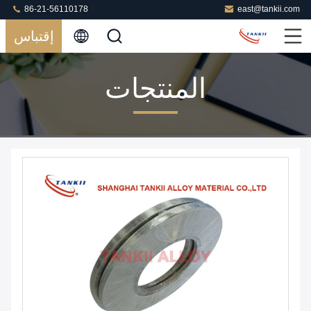
86-21-56110178
east@tankii.com
إقتباس
المنتجات