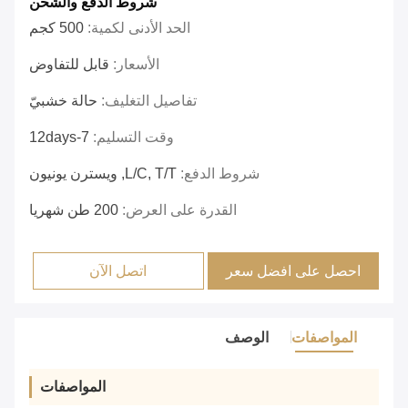
شروط الدفع والشحن
الحد الأدنى لكمية:
500 كجم
الأسعار:
قابل للتفاوض
تفاصيل التغليف:
حالة خشبيّ
وقت التسليم:
7-12days
شروط الدفع:
L/C, T/T, ويسترن يونيون
القدرة على العرض:
200 طن شهريا
احصل على افضل سعر
اتصل الآن
المواصفات
الوصف
المواصفات