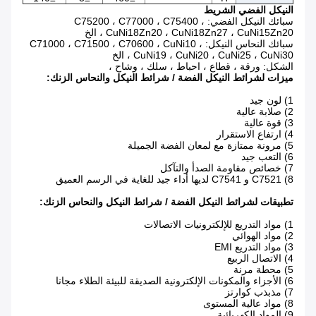
النيكل الفضي الشريط
سبائك النيكل الفضي: C75200 ، C77000 ، C75400 ،
CuNi18Zn20 ، CuNi18Zn27 ، CuNi15Zn20 ، الخ
سبائك النحاس النيكل: C71000 ، C71500 ، C70600 ، CuNi10 ،
CuNi19 ، CuNi20 ، CuNi25 ، CuNi30 ، الخ
الشكل: ورقة ، قطاع ، احباط ، سلك ، وشاح ،
ميزات لشرائط النيكل الفضة / شرائط النيكل والنحاس الزنك:
1) لون جيد
2) صلابة عالية
3) قوة عالية
4) ارتفاع الاستقرار
5) مرونة ممتازة مع لمعان الفضة الجميلة
6) التعب جيد
7) خصائص مقاومة الصدأ والتآكل
8) C7521 و C7541 لديها أداء جيد للغاية في الرسم العميق
تطبيقات لشرائط النيكل الفضة / شرائط النيكل والنحاس الزنك:
1) مواد التدريع للإلكترونيات الاتصالات
2) مواد الهوائي
3) مواد التدريع EMI
4) الاتصال الربيع
5) محطة مرنة
6) الأجزاء والمكونات الإلكترونية الصديقة للبيئة الطلاء مجانا
7) مذبذب كوارتز
8) مواد عالية المستوى
9) المواد الكهربائية