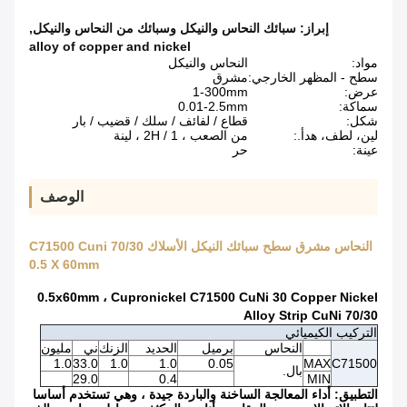
إبراز:
سبائك النحاس والنيكل وسبائك من النحاس والنيكل
,
alloy of copper and nickel
مواد:
النحاس والنيكل
سطح - المظهر الخارجي:
مشرق
عرض:
1-300mm
سماكة:
0.01-2.5mm
شكل:
قطاع / لفائف / سلك / قضيب / بار
لين، لطف، هدأ.:
من الصعب ، 1 / ​​2H ، لينة
عينة:
حر
الوصف
النحاس مشرق سطح سبائك النيكل الأسلاك C71500 Cuni 70/30
0.5 X 60mm
0.5x60mm ، Cupronickel C71500 CuNi 30 Copper Nickel
Alloy Strip CuNi 70/30
التركيب الكيميائي
النحاس
برميل
الحديد
الزنك
ني
مليون
1.0
33.0
1.0
1.0
0.05
MAX
C71500
بال.
29.0
0.4
MIN
التطبيق: أداء المعالجة الساخنة والباردة جيدة ، وهي تستخدم أساسا