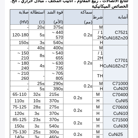
لتتابع الاتصالات ، ربيع المقاوم ، أنابيب المكثف ، مبادل حراري ، الخ.
الخصائص الميكانيكية
سماكة
قوة الشد
استطالة
صلابة
أشابة
شرط
(مم)
(الأم)
(٪)
(HV)
-
≥20
≥375
M
440 ~
1 /
C7521
120-180
≥5
≥0.2
570
2H
CuNi18Zn20
≥150
≥3
≥540
H
-
≥40
≥400
M
150 ~
540 ~
1 /
≥8
210
655
2H
C7701
≥0.2
180 ~
630 ~
≥4
H
CuNi18Zn27
240
735
210 ~
705 ~
-
TH
260
805
-
≥25
≥290
M
C71000
≥0.2
CuNi20
-
≥5
≥390
H
65-110
≥32
≥215
M
C70400
≥0.2
≥110
≥10
≥370
H
CuNI5
75-125
≥28
≥275
M
C70600
≥0.2
≥120
≥3
≥370
H
CuNi10
85-125
≥23
≥370
M
C71500
≥0.2
≥150
≥3
≥540
H
CuNi30
75-130
≥25
≥300
M
≥0.2
CuNi25
≥140
≥3
≥460
H