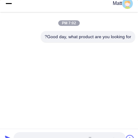
Matt
يرسل
7:02 PM
Good day, what product are you looking for?
Shanghai Tankii Alloy Material Co.,Ltd
east@tankii.com
86-21-56110178
1900 طريق مودانجيانج، منطقة
باوشان، 201999، شنغهاي، الص
ين
الصين نوعية جيدة سبائك النحاس والنيكل وسبائك المورد. حقوق النشر © 2026
Shanghai Tankii Alloy Material Co.,Ltd . كل الحقوق محفوظة.