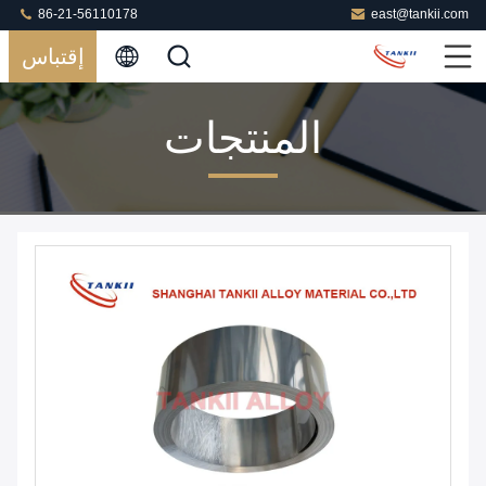
86-21-56110178
east@tankii.com
إقتباس
المنتجات