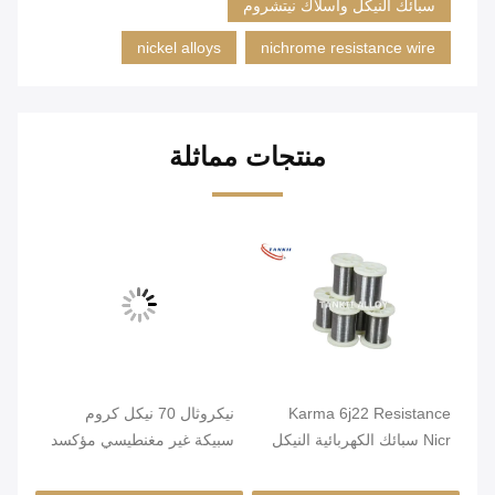
سبائك النيكل وأسلاك نيتشروم
nickel alloys
nichrome resistance wire
منتجات مماثلة
Karma 6j22 Resistance
نيكروثال 70 نيكل كروم
صلب
Nicr سبائك الكهربائية النيكل
سبيكة غير مغنطيسي مؤكسد
قطر
كروم الأسلاك
صلب