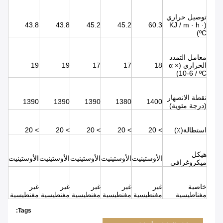
توصيل حراري
43.8
43.8
45.2
45.2
60.3
(KJ / m · h ·
ºC)
معامل التمدد
الحراري (α ×
18
17
17
19
19
10-6 / ºC)
نقطة الانصهار
1390
1390
1390
1380
1400
(درجة مئوية)
استطالة(٪)
> 20
> 20
> 20
> 20
> 20
هيكل
الأوستينيت
الأوستينيت
الأوستينيت
الأوستينيت
الأوستينيت
ميكروغرافي
خاصية
غير
غير
غير
غير
غير
مغناطيسية
مغنطيسية
مغنطيسية
مغنطيسية
مغنطيسية
مغنطيسية
Tags: