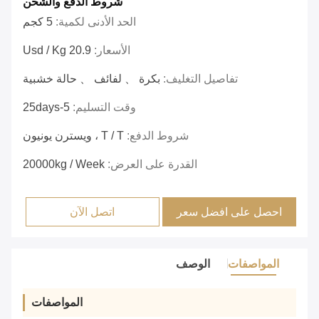
شروط الدفع والشحن
الحد الأدنى لكمية:
5 كجم
الأسعار:
20.9 Usd / Kg
تفاصيل التغليف:
بكرة 、 لفائف 、 حالة خشبية
وقت التسليم:
5-25days
شروط الدفع:
T / T ، ويسترن يونيون
القدرة على العرض:
20000kg / Week
احصل على افضل سعر
اتصل الآن
المواصفات
الوصف
المواصفات