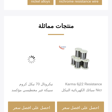
nickel alloys
nichrome resistance wire
منتجات مماثلة
Karma 6j22 Resistance
نيكروثال 70 نيكل كروم
صلب
Nicr سبائك الكهربائية النيكل
سبيكة غير مغنطيسي مؤكسد
قطر
كروم الأسلاك
صلب
احصل على افضل سعر
احصل على افضل سعر
ا