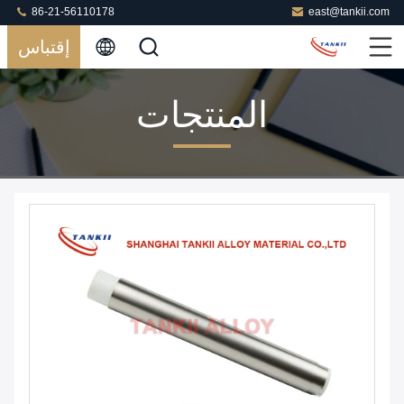
86-21-56110178
east@tankii.com
إقتباس
المنتجات