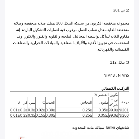
2) ني 201
مجموعة منخفضة الكربون من سبيكة النيكل 200 تمتلك صلابة منخفضة وصلابة
منخفضة للغاية معدل تصلب العمل مرغوب فيه لعمليات التشكيل الباردة.
إنه
مقاوم للغاية للتآكل بواسطة المحاليل الملحية والقلوية والفلور والكلور.
وقد
استخدمت في تجهيز الأغذية والألياف الصناعية والمبادلات الحرارية والصناعات
الكيميائية والكهربائية.
3) نيكل 212
NiMn3 ، NiMn5
التركيب الكيميائي
تكوين العنصر /٪
ني +
درجة
مليون
النحاس
الحديد
C
سي
كر
S
شركة
≤0.01
≤0.2
≤0.3
≤0.02
≤0.30
≤0.25
≤0.35
≥99.0
Ni201
≤0.01
≤0.2
≤0.3
≤0.15
≤0.30
≤0.25
/≤0.35
≥99.0
Ni200
شانغهاي Tankii سبائك مادة المحدودة