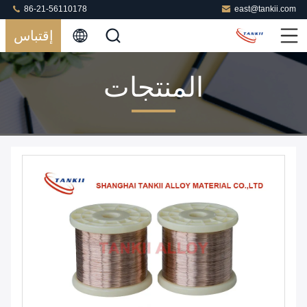
86-21-56110178
east@tankii.com
إقتباس
المنتجات