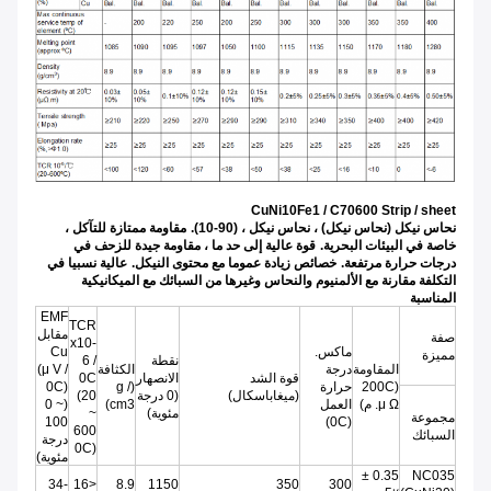
CuNi10Fe1 / C70600 Strip / sheet
نحاس نيكل (نحاس نيكل) ، نحاس نيكل ، (90-10).
مقاومة ممتازة للتآكل ،
خاصة في البيئات البحرية.
قوة عالية إلى حد ما ، مقاومة جيدة للزحف في
درجات حرارة مرتفعة.
خصائص زيادة عموما مع محتوى النيكل.
عالية نسبيا في
التكلفة مقارنة مع الألمنيوم والنحاس وغيرها من السبائك مع الميكانيكية
المناسبة
EMF
TCR
مقابل
صفة
x10-
ماكس.
Cu
مميزة
نقطة
6 /
المقاومة
درجة
الكثافة
(μ V /
قوة الشد
الانصهار
0C
(200C
حرارة
(g /
0C)
(ميغاباسكال)
(0 درجة
(20
μ Ω. م)
العمل
cm3)
(0 ~
مئوية)
~
مجموعة
100
(0C)
600
السبائك
درجة
0C)
مئوية)
0.35 ±
NC035
-34
<16
8.9
1150
350
300