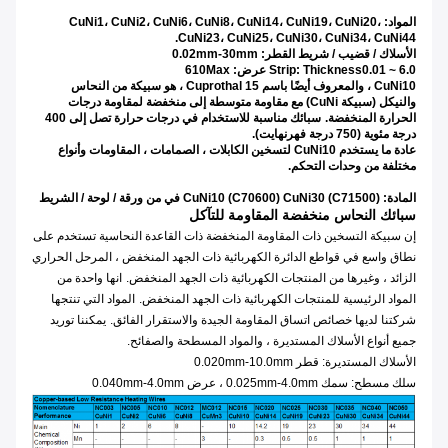
المواد: CuNi1، CuNi2، CuNi6، CuNi8، CuNi14، CuNi19، CuNi20،
CuNi23، CuNi25، CuNi30، CuNi34، CuNi44.
الأسلاك / قضيب / شريط القطر: 0.02mm-30mm
Strip: Thickness0.01 ~ 6.0 عرض: 610Max
CuNi10 ، والمعروف أيضًا باسم Cuprothal 15 ، هو سبيكة من النحاس
والنيكل (سبيكة CuNi) مع مقاومة متوسطة إلى منخفضة لمقاومة درجات
الحرارة المنخفضة.
سبائك مناسبة للاستخدام في درجات حرارة تصل إلى 400
درجة مئوية (750 درجة فهرنهايت).
عادة ما يستخدم CuNi10 لتسخين الكابلات ، الصمامات ، المقاومات وأنواع
مختلفة من وحدات التحكم.
المادة: CuNi10 (C70600) CuNi30 (C71500) في من ورقة / لوحة / الشريط
سبائك النحاس منخفضة المقاومة للتآكل
إن سبيكة التسخين ذات المقاومة المنخفضة ذات القاعدة النحاسية تستخدم على
نطاق واسع في قواطع الدائرة الكهربائية ذات الجهد المنخفض ، المرحل الحراري
الزائد ، وغيرها من المنتجات الكهربائية ذات الجهد المنخفض.
انها واحدة من
المواد الرئيسية للمنتجات الكهربائية ذات الجهد المنخفض.
المواد التي تنتجها
شركتنا لديها خصائص اتساق المقاومة الجيدة والاستقرار الفائق.
يمكننا توريد
جميع أنواع الأسلاك المستديرة ، والمواد المسطحة والصفائح.
الأسلاك المستديرة: قطر 0.020mm-10.0mm
سلك مسطح: سمك 0.025mm-4.0mm ، عرض 0.040mm-4.0mm