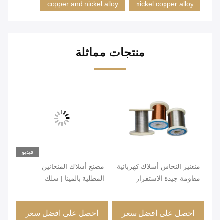
copper and nickel alloy
nickel copper alloy
منتجات مماثلة
فيديو
منغنيز النحاس أسلاك كهربائية
مصنع أسلاك المنجانين
سلك
مقاومة جيدة الاستقرار
المطلية بالمينا | سلك
فائ
المقاوم باعث
المنجانين المعزول 6J12 6J8
الش
6J11 6J13
احصل على افضل سعر
احصل على افضل سعر
ا