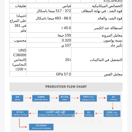
5٪
(CuNi30)
الخصائص الميكانيكية
قياس
تعليقات
قوة الشد ، في نهاية المطاف
372 - 517 ميجا باسكال
اعتمادا
قوة الشد، والعائد
88.0 - 483 ميجا باسكال
على المزاج
في 381
استطالة عند الكسر
45.0 ٪
ملم.
معامل المرونة
150 جيغا
نسبة بواسون
0.320
محسوب
تأثير حاد
107 ي
UNS
C36000
التشغيل في الماكينات
20٪
(النحاس
النحاسي)
= 100٪
معامل القص
57.0 GPa