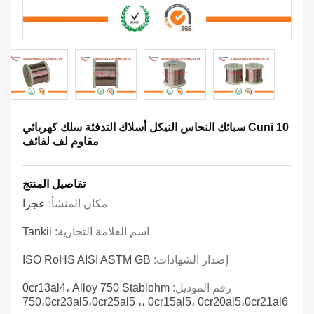
Cuni 10 سبائك النحاس النيكل أسلاك التدفئة سلك كهربائي
مقاوم لف لفائف
تفاصيل المنتج
مكان المنشأ:
عجزا
اسم العلامة التجارية:
Tankii
إصدار الشهادات:
ISO RoHS AISI ASTM GB
رقم الموديل:
0cr13al4، Alloy 750 Stablohm
750،0cr23al5،0cr25al5 ،، 0cr15al5، 0cr20al5،0cr21al6