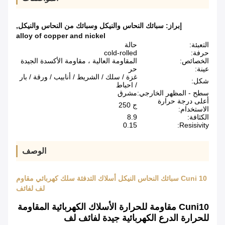
إبراز:
سبائك النحاس والنيكل وسبائك من النحاس والنيكل
,
alloy of copper and nickel
التعبئة:
حالة
حرفة:
cold-rolled
الخصائص:
المقاومة العالية ، مقاومة الأكسدة الجيدة
عينة:
حر
غزة / سلك / الشريط / أنابيب / ورقة / بار
شكل:
/ احباط
سطح - المظهر الخارجي:
مشرق
أعلى درجة حرارة
ج 250
الاستخدام:
الكثافة:
8.9
0.15
Resisivity:
الوصف
Cuni 10 سبائك النحاس النيكل أسلاك التدفئة سلك كهربائي مقاوم
لف لفائف
Cuni10 مقاومة للحرارة الأسلاك الكهربائية المقاومة
للحرارة الدرع الكهربائية جيدة لفائف لف