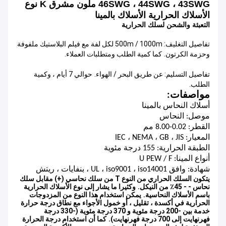
46SWG ، 44SWG ، 43SWG ملون مشرق K نوع
الأسلاك الحرارية الأسلاك بالمينا
التعبئة والشحن لسلك الحرارية
تفاصيل التغليف: 500m / 1000m لكل لفة مع فيلم البلاستيك ملفوفة
وحزمة الكرتون.
كما كمية الطلب ومتطلبات العملاء.
تفاصيل التسليم: عن طريق البحر / الهواء.
حوالي 7 أيام ، وكمية
الطلب.
مواصفات:
أسلاك النحاس بالمينا
موصل: النحاس
القطر: 0.02-8.00 مم
المعيار: IEC ، NEMA ، GB ، JIS
الطبقة الحرارية: 155 درجة مئوية
أنواع المينا: U PEW / F
شهادة: وافق UL ، iso9001 ، iso14001 ، بنفايات ، ريتش
يتكون السلك الحراري من النوع T من سلك نحاسي (+) مقابل سلك
نحاس - - 45٪ من النيكل.
وكثيرا ما يشار إلى نوع الأسلاك الحرارية
باسم الأسلاك النحاسية.
يمكن استخدام هذا النوع من المزدوجات
الحرارية في أكسدة ، تقليل ، أو خمول الأجواء مع نطاق درجة حرارة
خدمة بين -200 درجة مئوية و 370 درجة مئوية (-330 درجة
فهرنهايت إلى 700 درجة فهرنهايت).
كما أن استخدام درجة الحرارة