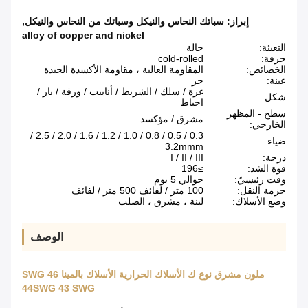
إبراز:
سبائك النحاس والنيكل وسبائك من النحاس والنيكل
,
alloy of copper and nickel
التعبئة:
حالة
حرفة:
cold-rolled
الخصائص:
المقاومة العالية ، مقاومة الأكسدة الجيدة
عينة:
حر
غزة / سلك / الشريط / أنابيب / ورقة / بار /
شكل:
احباط
سطح - المظهر
مشرق / مؤكسد
الخارجي:
0.3 / 0.5 / 0.8 / 1.0 / 1.2 / 1.6 / 2.0 / 2.5 /
ضياء:
3.2mmm
درجة:
I / II / III
قوة الشد:
≥196
وقت رئيسيّ:
حوالي 5 يوم
حزمة النقل:
100 متر / لفائف 500 متر / لفائف
وضع الأسلاك:
لينة ، مشرق ، الصلب
الوصف
ملون مشرق نوع ك الأسلاك الحرارية الأسلاك بالمينا 46 SWG
44SWG 43 SWG