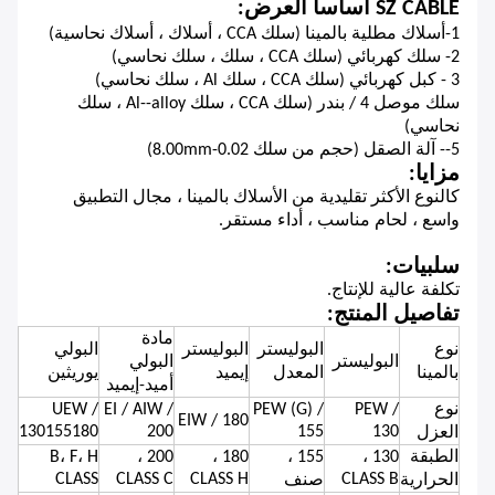
SZ CABLE أساسا العرض:
1-أسلاك مطلية بالمينا (سلك CCA ، أسلاك ، أسلاك نحاسية)
2- سلك كهربائي (سلك CCA ، سلك ، سلك نحاسي)
3 - كبل كهربائي (سلك CCA ، سلك Al ، سلك نحاسي)
سلك موصل 4 / بندر (سلك CCA ، سلك Al--alloy ، سلك
نحاسي)
5-- آلة الصقل (حجم من سلك 0.02-8.00mm)
مزايا:
كالنوع الأكثر تقليدية من الأسلاك بالمينا ، مجال التطبيق
واسع ، لحام مناسب ، أداء مستقر.
سلبيات:
تكلفة عالية للإنتاج.
تفاصيل المنتج:
مادة
نوع
البوليستر
البوليستر
البولي
البوليستر
البولي
بالمينا
المعدل
إيميد
يوريثين
أميد-إيميد
نوع
PEW /
PEW (G) /
EI / AIW /
UEW /
EIW / 180
130155180
200
155
130
العزل
الطبقة
130 ،
155 ،
180 ،
200 ،
B، F، H
CLASS
CLASS C
CLASS H
CLASS B
الحرارية
صنف