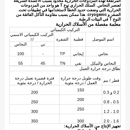
المرتفعة لهذه المزدوجات الحرارية محدود بسبب الأكسدة السريعة
لعنصر النحاس.
السلك الحراري نوع T هو واحد من المزدوجات
الحرارية التي وضعت حدود الخطأ لاستخدامها في تطبيقات تحت
الصفر و cryogenic.
هذا ممكن بسبب مقاومة التآكل الفائقة من
النوع T في البيئات الرطبة.
معلمة مفصلة من الأسلاك الحرارية
التركيب الكيميائي
التركيب الكيميائي الاسمي
اسم الموصل
قطبية
الشفرة
/٪
ني
النحاس
نحاس
إيجابي
TP
-
100
النحاس والنيكل
نفي
TN
45
55
نطاق درجة حرارة العمل
وقت طويل درجة حرارة
فترة قصيرة تعمل درجة
قطر / مم
العمل / درجة مئوية
الحرارة / درجة مئوية
150
0.2 و 0.3
200
200
250
0.5 ، 0.8
250
300
1.0 ، 1.2
350
300
1.6 ، 2.0
تجهيز الإنتاج من الأسلاك الحرارية: