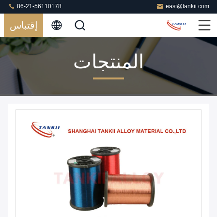
86-21-56110178
east@tankii.com
إقتباس
المنتجات