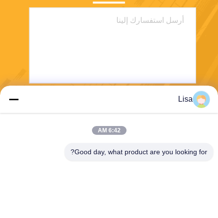
Lisa
يرسل
6:42 AM
Good day, what product are you looking for?
Shanghai Tankii Alloy Material Co.,Ltd
east@tankii.com
86-21-56110178