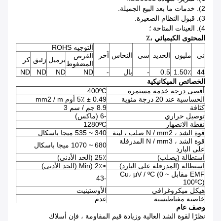
2). خدمات ما بعد البيع الجميلة.
3). قبول النظام الصغيرة.
4). العينات المتاحة ؛
المحتوى الكيميائي ،٪
التوجيه ROHS
ني
مليون
الحديد
سي
النحاس
آخر
القرص
برميل
زئبق
كر
المضغوط
44
1.50٪
0.5
-
بال
-
ND
ND
ND
ND
الخصائص الميكانيكية
أقصى درجة خدمة مستمرة
400ºC
الحساسية عند 20 درجة مئوية
0.49 ± 5٪ أوم mm2 / m
كثافة
8.9 جم / سم 3
توصيل حراري
-6 (ماكس)
نقطة الانصهار
1280ºC
قوة الشد ، N / mm2 صلب ، لينة
340 ~ 535 ميجا باسكال
قوة الشد ، N / mm3 المدرفلة
680 ~ 1070 ميجا باسكال
على البارد
استطالة (يصلب)
25٪ (الحد الأدنى)
استطالة (المدرفلة على البارد)
≥Min) 2٪ (الحد الأدنى)
EMF مقابل Cu، μV / ºC (0 ~
-43
100ºC)
هيكل ميكروغرافي
الأوستينيت
خاصية مغناطيسية
عدم
وصف عام
نظرًا لقوة الشد العالية وزيادة قيم المقاومة ، فإن أسلاك