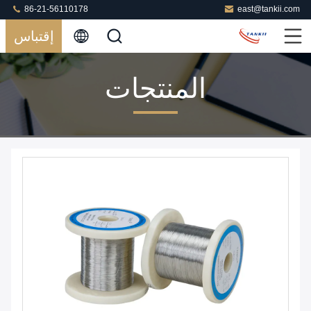
86-21-56110178
east@tankii.com
إقتباس
المنتجات