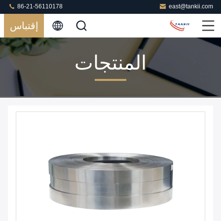
86-21-56110178
east@tankii.com
إقتباس
المنتجات