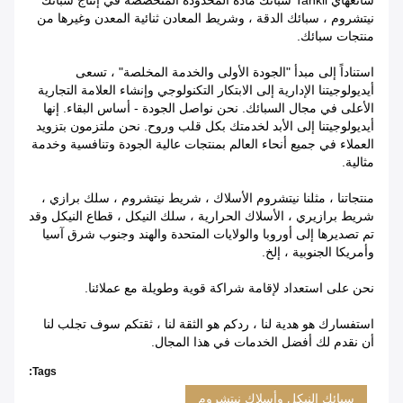
شانغهاي Tankii سبائك مادة المحدودة
المتخصصة في إنتاج
سبائك
نيتشروم ، سبائك الدقة ، وشريط المعادن ثنائية المعدن وغيرها من
منتجات سبائك.
استناداً إلى مبدأ "الجودة الأولى والخدمة المخلصة" ، تسعى
أيديولوجيتنا الإدارية إلى الابتكار التكنولوجي وإنشاء العلامة التجارية
الأعلى في مجال السبائك.
نحن نواصل الجودة - أساس البقاء.
إنها
أيديولوجيتنا إلى الأبد لخدمتك بكل قلب وروح.
نحن ملتزمون بتزويد
العملاء في جميع أنحاء العالم بمنتجات عالية الجودة وتنافسية وخدمة
مثالية.
منتجاتنا ، مثلنا نيتشروم الأسلاك ، شريط نيتشروم ، سلك برازي ،
شريط برازيري ، الأسلاك الحرارية ، سلك النيكل ، قطاع النيكل وقد
تم تصديرها إلى أوروبا والولايات المتحدة والهند وجنوب شرق آسيا
وأمريكا الجنوبية ، إلخ.
نحن على استعداد لإقامة شراكة قوية وطويلة مع عملائنا.
استفسارك هو هدية لنا ، ردكم هو الثقة لنا ، ثقتكم سوف تجلب لنا
أن نقدم لك أفضل الخدمات في هذا المجال.
Tags:
سبائك النيكل وأسلاك نيتشروم