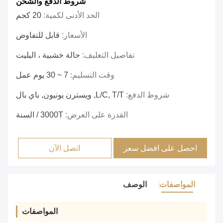
شروط الدفع والشحن
الحد الأدنى لكمية:
20 كجم
الأسعار:
قابل للتفاوض
تفاصيل التغليف:
حالة خشبية ، البليت
وقت التسليم:
7 ~ 30 يوم عمل
شروط الدفع:
L/C, T/T, ويسترن يونيون, باي بال
القدرة على العرض:
3000T / السنة
احصل على افضل سعر
اتصل الآن
المواصفات
الوصف
المواصفات