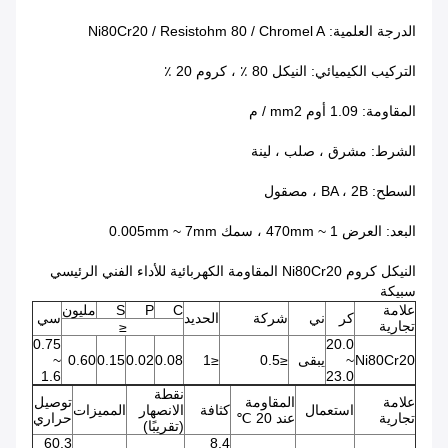
الدرجة العلمية: Ni80Cr20 / Resistohm 80 / Chromel A
التركيب الكيميائي: النيكل 80 ٪ ، كروم 20 ٪
المقاومة: 1.09 أوم mm2 / م
الشرط: مشرق ، صلب ، لينة
السطح: BA ، 2B ، مصقول
البعد: العرض 1 ~ 470mm ، سمك 0.005mm ~ 7mm
النيكل كروم Ni80Cr20 المقاومة الكهربائية للأداء الفني الرئيسي
سبيكة
علامة
C
P
S
مليون
كر
ني
شركة
الحديد
سي
تجارية
≤
0.75
20.0
Ni80Cr20
~
يبقى
≤0.5
≤1
0.08
0.02
0.15
0.60
~
1.6
23.0
نقطة
علامة
المقاومة
توصيل
استعمال
كثافة
الانصهار
المميزات
تجارية
عند 20 ℃
حراري
(تقريبًا)
60.3
8.4