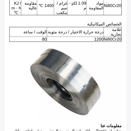
مواد
1.09 μΩ ·
غرام /
مقاومة
KJ /
1400 ℃
Ni80Cr20
المقاومة
م
سم
عالية
m · h
مكعب
· ℃
الخصائص الميكانيكية
علامة
درجة حرارة الاختبار / درجة مئوية
الوقت / ساعة
تجارية
80
1200
Ni80Cr20
معلومات عنا