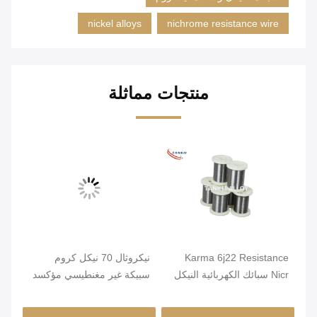
nickel alloys
nichrome resistance wire
منتجات مماثلة
Karma 6j22 Resistance
نيكروثال 70 نيكل كروم
صلب
Nicr سبائك الكهربائية النيكل
سبيكة غير مغنطيسي مؤكسد
قطر
كروم الأسلاك
صلب