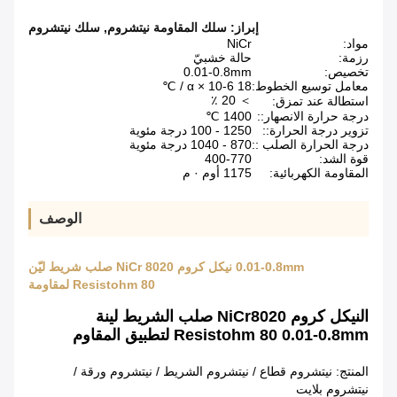
إبراز:
سلك المقاومة نيتشروم
,
سلك نيتشروم
مواد:
NiCr
رزمة:
حالة خشبيّ
تخصيص:
0.01-0.8mm
معامل توسيع الخطوط:
18 α × 10-6 / ℃
＞ 20 ٪
استطالة عند تمزق:
درجة حرارة الانصهار::
1400 ℃
تزوير درجة الحرارة::
1250 - 100 درجة مئوية
درجة الحرارة الصلب ::
870 - 1040 درجة مئوية
قوة الشد:
400-770
المقاومة الكهربائية:
1175 أوم · م
الوصف
0.01-0.8mm نيكل كروم NiCr 8020 صلب شريط ليّن
Resistohm 80 لمقاومة
النيكل كروم NiCr8020 صلب الشريط لينة
Resistohm 80 0.01-0.8mm لتطبيق المقاوم
المنتج: نيتشروم قطاع / نيتشروم الشريط / نيتشروم ورقة /
نيتشروم بلايت