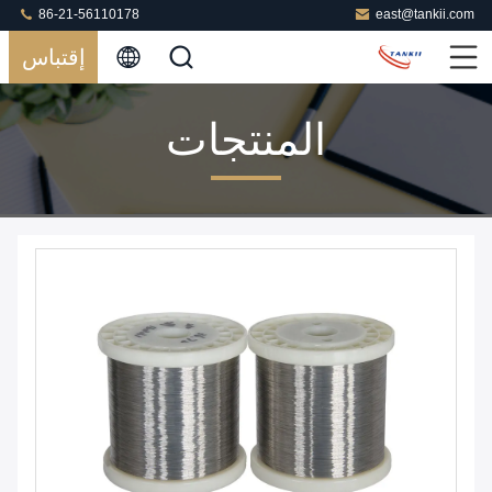
86-21-56110178
east@tankii.com
إقتباس
المنتجات