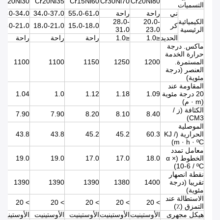
Cr20Ni30
Cr20Ni35
Cr15Ni60
Cr30Ni70
Cr20Ni80
التسميات
ني
راحة
راحة
55،0-61،0
34،0-37،0
30،0-34،0
الكيميائية
20،0-
28،0-
كر
15،0-18،0
18،0-21،0
18،0-21،0
الرئيسية
23،0
31،0
الحديد
≤1.0
≤1.0
راحة
راحة
راحة
ماكس. درجة
حرارة الخدمة
المستمرة.
1200
1250
1150
1100
1100
العنصر (درجة
مئوية)
المقاومة عند
20 درجة مئوية
1.09
1.18
1.12
1.0
1.04
(m · م)
الكثافة (ز /
7.90
7.90
8.20
8.10
8.40
CM3)
الموصلية
الحرارية (KJ /
60.3
45.2
45.2
43.8
43.8
m · h · ºC)
معامل تمدد
الخطوط (α ×
18.0
17.0
17.0
19.0
19.0
10-6 / ºC)
نقطة انصهار
تقريبا (درجة
1400
1380
1390
1390
1390
مئوية)
الاستطالة عند
> 20
> 20
> 20
> 20
> 20
التمزق (٪)
هيكل مجهرى
الأوستينيت
الأوستينيت
الأوستينيت
الأوستينيت
الأوستينيت