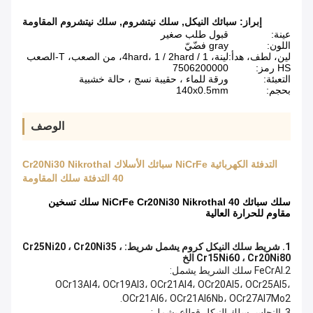
إبراز:
سبائك النيكل
,
سلك نيتشروم
,
سلك نيتشروم المقاومة
عينة:
قبول طلب صغير
اللون:
gray فضّيّ
لين، لطف، هدأ:
لينة، 1 / ​​4hard، 1 / ​​2hard، من الصعب، T-الصعب
HS رمز:
7506200000
التعبئة:
ورقة للماء ، حقيبة نسج ، حالة خشبية
بحجم:
140x0.5mm
الوصف
التدفئة الكهربائية NiCrFe سبائك الأسلاك Cr20Ni30 Nikrothal
40 التدفئة سلك المقاومة
سلك سبائك NiCrFe Cr20Ni30 Nikrothal 40 سلك تسخين
مقاوم للحرارة العالية
1. شريط سلك النيكل كروم يشمل شريط: Cr25Ni20 ، Cr20Ni35 ،
Cr15Ni60 ، Cr20Ni80 الخ
2.FeCrAl سلك الشريط يشمل:
OCr13Al4، OCr19Al3، OCr21Al4، OCr20Al5، OCr25Al5،
OCr21Al6، OCr21Al6Nb، OCr27Al7Mo2.
3. النحاس سلك النيكل قطاع يشمل: