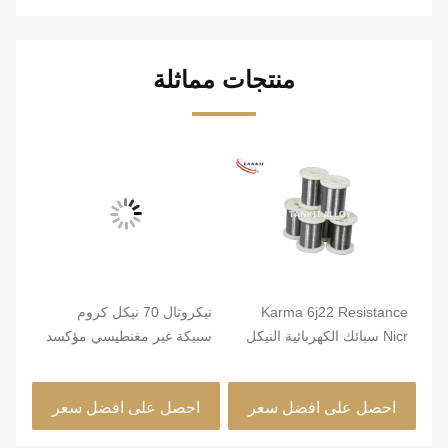
منتجات مماثلة
Karma 6j22 Resistance
نيكروثال 70 نيكل كروم
صلب
Nicr سبائك الكهربائية النيكل
سبيكة غير مغنطيسي مؤكسد
قطر
كروم الأسلاك
صلب
احصل على افضل سعر
احصل على افضل سعر
ا