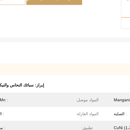
إبراز:
سبائك النحاس والني
المواد موصل:
: CuNiMn
: الصلبة
المواد العازلة:
: ا
تطبيق:
: م