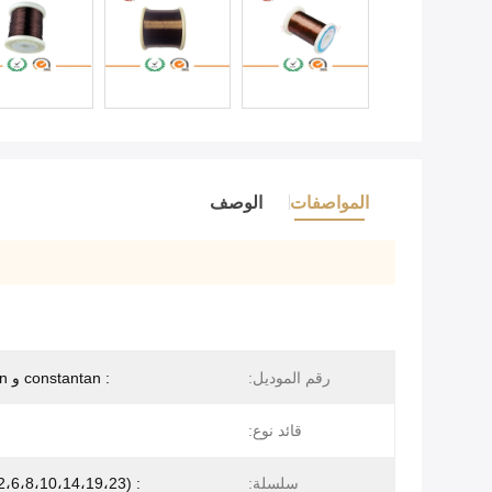
المواصفات
الوصف
رقم الموديل:
: constantan و Manganin
قائد نوع:
سلسلة:
: CuNi (1،2،6،8،10،14،19،23)