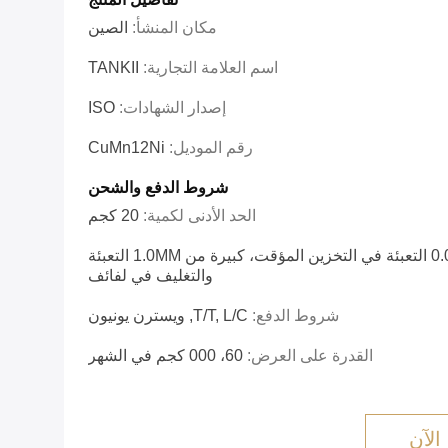
مكان المنشأ:
الصين
اسم العلامة التجارية:
TANKII
إصدار الشهادات:
ISO
رقم الموديل:
CuMn12Ni
شروط الدفع والشحن
الحد الأدنى لكمية:
20 كجم
قطر السلك 0.02mm-1.0MM التعبئة في التخزين المؤقت، كبيرة من 1.0MM التعبئة
والتغليف في لفائف
شروط الدفع:
T/T, L/C, ويسترن يونيون
القدرة على العرض:
60، 000 كجم في الشهر
الآن