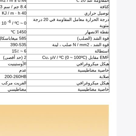
المقاومة عند 20 ℃
0.44 ± 0.04ohm mm2 / m
كثافة
8.4 جم / سم 3
توصيل حراري
40 KJ / m · h · ℃
درجة الحرارة معامل المقاومة في 20 درجة
-6
/ ºC
0 ~ 40α × 10
مئوية
نقطة الانصهار
1450 ℃
قوة الشد (الصلب)
585 ميغاباسكال (دقيقة)
قوة الشد ، N / mm2 صلب ، لينة
390-535
استطالة
6 ~ 15٪
EMF مقابل Cu، μV / ºC (0 ~ 100ºC)
2 (حد أقصى)
هيكل ميكروغرافي
الأوستينيت
خاصية مغناطيسية
عدم
صلابة
200-260HB
هيكل ميكروغرافي
الفريت مركب 
خاصية مغناطيسية
مغناطيسي