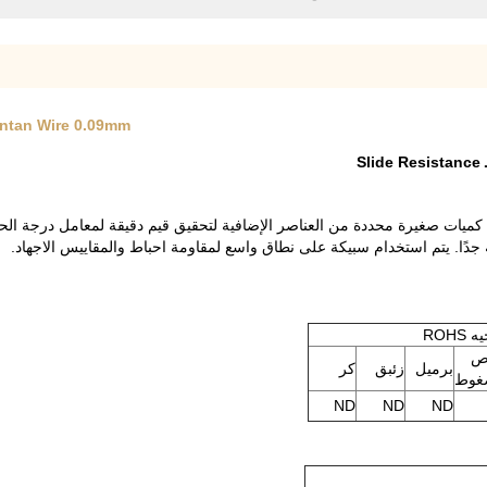
 Constantan Wire 0.09mm
 كميات صغيرة محددة من العناصر الإضافية لتحقيق قيم دقيقة لمعامل درجة الح
دًا. يتم استخدام سبيكة على نطاق واسع لمقاومة احباط والمقاييس الاجهاد.
 ROHS
ص
برميل
زئبق
كر
غوط
ND
ND
ND