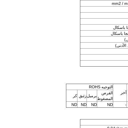
التوجيه ROHS
آخر
القرص
برميل
زئبق
كر
المضغوط
ND
ND
ND
ND
-