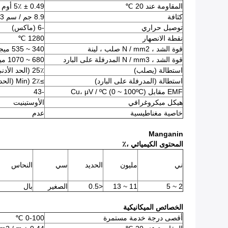
المقاومة عند 20 ℃
0.49 ± 5٪ أوم mm2 / m
كثافة
8.9 جم / سم 3
توصيل حراري
-6 (ماكس)
نقطة الانصهار
1280 ℃
قوة الشد ، N / mm2 صلب ، لينة
340 ~ 535 ميجا باسكال
قوة الشد ، N / mm3 المدرفلة على البارد
680 ~ 1070 ميجا باسكال
استطالة (يصلب)
25٪ (الحد الأدنى)
استطالة (المدرفلة على البارد)
≥Min) 2٪ (الحد الأدنى)
EMF مقابل Cu، μV / ºC (0 ~ 100ºC)
-43
هيكل ميكروغرافي
الأوستينيت
خاصية مغناطيسية
عدم
Manganin
المحتوى الكيميائي ،٪
ني
مليون
الحديد
سي
النحاس
2 ~ 5
11 ~ 13
<0.5
الصغير
بال
الخصائص الميكانيكية
أقصى درجة خدمة مستمرة
0-100 ℃