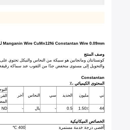
Manganin Wire CuMn12Ni Constantan Wire 0.09mm لـ Slide Resistance
وصف المنتج
كونستانتان ومانجانين هو سبيكة من النحاس والنيكل تحتوي على
والتحويل إلى مستوى منخفض جدًا من الثقوب عند سماكة رقيقة ج
Constantan
المحتوى الكيميائي ،٪
التوجيه
ني
مليون
الحديد
سي
النحاس
آخر
القر
المض
44
1.50٪
0.5
-
بال
-
ND
الخصائص الميكانيكية
أقصى درجة خدمة مستمرة
400 ℃