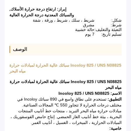
إبراز:
ارتفاع درجة حرارة الأسلاك
,
والسبائك المعدنية درجة الحرارة العالية
شكل:
شريط ، سلك ، شريط ، ورقة ، شفة
شرط:
مشرق
التعبئة والتغليف:
حالة خشبية
تسليم تاريخ:
7 يوم
الوصف
Incoloy 825 / UNS N08825 سبائك عالية الحرارة لمبادلات حرارة
مياه البحر
Incoloy 825 / UNS N08825 سبائك عالية الحرارة لمبادلات حرارة
مياه البحر
الاسم: Incoloy 825 / UNS N08825
التطبيق:
تستخدم على نطاق واسع في 890 سبائك Incoloy في
مختلف درجات الحرارة لا تتجاوز 550 ℃ المجالات الصناعية.
مبادلات حرارة مياه البحر التبريد ، منتجات خط أنابيب المنتجات
البحرية ، بيئة خط أنابيب الغاز الحمضي. إنتاج حامض الفوسفوريك ،
المبادلات الحرارية ، المبخرات ، الغسيل ، أنابيب الغمر.
خاصية: