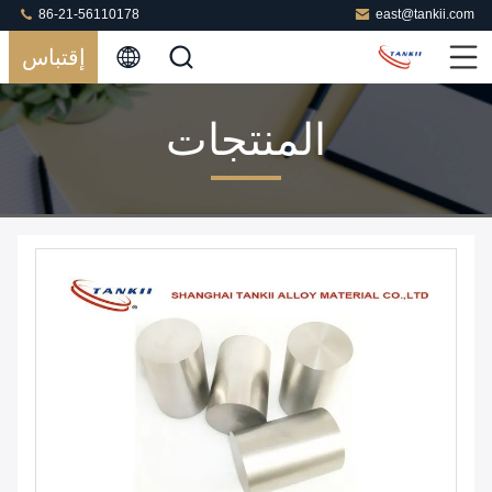
86-21-56110178
east@tankii.com
إقتباس
المنتجات