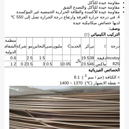
مقاومة جيدة للتآكل
مقاومة جيدة للتآكل والتصدع الشق
مقاومة جيدة للأكسدة والطاقة الحرارية الحمضية غير المؤكسدة
4. في درجة حرارة الغرفة وارتفاع درجة الحرارة تصل إلى 550 ℃
لديها خصائص ميكانيكية جيدة
وصف:
التركيب الكيميائي
(٪)
منظمة
درجة
٪
ني
كر
الحديد
C
مليون
سي
النحاس
مو
شركة
الشفافية
P
الدولية
Incoloy
دقيقة.
38
19.5
1.5
2.5
0.6
بال.
825
ماكس.
46
23.5
0.05
1
0.5
3
3.5
0.2
1.2
2
الخصائص الفيزيائية
3
> الكثافة (جم / سم
): 8.1
> نقطة الانصهار (℃): 1370 ~ 1400