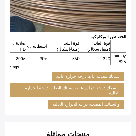
الخصائص الميكانيكية
قوة العائد
قوة الشد
صلابة ،
استطالة ، ٪
(ميغاباسكال)
(ميغاباسكال)
HB
Incoloy
≤200
≤30
550
220
825
Tags:
سبائك معدنية ذات درجة حرارة عالية
وأسلاك درجة حرارة عالية,سبائك الصلب درجة الحرارة
العالية
والسبائك المعدنية درجة الحرارة العالية
منتجات مماثلة