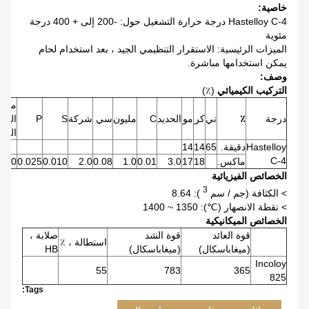
خاصية:
Hastelloy C-4 درجة حرارة التشغيل حول: -200 إلى + 400 درجة
مئوية
الميزات الرئيسية: الاستقرار التنظيمي الجيد ، بعد استخدام لحام
يمكن استخدامها مباشرة.
وصف:
التركيب الكيميائي
(٪)
منظم
درجة
٪
ني
كر
مو
الحديد
C
مليون
سي
شركة
S
P
الشف
الدول
Hastelloy
دقيقة.
65
14
14
C-4
ماكس.
18
17
3.0
0.01
1.0
0.08
2.0
0.010
0.025
0.70
الخصائص الفيزيائية
3
> الكثافة (جم / سم
): 8.64
> نقطة الانصهار (℃): 1350 ~ 1400
الخصائص الميكانيكية
قوة العائد
قوة الشد
صلابة ،
استطالة ، ٪
(ميغاباسكال)
(ميغاباسكال)
HB
Incoloy
55
783
365
825
Tags: