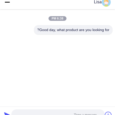
Lisa
يرسل
6:38 PM
Good day, what product are you looking for?
Shanghai Tankii Alloy Material Co.,Ltd
east@tankii.com
86-21-56110178
1900 طريق مودانجيانج، منطقة
باوشان، 201999، شنغهاي، الص
ين
الصين نوعية جيدة سبائك النحاس والنيكل وسبائك المورد. حقوق النشر © 2026
Shanghai Tankii Alloy Material Co.,Ltd . كل الحقوق محفوظة.