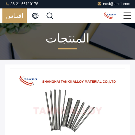
86-21-56110178
east@tankii.com
إقتباس
المنتجات