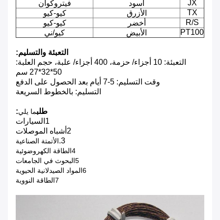
JX
أسود
فيتروكوان
TX
الأزرق
كيو-كيو
R/S
أخضر
كيو-كيو
PT100
الأبيض
كيو/ني
التعبئة والتسليم:
التعبئة: 10 أجزاء/ حزمة، 400 أجزاء/ علبة، حجم العلبة:
50*32*27 سم
وقت التسليم: 5-7 أيام بعد الحصول على الدفع
التسليم: بالخطوط السريعة
طلب
:
ما يلي
1السيارات
2أشباه الموصلات
3.
الأتمتة الصناعية
4الطاقة الكهروضوئية
5البحوث في الجامعات
6المواد الصيدلانية الحيوية
7الطاقة النووية