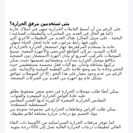
متى تستخدمين مرفق الحرارة؟
على الرغم من أن أبسط العاملات الحرارية تنتهي في أسلاك عارية
(كما هو الحال في العديد من المختبرات والتطبيقات الصناعية /
البحثية ، على سبيل المثال) ،هناك العديد من التطبيقات الأخرى التي
يكون فيها رابط مرغوب فيه عادة لجعل الحياة أسهل.
عادة ما يستخدم المرفق
ربط جهاز استشعار الحرارة بالحرارة أو
كابلات التمديد
، ثم إلى التقاطع المرجعي والأجهزة المعنية. تسمح
الموصلات بالتركيب السريع أو تبادل أجهزة الاستشعار دون التضحية
بتكافؤ موصل الحرارة.
سدادات ومقبضات
تم تصميمها بحيث يمكن
تركيبها ببساطة وأمان، مع آليات قفل مصممة.
مستقطب
من حيث
الحجم وعادة ما يتم وضع علامة على القطبية السلبية والإيجابية. على
الرغم من عدم وجود معيار على هذا النحو ، إلا أن الموصلات تتوافق
بشكل عام مع أجهزة من العديد من الشركات المصنعة.
يمكن أيضًا طلب موصلات الحرارة في حجم صغير مضغوط يطلق
عليه عادةً أقواس الحرارة المصغرة والقنوات.
المقابس الحرارية الصغيرة الذكورية لديها أقصى المقابس
المستقطبة المسطحة.
يمكن طلب أقراص وتقاطعات الحرارة في مجموعة متنوعة من
مواد الجسم مع درجات حرارة مختلفة لتلائم تطبيقك.
كما تتوفر مرفقات الحرارة السيراميكية من الألومينا ذات النقاء
العالي لتطبيقات درجات الحرارة العالية تصل إلى 650 درجة مئوية.