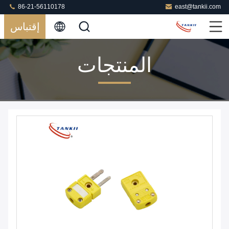
86-21-56110178
east@tankii.com
إقتباس
المنتجات