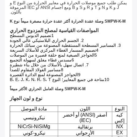
يمكن طلب جميع موصلات الحرارة في معايير الحرارة من النوع E و
J و K و N و T و R و S و B ومع أجسام ANSI أو IEC المرموقة
باللون.
SMPW-K-M وصلة عقدة الحرارة أكثر عقدة حرارة مصغرة مبيعاً نوع K
المواصفات القياسية لمصلح المزدوج الحراري
1تصميم الدبوس المسطح
2. الجسم الحراري البلاستيكي عالي الجودة
3. المسامير المسطحة المستقطبة المصنوعة من سبائك الحرارة
4تصميم المسمار الغطاء المركزي للأسلاك السريعة
5الحواجز الصبغية لمنع حلقة قصيرة من الموصلات
6مسدس غطاء مغلق لسهولة التجميع
7. اتصال سهل بالأسلاك من خلال بناء شطيرة
8مسامير الفولاذ المقاوم للصدأ
9الحواجز المصنوعة لمنع الدائرة القصيرة
10متاحة في جميع المعايير؛ النوع B، E، J، K، N، R، S، T
SMPW-K-M وصلة العامل الحراري الأكثر مبيعاً
نوع و لون الجهاز
النوع
اللون
مادة الموصل
كيه
أصفر (ANSI) أو أخضر
نيكرونيسي
(IEC)
إكس
NiCrSi-NiSiMg
NX
برتقالية
EX
الأرجواني
نيكرو-كوني