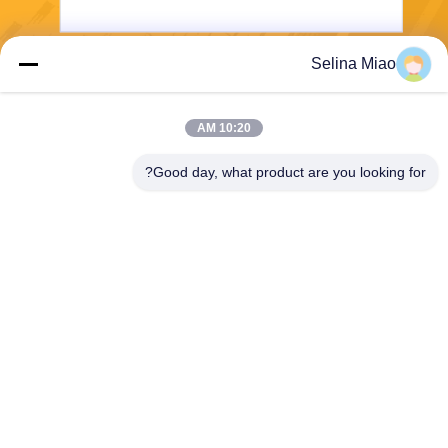
Selina Miao
يرسل
10:20 AM
Good day, what product are you looking for?
Shanghai Tankii Alloy Material Co.,Ltd
east@tankii.com
86-21-56110178
1900 طريق مودانجيانج، منطقة
باوشان، 201999، شنغهاي، الص
ين