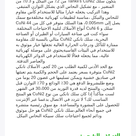
يتكون سلك Tankii's CuNi2 من 2٪ من النيكل و 0.3٪ من
المنغنيز ، مع تشكيل النحاس الذي يشكل التوازن المتبقي.
وهذا التركيب يجعله خيارا مثاليا للاستخدام كأس مقاوم
للنحاس والنيكل ،مناسبة لتطبيقات كهربائية مختلفةمع سمك
يصل إلى 0.005mm، هذا السلك متوفر في كل من CuNi 44
سلك و CuNi 6 أنواع الأسلاك لتلبية الاحتياجات المختلفة.
سواء كنت في صناعة السيارات أو الطيران أو الصناعة
البحرية، سلك تانكي CuNi2 مثالي بالنسبة لك.مقاومة
ممتازة للتآكل ودرجات الحرارة العالية تجعلها خيار موثوق به
للاستخدام في البيئات القاسيةيحتوي على موصلة كهربائية
عالية، مما يجعله فعالًا للاستخدام في الدوائر الكهربائية
والعناصر التدفئة.
مع الحد الأدنى لكمية الطلب من 20 كجم، الأسلاك تانكي
CuNi2 متوفرة بسعر يعتمد على الحجم والكمية.يتم تعبئتها
في صناديق خشبية ويمكن تسليمها في غضون 20 يوما من
وضع طلبشروط الدفع هي 30٪ الودائع و 70٪ التوازن قبل
الشحن، والمنتج لديه قدرة التوريد من 30،000 في الشهر.
لست متأكداً إذا كان سلك تانكي من نوع CuNi2 هو المنتج
المناسب لك؟ لا تتردد في الاتصال بدعمنا عبر الإنترنت
للحصول على المشورة والمساعدة. مع سوق رئيسية منتشرة
في جميع أنحاء العالم،سلك تانكي CuNi2 هو حل موثوق
ودائم لجميع احتياجات سلك سبيكة النحاس النيكل.