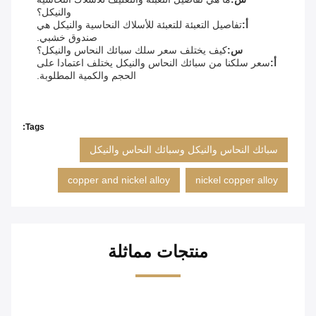
والنيكل؟
أ:
تفاصيل التعبئة للتعبئة للأسلاك النحاسية والنيكل هي
صندوق خشبي.
س:
كيف يختلف سعر سلك سبائك النحاس والنيكل؟
أ:
سعر سلكنا من سبائك النحاس والنيكل يختلف اعتمادا على
الحجم والكمية المطلوبة.
Tags:
سبائك النحاس والنيكل وسبائك النحاس والنيكل
copper and nickel alloy
nickel copper alloy
منتجات مماثلة