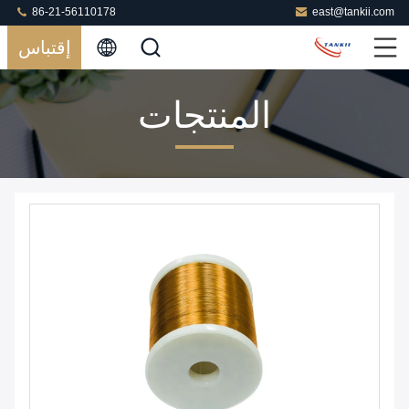
86-21-56110178
east@tankii.com
إقتباس
المنتجات