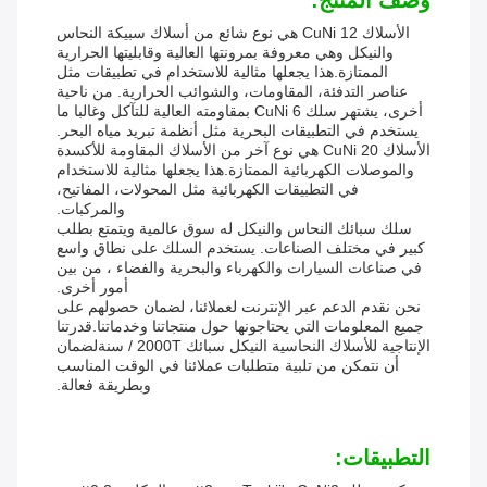
وصف المنتج:
الأسلاك CuNi 12 هي نوع شائع من أسلاك سبيكة النحاس
والنيكل وهي معروفة بمرونتها العالية وقابليتها الحرارية
الممتازة.هذا يجعلها مثالية للاستخدام في تطبيقات مثل
عناصر التدفئة، المقاومات، والشوائب الحرارية. من ناحية
أخرى، يشتهر سلك CuNi 6 بمقاومته العالية للتآكل وغالبا ما
يستخدم في التطبيقات البحرية مثل أنظمة تبريد مياه البحر.
الأسلاك CuNi 20 هي نوع آخر من الأسلاك المقاومة للأكسدة
والموصلات الكهربائية الممتازة.هذا يجعلها مثالية للاستخدام
في التطبيقات الكهربائية مثل المحولات، المفاتيح،
والمركبات.
سلك سبائك النحاس والنيكل له سوق عالمية ويتمتع بطلب
كبير في مختلف الصناعات. يستخدم السلك على نطاق واسع
في صناعات السيارات والكهرباء والبحرية والفضاء ، من بين
أمور أخرى.
نحن نقدم الدعم عبر الإنترنت لعملائنا، لضمان حصولهم على
جميع المعلومات التي يحتاجونها حول منتجاتنا وخدماتنا.قدرتنا
الإنتاجية للأسلاك النحاسية النيكل سبائك 2000T / سنةلضمان
أن نتمكن من تلبية متطلبات عملائنا في الوقت المناسب
وبطريقة فعالة.
التطبيقات: