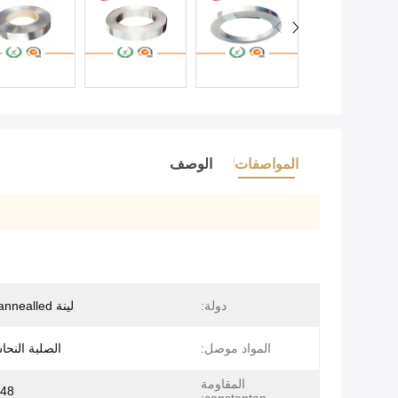
المواصفات
الوصف
دولة:
لينة annealled أو الثابت
المواد موصل:
الصلبة النحا
المقاومة
 ± 0.03