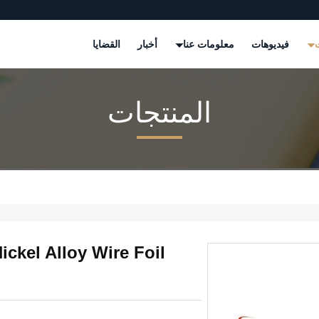
ت
فيديوهات
معلومات عنا
أخبار
القضايا
المنتجات
ckel Alloy Wire Foil