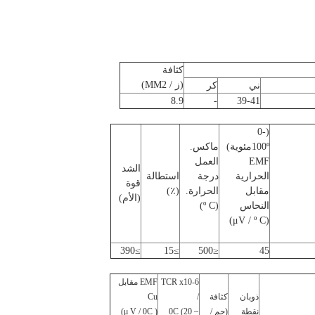
كثافة
(ز / MM2)
ني
كر
8.9
-
39-41
(0-
100ºمئوية)
ماكس.
EMF
العمل
الشد
الحرارية
درجة
استطالة
قوة
مقابل
الحرارة.
(٪)
(الأم)
النحاس
(º C)
(μV / º C)
≥390
≥15
≤500
45
TCR x10-6
EMF مقابل
ذوبان
كثافة
/
Cu
نقطة
(جم /
0C (20 ~
(
V / 0C)
μ