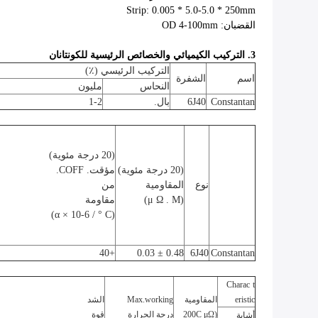
Strip: 0.005 * 5.0-5.0 * 250mm
القضبان: OD 4-100mm
3. التركيب الكيميائي والخصائص الرئيسية للكونتانان
التركيب الرئيسي (٪)
اسم
الشفرة
النحاس
مليون
Constantan
6J40
بال.
1-2
(20 درجة مئوية)
(20 درجة مئوية)
مؤقت.
COFF.
نوع
المقاومية
من
(μ Ω
M)
.
مقاومة
(α × 10-6 / ° C)
+40
0.48 ± 0.03
6J40
Constantan
Charac
t
eristic
المقاومية
Max.working
الشد
(200C
μΩ
درجة الحرارة
قوة
أشابة