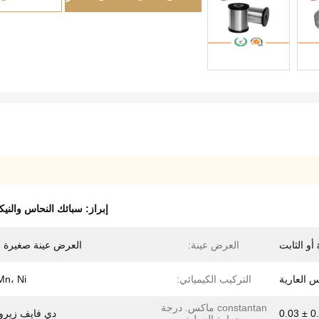
إبراز:
سبائك النحاس والني
العرض عينة:
العرض عينة صغيرة م
س العارية
التركيب الكيميائي:
Mn، Ni
constantan ماكس. درجة
0.48
دي فايف زيرو 