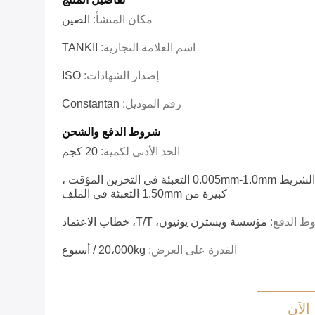
مكان المنشأ:
الصين
اسم العلامة التجارية:
TANKII
إصدار الشهادات:
ISO
رقم الموديل:
Constantan
شروط الدفع والشحن
الحد الأدنى لكمية:
20 كجم
الشريط / سلك / قطر الشريط 0.005mm-1.0mm التعبئة في التخزين المؤقت ،
كبيرة من 1.50mm التعبئة في الملف
ط الدفع:
مؤسسة ويسترن يونيون، T/T، خطاب الاعتماد
القدرة على العرض:
20،000kg / أسبوع
الآن