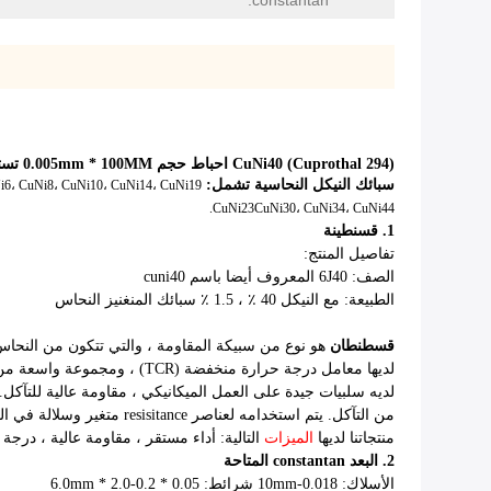
constantan:
CuNi40 (Cuprothal 294) احباط حجم 0.005mm * 100MM تستخدم للحصول على احباط سلالة
سبائك النيكل النحاسية تشمل:
i6، CuNi8، CuNi10، CuNi14، CuNi19،
CuNi23CuNi30، CuNi34، CuNi44.
1. قسنطينة
تفاصيل المنتج:
الصف:
6J40
المعروف أيضا باسم cuni40
الطبيعة: مع النيكل 40 ٪ ، 1.5 ٪ سبائك المنغنيز النحاس
قسطنطان
هو نوع من سبيكة المقاومة ، والتي تتكون من النحاس
لديها معامل درجة حرارة منخفضة (TCR) ، ومجموعة واسعة من درجة حرارة التشغيل (أقل من 500 درجة مئوية).
لديه سلبيات جيدة على العمل الميكانيكي ، مقاومة عالية للتآكل.
من التآكل.
يتم استخدامه لعناصر resisitance متغير وسلالة في الصكوك البديلة.
منتجاتنا لديها
الميزات
التالية: أداء مستقر ، مقاومة عالية ، در
2.
البعد
constantan
المتاحة
الأسلاك: 0.018-10mm شرائط: 0.05 * 0.2-2.0 * 6.0mm