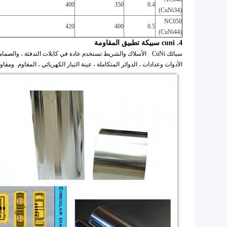
400
350
0.4
(CuNi34)
NC050
420
400
0.5
(CuNi44)
4. cuni سبيكة تطبيق المقاومة
سبائك CuNi
الأسلاك والشريط تستخدم عادة في كابلات التدفئة ، والصماما
الأدوات وعدادات ، الدوائر المتكاملة ، عينة التيار الكهربائي ، المقاوم.
ومقاو