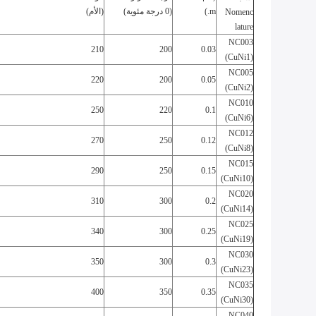
.m)
(0 درجة مئوية)
(الأم)
Nomenc
lature
NC003
210
200
0.03
(CuNi1)
NC005
220
200
0.05
(CuNi2)
NC010
250
220
0.1
(CuNi6)
NC012
270
250
0.12
(CuNi8)
NC015
290
250
0.15
(CuNi10)
NC020
310
300
0.2
(CuNi14)
NC025
340
300
0.25
(CuNi19)
NC030
350
300
0.3
(CuNi23)
NC035
400
350
0.35
(CuNi30)
NC040