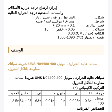
إبراز:
ارتفاع درجة حرارة الأسلاك
,
والسبائك المعدنية درجة الحرارة العالية
شكل:
الشريط ، ورقة ، سلك ، بار
شرط:
مشرق / مؤكسد لينة / صلبة
قطر الدائرة:
0.1 ~ 20mm خ
سماكة:
0.05 ~ خفض 15mm
الكثافة (جم / CM3):
8.83
نقطة الانصهار (℃):
1300-1390
الوصف
سبائك عالية الحرارة ، مونيل 400 UNS N04400 شريط سبائك
مقاومة للتآكل للبترول
سبائك عالية الحرارة ، مونيل 400 UNS N04400 شريط سبائك
مقاومة للتآكل للبترول
التركيب الكيميائي
(٪)
درجة
C
سي
مليون
S
ني
النحاس
الحديد
مونيل
≤2.5
28 ~ 34
≥63
≤0.01
≤ 2
≤0.025
≤0.3
400
الخصائص الفيزيائية