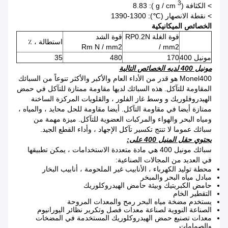
3
> الكثافة (g / cm
): 8.83
> نقطة الانصهار (℃): 1300-1390
الخصائص الميكانيكية
قوة الغلة RP0.2N
قوة الشد
استطالة ، ٪
Rm N / mm2
/ mm2
مونيل 400
170
480
35
مونيل 400 لديه الخصائص التالية
Monel400 هو قدر من الأداء العام والأكبر والأكثر تنوعاً من السبائك
المقاومة للتآكل. هذه السبائك لديها مقاومة ممتازة للتآكل في حمض
الهيدروفلوريك و وسط غاز الفلور ، والقلويات المركزة الساخنة
ممتازة أيضا في مقاومة التآكل. أيضا مقاومة للحل محايد ، والمياه ،
ومياه البحر والهواء والمركبات العضوية للتآكل. ميزة مهمة من
سبائك عموما لا تنتج تكسير تآكل الإجهاد ، وأداء القطع الجيد.
يحتوي حقل المنيل 400 على:
سبائك مونيل 400 هي مادة متعددة الاستخدامات ، يمكن تطبيقها
في العديد من المجالات الصناعية:
محطة توليد الكهرباء ، الأنابيب غير الملحومة ، أنابيب البخار
مبادل مياه البحر والمبخر
حامض الكبريتيك وبيئة حامض الهيدروكلوريك
التقطير الخام
يستخدم مضخة مياه البحر رمح والمعدات المروحة
الصناعة النووية لصناعة معدات فصل وتكرير نظائر اليورانيوم
معدات تصنيع حمض الهيدروكلوريك المستخدمة في المضخات
والصمامات