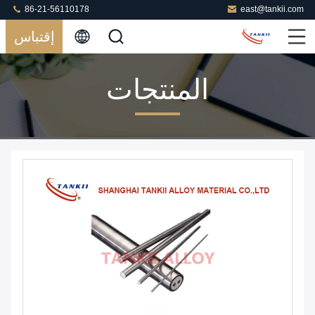
86-21-56110178
east@tankii.com
إقتباس
المنتجات