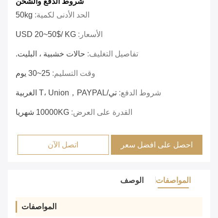
شروط الدفع والشحن
الحد الأدنى لكمية:
50kg
الأسعار:
USD 20~50$/ KG
تفاصيل التغليف:
حالات خشبية ، البليت.
وقت التسليم:
25~30 يوم
شروط الدفع:
تي/T، Union，PAYPAL الغربية
القدرة على العرض:
10000KG شهريا
احصل على افضل سعر
اتصل الآن
المواصفات
الوصف
المواصفات