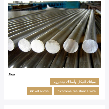
Tags:
سبائك النيكل وأسلاك نيتشروم
nickel alloys
nichrome resistance wire