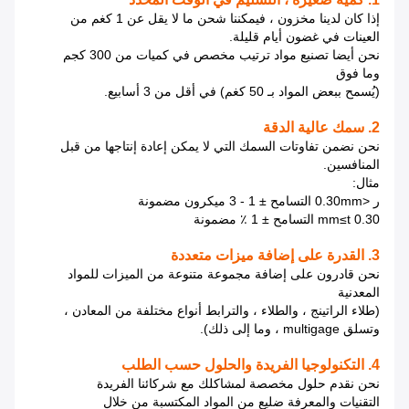
إذا كان لدينا مخزون ، فيمكننا شحن ما لا يقل عن 1 كغم من
العينات في غضون أيام قليلة.
نحن أيضا تصنيع مواد ترتيب مخصص في كميات من 300 كجم
وما فوق
(يُسمح ببعض المواد بـ 50 كغم) في أقل من 3 أسابيع.
2. سمك عالية الدقة
نحن نضمن تفاوتات السمك التي لا يمكن إعادة إنتاجها من قبل
المنافسين.
مثال:
ر <0.30mm التسامح ± 1 - 3 ميكرون مضمونة
0.30 mm≤t
التسامح ± 1 ٪ مضمونة
3. القدرة على إضافة ميزات متعددة
نحن قادرون على إضافة مجموعة متنوعة من الميزات للمواد
المعدنية
(طلاء الراتينج ، والطلاء ، والترابط أنواع مختلفة من المعادن ،
وتسلق multigage ، وما إلى ذلك).
4. التكنولوجيا الفريدة والحلول حسب الطلب
نحن نقدم حلول مخصصة لمشاكلك مع شركائنا الفريدة
التقنيات والمعرفة ضليع من المواد المكتسبة من خلال