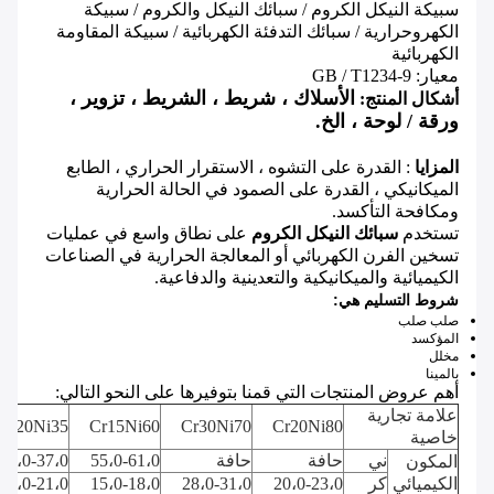
سبيكة النيكل الكروم / سبائك النيكل والكروم / سبيكة
الكهروحرارية / سبائك التدفئة الكهربائية / سبيكة المقاومة
الكهربائية
معيار: GB / T1234-9
الأسلاك ، شريط ، الشريط ، تزوير ،
أشكال المنتج:
ورقة / لوحة ، الخ.
المزايا
: القدرة على التشوه ، الاستقرار الحراري ، الطابع
الميكانيكي ، القدرة على الصمود في الحالة الحرارية
ومكافحة التأكسد.
تستخدم
سبائك النيكل الكروم
على نطاق واسع في عمليات
تسخين الفرن الكهربائي أو المعالجة الحرارية في الصناعات
الكيميائية والميكانيكية والتعدينية والدفاعية.
شروط التسليم هي:
صلب صلب
المؤكسد
مخلل
بالمينا
أهم عروض المنتجات التي قمنا بتوفيرها على النحو التالي:
علامة تجارية
Cr20Ni35
Cr15Ni60
Cr30Ni70
Cr20Ni80
خاصية
ني
حافة
حافة
55،0-61،0
34،0-37،0
المكون
الكيميائي
كر
20،0-23،0
28،0-31،0
15،0-18،0
18،0-21،0