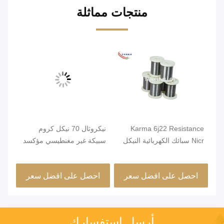
منتجات مماثلة
Karma 6j22 Resistance
نيكروثال 70 نيكل كروم
صلب
Nicr سبائك الكهربائية النيكل
سبيكة غير مغنطيسي مؤكسد
قطر
كروم الأسلاك
صلب
احصل على افضل سعر
احصل على افضل سعر
ا
أرسل استفسارك