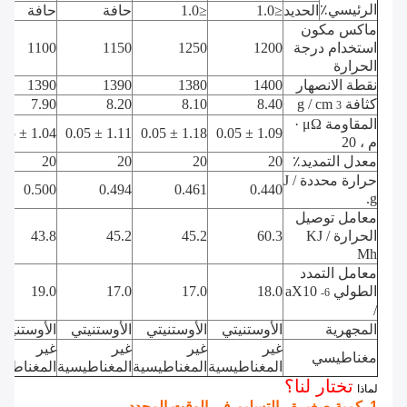
الرئيسي٪
الحديد
≤1.0
≤1.0
حافة
حافة
ماكس مكون
استخدام درجة
1200
1250
1150
1100
الحرارة
نقطة الانصهار
1400
1380
1390
1390
كثافة g / cm
8.40
8.10
8.20
7.90
3
المقاومة μΩ ·
1.04 ± 0.05
1.11 ± 0.05
1.18 ± 0.05
1.09 ± 0.05
م ، 20
معدل التمديد٪
20
20
20
20
حرارة محددة J /
0.500
0.494
0.461
0.440
g.
معامل توصيل
الحرارة
KJ /
60.3
45.2
45.2
43.8
Mh
معامل التمدد
الطولي aX10
18.0
17.0
17.0
19.0
-6
/
المجهرية
الأوستنيتي
الأوستنيتي
الأوستنيتي
الأوستنيتي
غير
غير
غير
غير
مغناطيسي
المغناطيسية
المغناطيسية
المغناطيسية
المغناطيس
تختار لنا؟
لماذا
1. كمية صغيرة ، التسليم في الوقت المحدد