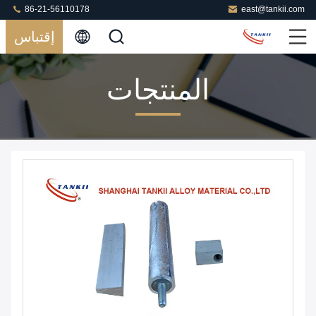
86-21-56110178
east@tankii.com
إقتباس
المنتجات