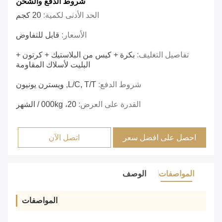
شروط الدفع والشحن
الحد الأدنى لكمية:
20 كجم
الأسعار:
قابل للتفاوض
تفاصيل التغليف:
بكرة + كيس من البلاستيك + كرتون +
البليت لأسلاك المقاومة
شروط الدفع:
L/C, T/T, ويسترن يونيون
القدرة على العرض:
20، 000kg / الشهر
احصل على افضل سعر
اتصل الآن
المواصفات
الوصف
المواصفات