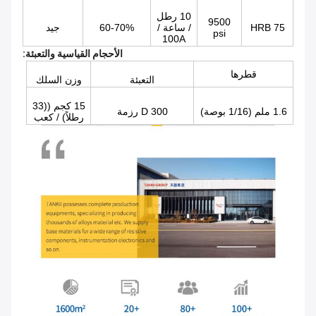
10 رطل
9500
HRB 75
/ ساعة /
60-70%
جيد
psi
100A
الأحجام القياسية والتعبئة:
قطرها
التعبئة
وزن السلك
15 كجم ((33
1.6 ملم (1/16 بوصة)
D 300 رزمة
رطلاً) / كعب