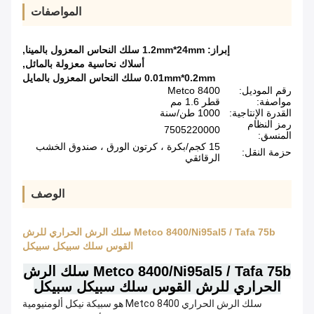
المواصفات
إبراز:
1.2mm*24mm سلك النحاس المعزول بالمينا
,
أسلاك نحاسية معزولة بالمائل
,
0.01mm*0.2mm سلك النحاس المعزول بالمايل
رقم الموديل:
Metco 8400
مواصفة:
قطر 1.6 مم
القدرة الإنتاجية:
1000 طن/سنة
رمز النظام
7505220000
المنسق:
15 كجم/بكرة ، كرتون الورق ، صندوق الخشب
حزمة النقل:
الرقائقي
الوصف
Metco 8400/Ni95al5 / Tafa 75b سلك الرش الحراري للرش
القوس سلك سبيكل سبيكل
Metco 8400/Ni95al5 / Tafa 75b سلك الرش
الحراري للرش القوس سلك سبيكل سبيكل
سلك الرش الحراري Metco 8400 هو سبيكة نيكل ألومنيومية