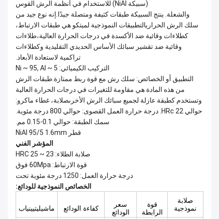
austenitic (سبيكة NiAl) للاستخدام في أنظمة الرش القوس
والشعلة. ينتج السبيكة طبقات كثيفة ومتصلة جيدًا.إنه نوع جيد من
سلك الرش الحراريالتطبيقات النموذجية لميتكو هي طبقات الارتباط،
كطلاءات وقائية ضد الأكسدة في درجات الحرارة العالية،طلاءات
وقائية ضد تقشير سبائك الأساس الحديدي التقليدية وكطلاءات
تراكمية لاستعادة الأبعاد.
التركيب الكيميائي: Ni ~ 95, Al ~ 5
التطبيق أو الخصائص: سلك رش مع قوة ربط ممتازة.طبقات الرش
من هذه المادة هي مقاومة للتغيرات في درجات الحرارة العالية
وتستخدم كطبقة عازلة لجميع سبائك الرش الأخرىصلابة، غطاء ماكرو:
حوالي HRc 22. درجة حرارة العمل القصوى: حوالي 800 درجة مئوية.
سمك الطبقة: حوالي 0.1-0.15 مم.
قطر NiAl 95/5 1.6mm
المؤشر الفني
1 صلابة الطلاء: 23 ~ 25 HRC
2 قوة الارتباط: 60Mpa فوق
3 درجة حرارة العمل: 1250 درجة مئوية تحت
الخصائص النموذجية للودائع:
صلابة
قوة
سعر
نموذجية
كفاءة الودائع
ماشيليتيينياب
الرابطة
الودائع