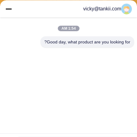
vicky@tankii.com
يرسل
1:54 AM
Good day, what product are you looking for?
Shanghai Tankii Alloy Material Co.,Ltd
east@tankii.com
86-21-56110178
1900 طريق مودانجيانج، منطقة
باوشان، 201999، شنغهاي، الص
ين
الصين نوعية جيدة سبائك النحاس والنيكل وسبائك المورد. حقوق النشر © 2026