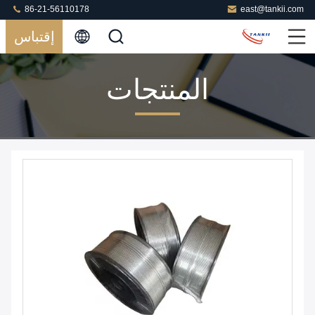
86-21-56110178
east@tankii.com
إقتباس
المنتجات