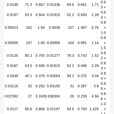
0.6
0.0140
71.3
0.667
0.01436
69.6
0.661
1.71
× 3
0.6
0.0187
53.5
0.504
0.01915
52.2
0.500
2.28
× 4
0.8
0.00623
161
1.50
0.0638
157
1.487
0.76
×
1.0
0.8
0.00935
107
1.00
0.00958
104
0.991
1.14
×
1.5
0.8
0.0125
80.2
0.750
0.01277
78.3
0.743
1.52
× 2
0.8
0.0187
53.5
0.500
0.01915
52.2
0.496
2.28
× 3
0.8
0.0249
40.1
0.378
0.02554
39.2
0.375
3.04
× 4
0.8
0.03116
32
0.292
0.03192
31
0.287
3.8
× 5
0.8
0.037392
27
0.243
0.038304
26
0.239
4.56
× 6
1.0
0.0117
85.6
0.800
0.01197
83.5
0.793
1.425
×