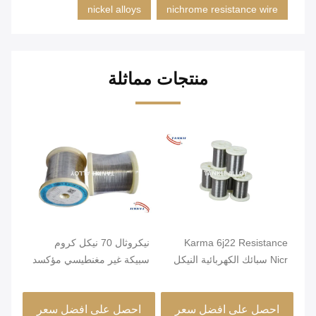
nickel alloys
nichrome resistance wire
منتجات مماثلة
Karma 6j22 Resistance
نيكروثال 70 نيكل كروم
صلب
Nicr سبائك الكهربائية النيكل
سبيكة غير مغنطيسي مؤكسد
قطر
كروم الأسلاك
صلب
احصل على افضل سعر
احصل على افضل سعر
ا