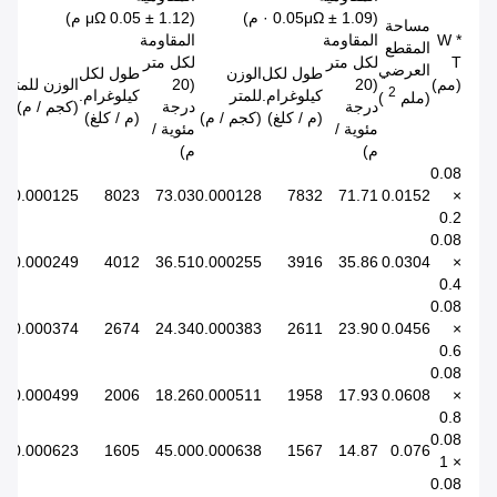
(1.09 ± 0.05μΩ · م)
(1.12 ± 0.05 μΩ م)
مساحة
W *
المقاومة
المقاومة
المقطع
T
لكل متر
لكل متر
العرضي
طول لكل
الوزن
طول لكل
(مم)
(20
(20
الوزن للمتر
2
كيلوغرام.
للمتر
كيلوغرام.
(ملم
)
درجة
درجة
(كجم / م)
(م / كلغ)
(كجم / م)
(م / كلغ)
مئوية /
مئوية /
م)
م)
0.08
0.000125
8023
73.03
0.000128
7832
71.71
0.0152
×
0.2
0.08
0.000249
4012
36.51
0.000255
3916
35.86
0.0304
×
0.4
0.08
0.000374
2674
24.34
0.000383
2611
23.90
0.0456
×
0.6
0.08
0.000499
2006
18.26
0.000511
1958
17.93
0.0608
×
0.8
0.08
0.000623
1605
45.00
0.000638
1567
14.87
0.076
× 1
0.08