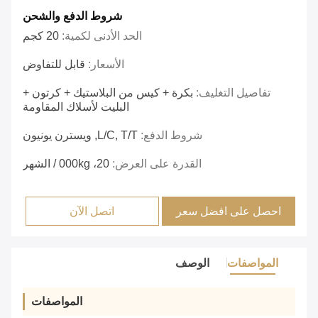
شروط الدفع والشحن
الحد الأدنى لكمية:
20 كجم
الأسعار:
قابل للتفاوض
تفاصيل التغليف:
بكرة + كيس من البلاستيك + كرتون +
البليت لأسلاك المقاومة
شروط الدفع:
L/C, T/T, ويسترن يونيون
القدرة على العرض:
20، 000kg / الشهر
احصل على افضل سعر
اتصل الآن
المواصفات
الوصف
المواصفات