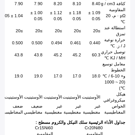
كثافة g / cm3
8.40
8.10
8.20
7.90
7.90
المقاومية
1.00 ±
1.12 ±
1.18 ±
1.09 ±
μΩ · م، 20
1.04 ± 0.05
0.05
0.05
0.05
0.05
℃
استطالة عند
≥20
≥20
≥20
≥20
≥20
تمزق
حرارة نوعية
0.500
0.500
0.494
0.461
0.440
J / ز. ℃
توصيل حراري
43.8
43.8
45.2
45.2
60.3
KJ / MH ℃
معامل توسيع
الخطوط
و× 10-6 / ℃
18.0
17.0
17.0
19.0
19.0
(20 ~ 1000
℃)
هيكل
الأوستينيت
الأوستينيت
الأوستينيت
الأوستينيت
الأوستينيت
ميكروغرافي
الخواص
غير
غير
غير
ضعيف
ضعف
المغناطيسية
مغنطيسية
مغنطيسية
مغنطيسية
مغناطيسي
المغناطيسي
جداول الأداء الرئيسية سلك النيكل والكروم مسطح
:
Cr15Ni60
Cr20Ni80
المقاومية
المقاومية