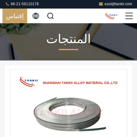
86-21-56110178
east@tankii.com
إقتباس
المنتجات