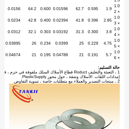
1.5
1.0
0.0156
64.2
0.600
0.01596
62.7
0.595
1.9
× 2
1.0
0.0234
42.8
0.400
0.02394
41.8
0.396
2.85
× 3
1.0
0.0312
32.1
0.303
0.03192
31.3
0.300
3.8
× 4
1.0
0.03895
26
0.234
0.0399
25
0.229
4.75
× 5
1.0
0.04674
21
0.195
0.04788
21
0.191
5.7
× 6
حالة التسليم:
1 ، التعبئة والتغليف Roduct قطاع الأسلاك السلك ملفوفة في حزم ، في
إمدادات اللفات. الأسلاك وشقة ، حول محور PlasticSupply.
2 ، منتجات التصدير والعملاء مع متطلبات خاصة ، تسوية التفاوض.