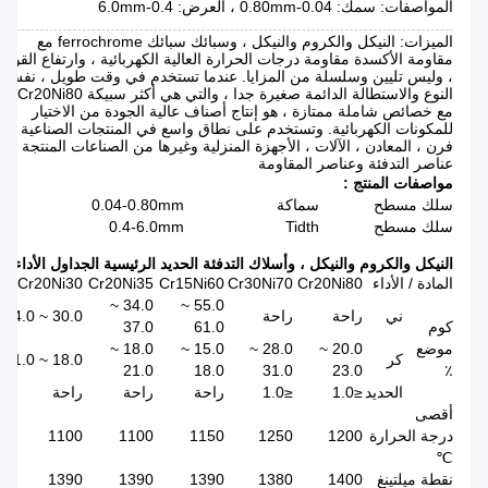
المواصفات: سمك: 0.04-0.80mm ، العرض: 0.4-6.0mm
الميزات: النيكل والكروم والنيكل ، وسبائك سبائك ferrochrome مع
مقاومة الأكسدة مقاومة درجات الحرارة العالية الكهربائية ، وارتفاع القوة
، وليس تليين وسلسلة من المزايا. عندما تستخدم في وقت طويل ، نفس
النوع والاستطالة الدائمة صغيرة جدا ، والتي هي أكثر سبيكة Cr20Ni80
مع خصائص شاملة ممتازة ، هو إنتاج أصناف عالية الجودة من الاختيار
للمكونات الكهربائية. وتستخدم على نطاق واسع في المنتجات الصناعية
فرن ، المعادن ، الآلات ، الأجهزة المنزلية وغيرها من الصناعات المنتجة
عناصر التدفئة وعناصر المقاومة
مواصفات المنتج
:
سلك مسطح
سماكة
0.04-0.80mm
سلك مسطح
Tidth
0.4-6.0mm
النيكل والكروم والنيكل ، وأسلاك التدفئة الحديد الرئيسية الجداول الأداء
:
المادة / الأداء
Cr20Ni80
Cr30Ni70
Cr15Ni60
Cr20Ni35
Cr20Ni30
34.0 ~
55.0 ~
ني
راحة
راحة
30.0 ~ 34.0
كوم
61.0
37.0
موضع
20.0 ~
28.0 ~
15.0 ~
18.0 ~
كر
18.0 ~ 21.0
21.0
18.0
31.0
23.0
٪
الحديد
≤1.0
≤1.0
راحة
راحة
راحة
أقصى
درجة الحرارة
1200
1250
1150
1100
1100
℃
نقطة ميلتينغ
1400
1380
1390
1390
1390