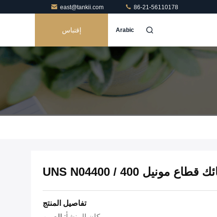
east@tankii.com
86-21-56110178
إقتباس
Arabic
نيل 400 / UNS N04400
تفاصيل المنتج
مكان المنشأ:
الصين