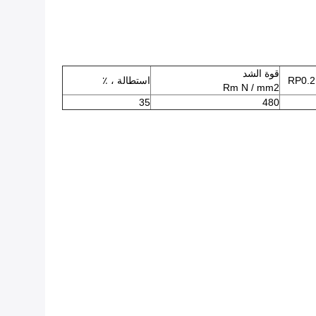
قوة الشد
استطالة ، ٪
Rm N / mm2
35
480