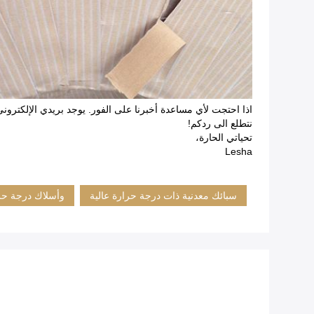
اذا احتجت لأي مساعدة أخبرنا على الفور. يوجد بريدي الإلكتروني: z@tankii.com
نتطلع الى ردكم!
تحياتي الحارة،
Lesha
سبائك معدنية ذات درجة حرارة عالية
وأسلاك درجة حرا