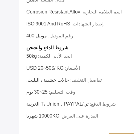
اسم العلامة التجارية:
Corrosion Resistant Alloy
إصدار الشهادات:
ISO 9001 And RoHS
رقم الموديل:
مونيل 400
شروط الدفع والشحن
الحد الأدنى لكمية:
50kg
الأسعار:
USD 20~50$/ KG
تفاصيل التغليف:
حالات خشبية ، البليت.
وقت التسليم:
25~30 يوم
شروط الدفع:
تي/T، Union，PAYPAL الغربية
القدرة على العرض:
10000KG شهريا