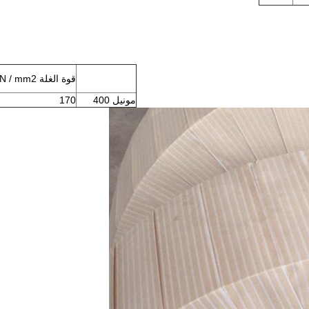
قوة الغلة RP0.2N / mm2
مونيل 400
170