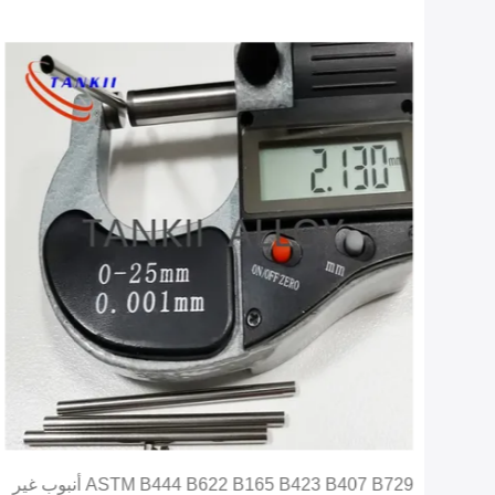
ASTM B444 B622 B165 B423 B407 B729 أنبوب غير