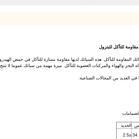
ً من السبائك المقاومة للتآكل. هذه السبائك لديها مقاومة ممتازة للتآكل في حمض ال
ه البحر والهواء والمركبات العضوية للتآكل. ميزة مهمة من سبائك عموما لا تنتج ت
لصمامات
اس
الحديد
≤2.5