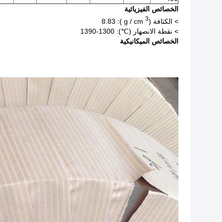
الخصائص الفيزيائية
3
> الكثافة (g / cm
): 8.83
> نقطة الانصهار (℃): 1300-1390
الخصائص الميكانيكية