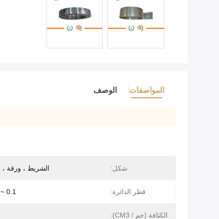
المواصفات
الوصف
شكل:
الشريط ، ورقة ، س
قطر الدائرة:
0.1 ~ 20mm خ
الكثافة (جم / CM3):