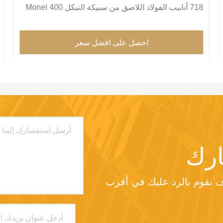
718 أنابيب الفولاذ اللاصق من سبيكة النيكل Monel 400
K500 الأنابيب
احصل على افضل سعر
رك
من فضلك أرسل لنا طلبك وسوف نقوم بالرد عليك في أقرب 