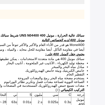
سبائك عالية الحرارة ، مونيل 400 UNS N04400 شريط سبائك مقاومة للتآكل للبترول
مونيل 400 لديه الخصائص التالية
Monel400 هو قدر من الأداء العام والأكبر والأكثر تنوعا
أيضا في مقاومة التآكل. أيضا مقاومة للحل محايد ، والمياه ، وميا
يحتوي حقل المنيل 400 على:
سبائك مونيل 400 هي مادة متعددة الاستخدامات ، يمكن تطبيقها في العديد من المجالات الصناعية:
محطة توليد الكهرباء ، الأنابيب غير الملحومة ، أنابيب البخار
مبادل مياه البحر والمبخر
حامض الكبريتيك وبيئة حامض الهيدروكلوريك
التقطير الخام
يستخدم مضخة مياه البحر رمح والمعدات المروحة
الصناعة النووية لصناعة معدات فصل وتكرير نظائر اليورانيوم
معدات تصنيع حمض الهيدروكلوريك المستخدمة في المضخات وا
التركيب الكيميائي
(٪)
درجة
C
سي
مليون
S
ني
النح
مونيل
28 ~ 34
≥63
≤0.01
≤ 2
≤0.025
≤0.3
400