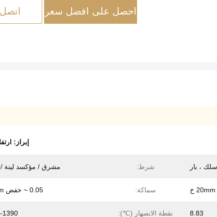
احصل على افضل سعر
اتصل 
إبراز:
ارتف
لك ، بار
شرط:
مشرق / مؤكسد لينة / 
سماكة:
0.05 ~ خفض 15mm
8.83
نقطة الانصهار (℃):
-1390