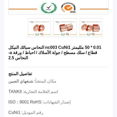
0.01 * 50 ملليمتر nc003 CuNi1 النحاس سبائك النيكل
قطاع / سلك مسطح / جولة الأسلاك / احباط / ورقة a-
النحاس 2.5
تفاصيل المنتج
مكان المنشأ:
شنغهاي الصين
اسم العلامة التجارية:
TANKII
إصدار الشهادات:
ISO：9001 RoHS
رقم الموديل:
CuNi1