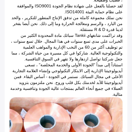
، قضيب وصفيحة.
لقد حصلنا بالفعل على شهادة نظام الجودة ISO9001 والموافقة
على نظام حماية البيئة ISO14001.
نحن نملك مجموعة كاملة من تدفق الإنتاج المتطور للتكرير ، والحد
من البارد ، والرسم ومعالجة الحرارة وما إلى ذلك. نحن أيضا بفخر
لدينا قدرة R & D مستقلة.
وقد تراكمت شانغهاي Tankii سبائك مادة المحدودة الكثير من
الخبرات على مدى تسع سنوات في هذا المجال.
خلال تسع سنوات ،
تم توظيف أكثر من 60 من النخب الإدارية والمواهب العلمية
والتكنولوجية العالية. شاركوا في كل مسيرة من حياة الشركة ، مما
جعل شركتنا تواصل ازدهارها ولا تقهر في السوق التنافسية.
استناداً إلى مبدأ "الجودة الأولى والخدمة المخلصة" ، تسعى
أيديولوجيتنا الإدارية إلى الابتكار التكنولوجي وإنشاء العلامة التجارية
الأعلى في مجال السبائك.
نستمر في الجودة - أساس البقاء.
فمن
أيديولوجيتنا للأبد لخدمتك بكل قلب وروح.
نحن ملتزمون بتزويد
العملاء في جميع أنحاء العالم بمنتجات عالية الجودة وتنافسية وخدمة
مثالية.