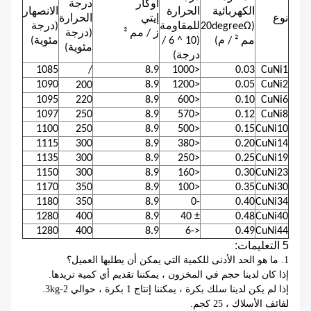
أوكار
درجة
الكهربائية
الحرارة
الانصهار
نوع
إيتي
الحرارة
(20degreeΩ
للمقاومة
(درجة
ز / مم ²
(درجة
مم ² / م)
(10 ^ 6 /
مئوية)
مئوية)
درجة)
1085
/
8.9
<1000
0.03
CuNi1
1090
8.9
<1200
0.05
CuNi2
200
1095
220
8.9
<600
0.10
CuNi6
1097
250
8.9
<570
0.12
CuNi8
1100
250
8.9
<500
0.15
CuNi10
1115
300
8.9
<380
0.20
CuNi14
1135
300
8.9
<250
0.25
CuNi19
1150
300
8.9
<160
0.30
CuNi23
1170
350
8.9
<100
0.35
CuNi30
1180
350
8.9
-0
0.40
CuNi34
1280
400
8.9
± 40
0.48
CuNi40
1280
400
8.9
<-6
0.49
CuNi44
5 التعليمات:
1.
ما هو الحد الأدنى للكمية التي يمكن أن يطلبها العميل؟
إذا كان لدينا حجم في المخزون ، يمكننا تقديم أي كمية تريدها.
إذا لم يكن لدينا سلك بكرة ، يمكننا إنتاج 1 بكرة ، حوالي 2-3kg.
لفائف الأسلاك ، 25 كجم.