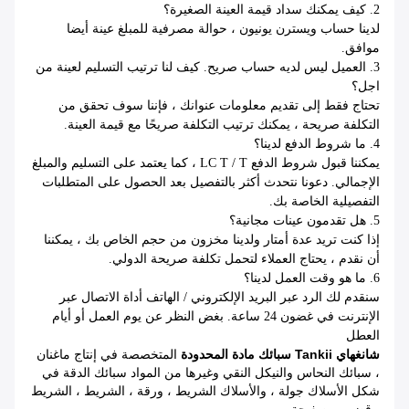
2.
كيف يمكنك سداد قيمة العينة الصغيرة؟
لدينا حساب ويسترن يونيون ، حوالة مصرفية للمبلغ عينة أيضا
موافق.
3.
العميل ليس لديه حساب صريح.
كيف لنا ترتيب التسليم لعينة من
اجل؟
تحتاج فقط إلى تقديم معلومات عنوانك ، فإننا سوف تحقق من
التكلفة صريحة ، يمكنك ترتيب التكلفة صريحًا مع قيمة العينة.
4.
ما شروط الدفع لدينا؟
يمكننا قبول شروط الدفع LC T / T ، كما يعتمد على التسليم والمبلغ
الإجمالي.
دعونا نتحدث أكثر بالتفصيل بعد الحصول على المتطلبات
التفصيلية الخاصة بك.
5.
هل تقدمون عينات مجانية؟
إذا كنت تريد عدة أمتار ولدينا مخزون من حجم الخاص بك ، يمكننا
أن نقدم ، يحتاج العملاء لتحمل تكلفة صريحة الدولي.
6. ما هو وقت العمل لدينا؟
سنقدم لك الرد عبر البريد الإلكتروني / الهاتف أداة الاتصال عبر
الإنترنت في غضون 24 ساعة.
بغض النظر عن يوم العمل أو أيام
العطل
شانغهاي Tankii سبائك مادة المحدودة
المتخصصة في إنتاج ماغنان
، سبائك النحاس والنيكل النقي وغيرها من المواد سبائك الدقة في
شكل الأسلاك جولة ، والأسلاك الشريط ، ورقة ، الشريط ، الشريط