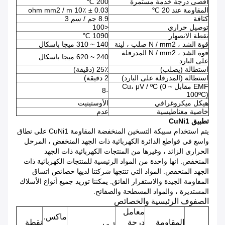
أقصى درجة خدمة مستمرة
200 ℃
المقاومة عند 20 ℃
0.03 ± 10٪ ohm mm2 / m
كثافة
8.9 جم / سم 3
توصيل حراري
<100
نقطة الانصهار
1090 ℃
قوة الشد ، N / mm2 صلب ، لينة
140 ~ 310 ميجا باسكال
قوة الشد ، N / mm2 المدرفلة
240 ~ 620 ميجا باسكال
على البارد
استطالة (يصلب)
25٪ (دقيقة)
استطالة (المدرفلة على البارد)
2 دقيقة)
EMF مقابل Cu، μV / ºC (0 ~
-8
100ºC)
هيكل ميكروغرافي
الأوستينيت
خاصية مغناطيسية
عدم
تطبيق CuNi1
يتم استخدام سبيكة التسخين المنخفضة المقاومة CuNi1 على نطاق
واسع في قواطع الدائرة الكهربائية ذات الجهد المنخفض ، المرحل
الحراري الزائد ، وغيرها من المنتجات الكهربائية ذات الجهد
المنخفض.
انها واحدة من المواد الرئيسية للمنتجات الكهربائية ذات
الجهد المنخفض.
المواد التي تنتجها شركتنا لديها خصائص اتساق
المقاومة الجيدة والاستقرار الفائق.
يمكننا توريد جميع أنواع الأسلاك
المستديرة ، والمواد المسطحة والصفائح.
الصفوف الرئيسية والخصائص
معامل
ماكس.
المقاومة
درجة
نقطة