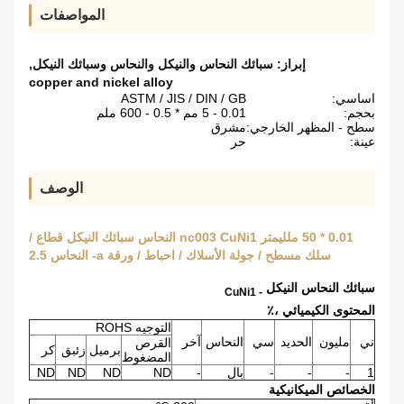
المواصفات
إبراز:
سبائك النحاس والنيكل والنحاس وسبائك النيكل
,
copper and nickel alloy
اساسي:
ASTM / JIS / DIN / GB
بحجم:
0.01 - 5 مم * 0.5 - 600 ملم
سطح - المظهر الخارجي:
مشرق
عينة:
حر
الوصف
0.01 * 50 ملليمتر nc003 CuNi1 النحاس سبائك النيكل قطاع /
سلك مسطح / جولة الأسلاك / احباط / ورقة a- النحاس 2.5
سبائك النحاس النيكل
- CuNi1
المحتوى الكيميائي ،٪
التوجيه ROHS
ني
مليون
الحديد
سي
النحاس
آخر
القرص
برميل
زئبق
كر
المضغوط
1
-
-
-
بال
-
ND
ND
ND
ND
الخصائص الميكانيكية