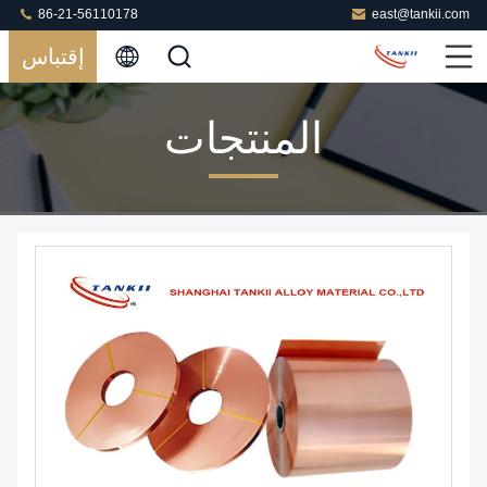
86-21-56110178
east@tankii.com
إقتباس
المنتجات