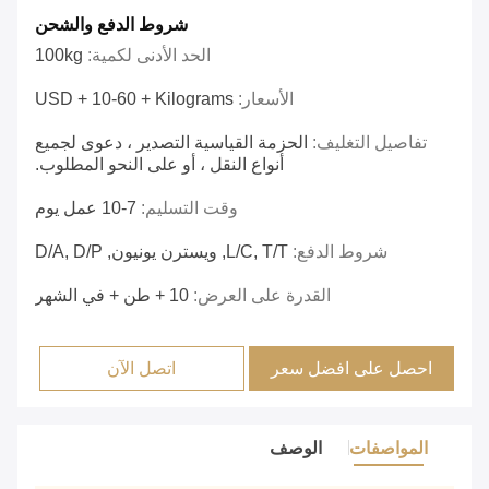
شروط الدفع والشحن
الحد الأدنى لكمية:
100kg
الأسعار:
USD + 10-60 + Kilograms
تفاصيل التغليف:
الحزمة القياسية التصدير ، دعوى لجميع
أنواع النقل ، أو على النحو المطلوب.
وقت التسليم:
7-10 عمل يوم
شروط الدفع:
L/C, T/T, ويسترن يونيون, D/A, D/P
القدرة على العرض:
10 + طن + في الشهر
احصل على افضل سعر
اتصل الآن
المواصفات
الوصف