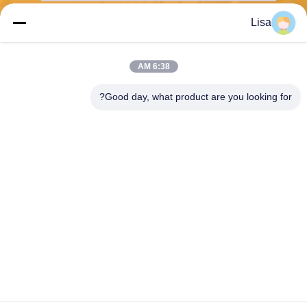
Lisa
يرسل
6:38 AM
Good day, what product are you looking for?
Shanghai Tankii Alloy Material Co.,Ltd
east@tankii.com
86-21-56110178
1900 طريق مودانجيانج، منطقة
باوشان، 201999، شنغهاي، الص
ين
الصين نوعية جيدة سبائك النحاس والنيكل وسبائك المورد. حقوق النشر © 2026