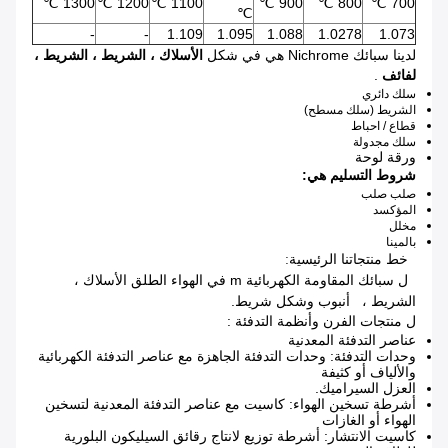
1300 ℃
1200 ℃
1100 ℃
900 ℃
800 ℃
700 ℃
℃
-
-
1.109
1.095
1.088
1.0278
1.073
لدينا سبائك Nichrome هي في شكل
الأسلاك ، الشريط ، الشريط ،
لفائف
.
سلك دائري
الشريط (سلك مسطح)
قطاع / احباط
سلك مجدولة
ورقة لوحة
شروط التسليم هي:
صلب صلب
المؤكسد
مخلل
بالمينا
خط منتجاتنا الرئيسية:
سبائك المقاومة الكهربائية m
في الهواء الطلق الأسلاك
،
ل
الشريط
،
أنبوب وشكل شريط.
:
ل
منتجات الفرن وأنظمة التدفئة
عناصر التدفئة المعدنية
وحدات التدفئة: وحدات التدفئة الجاهزة مع عناصر التدفئة الكهربائية
والألياف أو كثيفة
العزل السيراميك.
أشرطة تسخين الهواء: كاسيت مع عناصر التدفئة المعدنية لتسخين
الهواء أو الغازات
كاسيت الانتشار: أشرطة توزيع لانتاج رقائق السيليكون البلورية