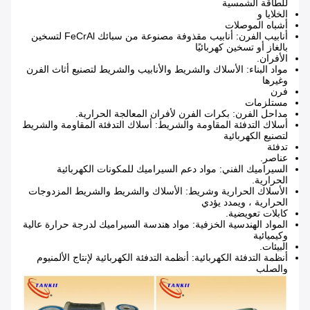
للطاقة الشمسية
الخلايا و
أشباه الموصلات
أنابيب الفرن: أنابيب مقذوفة مصنوعة من سبائك FeCrAl لتسخين
بالغاز أو تسخين كهربائيًا
الأفران.
مواد البناء: الأسلاك والشريط والأنابيب والشريط لتصنيع أثاث الفرن
وغيرها
فرن
مستلزمات
مداحل الفرن: بكرات الفرن لأفران المعالجة الحرارية.
أسلاك التدفئة المقاومة والشريط: أسلاك التدفئة المقاومة والشريط
لتصنيع الكهربائية
تدفئة
عناصر.
السيراميك الفني: مواد دعم السيراميك للمكونات الكهربائية
الحرارية.
الأسلاك الحرارية وشريط: الأسلاك والشريط والشريط المزدوجات
الحرارية ، ويمدد يؤدي
كابلات تعويضية.
المواد الهندسية الخزفية: مواد هندسة السيراميك لدرجة حرارة عالية
وكيميائية
البيئات.
أنظمة التدفئة الكهربائية: أنظمة التدفئة الكهربائية لإنتاج الألمنيوم
والصلب