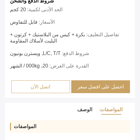
شروط الدفع والشحن
الحد الأدنى لكمية:
20 كجم
الأسعار:
قابل للتفاوض
تفاصيل التغليف:
بكرة + كيس من البلاستيك + كرتون +
البليت لأسلاك المقاومة
شروط الدفع:
L/C, T/T, ويسترن يونيون
القدرة على العرض:
20، 000kg / الشهر
احصل على افضل سعر
اتصل الآن
المواصفات
الوصف
المواصفات