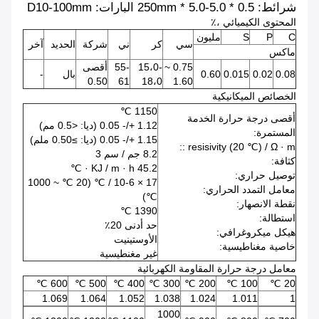
شرائط: 0.5 * 5.0-5.0 * 250mm البارات: D10-100mm
المحتوى الكيميائي ،٪
C
P
S
مليون
سي
كر
ني
شركة
الحديد
آخر
ماكس
0.75 ~
15،0-
55-
أقصى
0.08
0.02
0.015
0.60
بال
-
0.50
61
18،0
1.60
الخصائص الميكانيكية
1150 ℃
أقصى درجة حرارة الخدمة
1.12 +/- 0.05 (ديا: <0.5 مم)
المستمرة:
1.15 +/- 0.05 (ديا: ≥0.50 ملم)
resisivity (20 ℃) ​​/ Ω · m ::
8.2 جم / سم 3
كثافة:
45.2 KJ / m · h · ℃
توصيل حراري:
17 × 10-6 / ℃ (20 ℃ ~ 1000
معامل التمدد الحراري:
℃)
نقطة الانصهار:
1390 ℃
استطالة:
حد أدنى 20٪
هيكل ميكروغرافي:
الأوستينيت
خاصية مغناطيسية:
غير مغنطيسية
معامل درجة حرارة المقاومة الكهربائية
600 ℃
500 ℃
400 ℃
300 ℃
200 ℃
100 ℃
20 ℃
1.069
1.064
1.052
1.038
1.024
1.011
1
1000