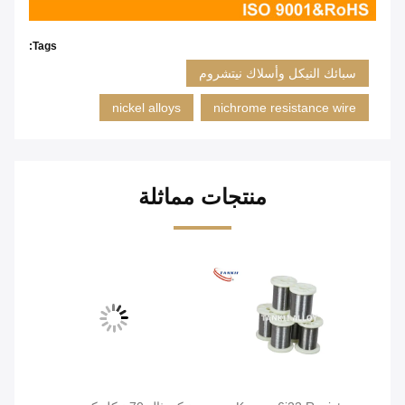
Tags:
سبائك النيكل وأسلاك نيتشروم
nickel alloys
nichrome resistance wire
منتجات مماثلة