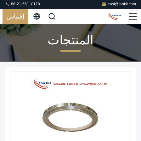
86-21-56110178
east@tankii.com
إقتباس
المنتجات