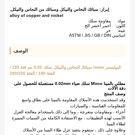
إبراز:
سبائك النحاس والنيكل وسبائك من النحاس والنيكل
,
alloy of copper and nickel
مواد:
مقاومة سلك
اللون:
أحمر أخضر الخ.
عينة:
حر
اساسي:
ASTM / JIS / GB / DIN
الوصف
البوليستر imide سبائك النحاس والنيكل سلك 0.02 مم فئة 155 /
الفئة 180 / الفئة 200/220
مطلي بالمينا Mirco سلك ضياء 0.02mm مستعملة للحصول على
دقة الآلات
وصف المنتج
وقد استخدمت هذه الأسلاك المقاومة بالمينا على نطاق واسع
للمقاومات القياسية ، والسيارات
أجزاء ، ومقاومات متعرجة ، وما إلى ذلك باستخدام معالجة العزل
الأنسب لهذه التطبيقات ، مع الاستفادة الكاملة من السمات المميزة
لطلاء المينا.
وعلاوة على ذلك ، سنقوم بتنفيذ عزل طلاء المينا من الأسلاك