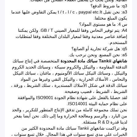
q3: ما شروط الدفع؟
a3: نحن نقبل t / t ، l / c ، paypal etc.It يمكن التفاوض عليها عندما
يكون المبلغ مختلفا.
س 4: ما هو مستوى المواد؟
A4: يتم توفير النحاس وفقا للمعيار الصيني GB / T. ولكن يمكننا
إضافة عناصر معدنية وفقا لمعيار البلدان المختلفة وفقا لمتطلبات
المستخدم.
q5: هل شركة تجارية أو الصانع؟
a5: نحن المصنع. ونحن نرحب بك.
شانغهاي Tankii سبائك مادة المحدودة
المتخصصة في إنتاج سبائك
التدفئة المقاومة ، والنيكل والكروم سبيكة ، وسبائك الحديد الكروم
والنيكل ، وسبائك النيكل سبائك الألومنيوم ، ماغنان ، سبائك النيكل
والنحاس ، الأسلاك الحرارية ، والنيكل النقي وغيرها من المواد
سبائك الدقة في شكل الأسلاك المستديرة ، سلك الشريط ، ورقة ،
الشريط ، الشريط ، قضيب وصفيحة.
لقد حصلنا بالفعل على شهادة نظام الجودة ISO9001 والموافقة
على نظام حماية البيئة ISO14001.
نحن نملك مجموعة كاملة من تدفق الإنتاج المتطور للتكرير ، والحد
من البارد ، والرسم ومعالجة الحرارة وما إلى ذلك. نحن أيضا بفخر
لدينا قدرة R & D مستقلة.
وقد تراكمت شانغهاي Tankii سبائك مادة المحدودة الكثير من
الخبرات على مدى تسع سنوات في هذا المجال.
خلال تسع سنوات ،