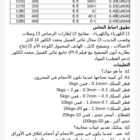
1150
300
8.9
<160
0.30
CuNi23
1170
350
8.9
<100
0.35
CuNi30
1180
350
8.9
-0
0.40
CuNi34
1280
400
8.9
± 40
0.48
CuNi40
1280
400
8.9
<-6
0.49
CuNi44
تطبيق احباط النحاس
1) الكهرباء والكهرباء ، مفاتيح 2) إطارات الرصاص 3) وصلات
وقصب التذبذب 3) مجال ثنائي الفينيل متعدد الكلور 4) كابل
الاتصالات ، وتصفيح كابل ، الهاتف المحمول اللوحة الأم 5) إنتاج
بطارية أيون التصفيح مع فيلم PI 6) جامع ثنائي الفينيل متعدد الكلور
(دعم القطب) المواد
التعليمات
q1: ما هو موك؟
A1: أي كمية تحتاجها عندما تكون الأحجام في المخزون.
قطر السلك <0.1mm ، فمن 1kgs
قطر السلك 0.1 ~ 0.3mm ، هو 2 ~ 3kgs
قطر السلك 0.3 ~ 0.7mm ، فمن 5kgs
قطر السلك 0.7-1.2mm ، فمن 10kgs
قطر السلك> 1.2mm ، هو 20-25kgs
للقطاع ، أصغر حجم ، فمن 10-20kgs
حجم أكبر ، هو 50-100kgs
q2: يمكنك تقديم عينات مجانية؟
a2: نعم ، عندما يكون في نفس الأحجام أو أحجام إغلاق في الأوراق
المالية. ولكن يجب أن يتحمل العملاء الشحن من العينات.