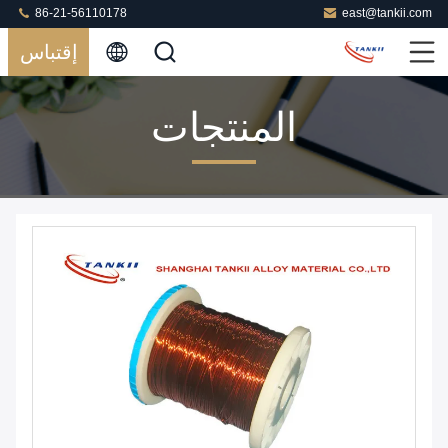
86-21-56110178
east@tankii.com
إقتباس
المنتجات