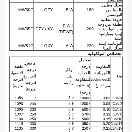
البوليستر
سلك مطلي
بالمينا من
180
EIW
QZY
MW30C
البوليستر
خيوط مطلية
بطبقة مزدوجة
EIWH
من البوليستر-
200
QZY / XY
MW35C
(DFWF)
إيميد وبولياميد-
إيميد
البولياميد إيميد
MW81C
QXY
AIW
220
سلك بالمينا
الخصائص الميكانيكية
معامل
ماكس.
المقاومة
درجة
نقطة
أوكار
درجة
الكهربائية
الحرارة
الانصهار
نوع
إيتي
الحرارة
(20degreeΩ
للمقاومة
(درجة
ز / مم ²
(درجة
مم ² / م)
(10 ^ 6 /
مئوية)
مئوية)
درجة)
1085
/
8.9
<1000
0.03
CuNi1
1090
8.9
<1200
0.05
CuNi2
200
1095
220
8.9
<600
0.10
CuNi6
1097
250
8.9
<570
0.12
CuNi8
1100
250
8.9
<500
0.15
CuNi10
1115
300
8.9
<380
0.20
CuNi14
1135
300
8.9
<250
0.25
CuNi19