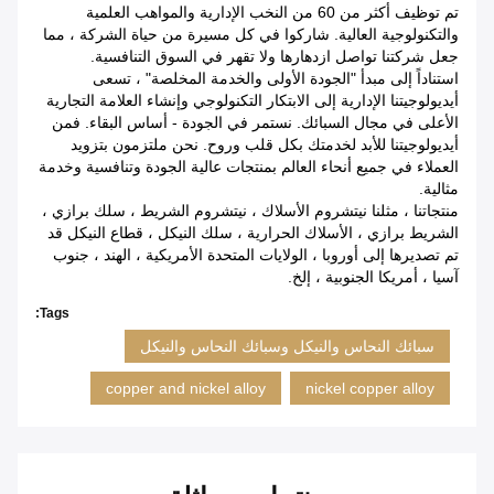
تم توظيف أكثر من 60 من النخب الإدارية والمواهب العلمية
والتكنولوجية العالية. شاركوا في كل مسيرة من حياة الشركة ، مما
جعل شركتنا تواصل ازدهارها ولا تقهر في السوق التنافسية.
استناداً إلى مبدأ "الجودة الأولى والخدمة المخلصة" ، تسعى
أيديولوجيتنا الإدارية إلى الابتكار التكنولوجي وإنشاء العلامة التجارية
الأعلى في مجال السبائك.
نستمر في الجودة - أساس البقاء.
فمن
أيديولوجيتنا للأبد لخدمتك بكل قلب وروح.
نحن ملتزمون بتزويد
العملاء في جميع أنحاء العالم بمنتجات عالية الجودة وتنافسية وخدمة
مثالية.
منتجاتنا ، مثلنا نيتشروم الأسلاك ، نيتشروم الشريط ، سلك برازي ،
الشريط برازي ، الأسلاك الحرارية ، سلك النيكل ، قطاع النيكل قد
تم تصديرها إلى أوروبا ، الولايات المتحدة الأمريكية ، الهند ، جنوب
آسيا ، أمريكا الجنوبية ، إلخ.
Tags:
سبائك النحاس والنيكل وسبائك النحاس والنيكل
copper and nickel alloy
nickel copper alloy