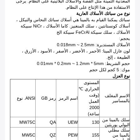
المعدنية الثمينة مثل الفضة والأسلاك البلاتينية على النظام.
يرجى
الاستفادة من هذا الإنتاج على النظام.
نوع من سبائك الأسلاك العارية
سبائك يمكننا القيام به بالمينا هي أسلاك سبائك النحاس والنيكل ،
أسلاك كونستانتين ، سلك المنغنيز.
كاما الأسلاك ، NiCr سبيكة
الأسلاك ، سلك سبيكة FeCrAl سبيكة الخ
بحجم:
الأسلاك المستديرة: 0.018mm ~ 2.5mm
لون عازل المينا: الأحمر ، الأخضر ، الأصفر ، الأسود ، الأزرق ،
الطبيعة ، إلخ.
حجم الشريط: 0.01mm * 0.2mm ~ 1.2mm * 5mm
موك: 5 كجم لكل حجم
نوع العزل
المستوى
الحراري ℃
(وقت
الاسم المغلف
اسم الرمز
رمز GB
ANSI.
نوع
بالمسامير
العمل
2000
ساعة)
سلك بالمينا من
MW75C
QA
UEW
130
البولي يوريثين
سلك مطلي
بالمينا من
155
PEW
QZ
MW5C