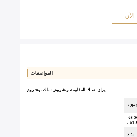
الآن
المواصفات
إبراز:
سلك المقاومة نيتشروم
,
سلك نيتشروم
Ni60
/ 61
8.1g