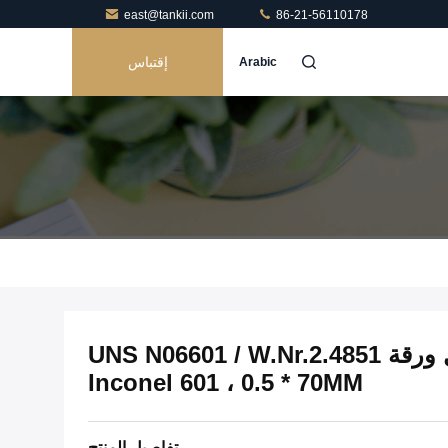
east@tankii.com
86-21-56110178
إقتباس
Arabic
Ni60Cr23 مادة سبائك النيكل ورقة UNS N06601 / W.Nr.2.4851
Inconel 601 ، 0.5 * 70MM
تفاصيل المنتج