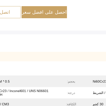
احصل على افضل سعر
اتصل 
Ni60Cr2
بحجم:
0.5 * 70MM
Cr23 / Inconel601 / UNS N06601
/ الشريط
درجة:
0H
30 كجم
الكثافة:
 / CM3