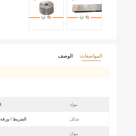
المواصفات
الوصف
مواد:
3
شكل:
الشريط / ورقة 
موك: