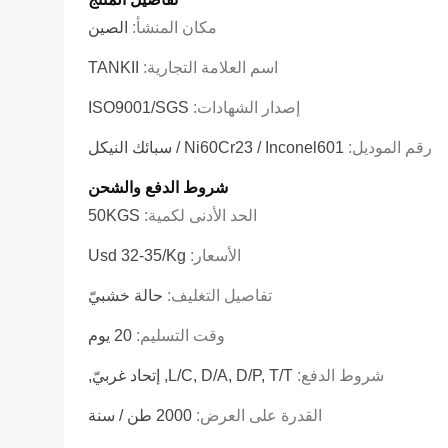
مكان المنشأ:
الصين
اسم العلامة التجارية:
TANKII
إصدار الشهادات:
ISO9001/SGS
رقم الموديل:
Ni60Cr23 / Inconel601 / سبائك النيكل
شروط الدفع والشحن
الحد الأدنى لكمية:
50KGS
الأسعار:
Usd 32-35/kg
تفاصيل التغليف:
حالة خشبيّ
وقت التسليم:
20 يوم
شروط الدفع:
L/C, D/A, D/P, T/T, إتحاد غربيّ,
القدرة على العرض:
2000 طن / سنة