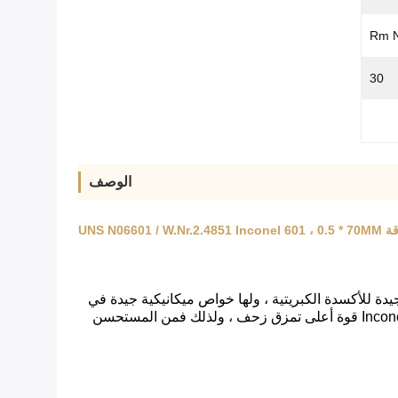
30
الوصف
جيدة للأكسدة الكبريتية ، ولها خواص ميكانيكية جيدة في
الغرفة وارتفاع درجة الحرارة كمقاومة جيدة لأداء تكسير الإجهاد بسبب التحكم في محتوى الكربون والحبوب حجم ، وكان Inconel 601 قوة أعلى تمزق زحف ، ولذلك فمن المستحسن