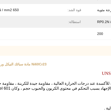
قوة الشد:
650 Rm N / mm2
استطالة:
200
Ni60Cr23 مادة سبائك النيكل ورقة UNS N06601 / W.Nr.2.4851 Inconel 601 ، 0.5 * 70MM
زة للأكسدة عند درجات الحرارة العالية ، مقاومة جيدة للكربنة ، مقاومة 
ية
.