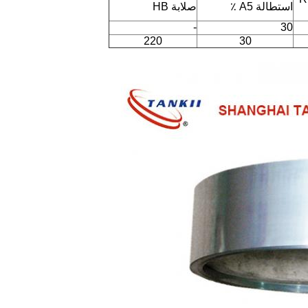
استطالة A5 ٪
صلابة HB
-
30
220
30