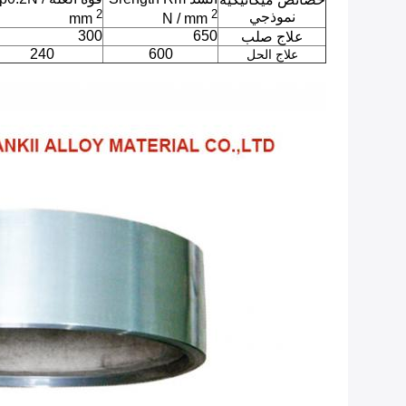
2
2
نموذجي
mm
N / mm
300
650
علاج صلب
240
600
علاج الحل