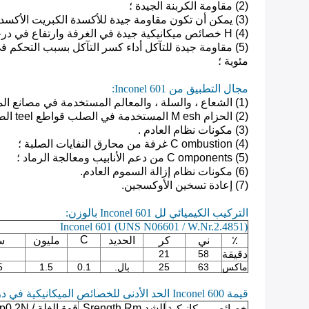
(2)
مقاومة الكربنة الجيدة
؛
(3)
يمكن أن تكون مقاومة جيدة للأكسدة الكبريت الأكسد
(4) H
خصائص ميكانيكية جيدة في الغرفة وارتفاع في درج
(5)
مئوية
؛
مجال التطبيق من Inconel 601:
(1)
الشعاع ، والسلة ، والمعالم المستخدمة في مصانع الم
(2)
الحزام
esh المستخدمة في
M
الصلب قواطع teel الصلب وأنبوب مشع ، الموقد الغازي عالية السرعة وفرن
(3) مكونات نظام العادم
.
(4) C
ombustion غرفة من محارق النفايات الصلبة ؛
(5) C
omponents من دعم الأنابيب ومعالجة الرماد
؛
(6)
مكونات نظام إزالة السموم العادم.
(7) إعادة تسخين الأوكسجين.
التركيب الكيميائي لل Inconel 601 بالوزن:
Inconel 601 (UNS N06601 / W.Nr.2.4851)
C
٪
ني
كر
الحديد
مليون
س
دقيقة
58
21
ماكس
63
25
بال.
0.1
1.5
5
قيمة Inconel 600 الحد الأدنى للخصائص الميكانيكية في درجة الحرارة العادية:
الشد Srength Rm
قوة الغلة p0.2N
خصائص ميكانيكية