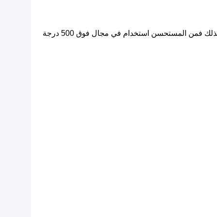
مقاومة جيدة للتآكل أداء كسر التآكل بسبب التحكم في محتوى الكربون وحجم الحبوب ، 601 لديه قوة عالية تمزق زحف ، ولذلك فمن المستحسن استخدام في مجال فوق 500 درجة