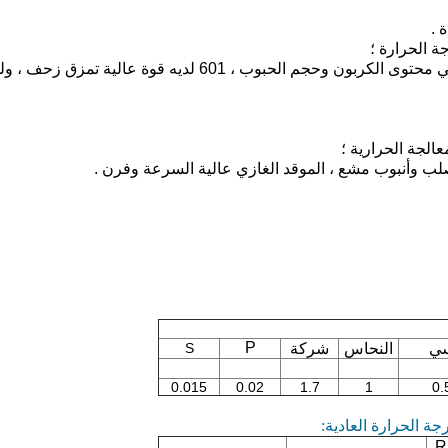
ة
.
ة الحرارة
؛
عالجة الحرارية
؛
.
P
ي
النحاس
شركة
S
0.015
0.02
1.7
1
0.
R /