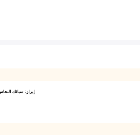
إبراز:
سبائك النحاس