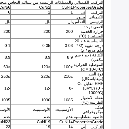
التركيب الكيميائي والممتلكات الرئيسية من سبائك النحاس منخ
CuNi6
CuNi2
CuNi1
PropertiesGrade
ني
1
2
6
التركيب
الكيميائي
مليون
_
_
_
الرئيسي
النحاس
بال
بال
بال
أقصى درجة
حرارة الخدمة
200
200
200
المستمرة (ºC)
الحساسية عند 20
درجة مئوية (Ω *
0.03
0.05
0.1
ملم مربع / م)
الكثافة (جم / سم
8.9
8.9
8.9
مكعب)
الموصلية الحرارية
<60
<120
<100
(α × 10-6ºC)
قوة الشد
≥250
≥220
≥210
(ميغاباسكال)
EMF مقابل Cu
-12
-12
-8
(μVºC) (0 ~
1000ºC)
نقطة الانصهار
1095
1090
1085
التقريبية (ºC)
هيكل
الأوستينيت
الأوستينيت
الأوست
ميكروغرافي
خاصية مغناطيسية
عدم
عدم
عدم
uNi23
CuNi19
CuNi14
PropertiesGrade
ني
14
19
23
التركيب