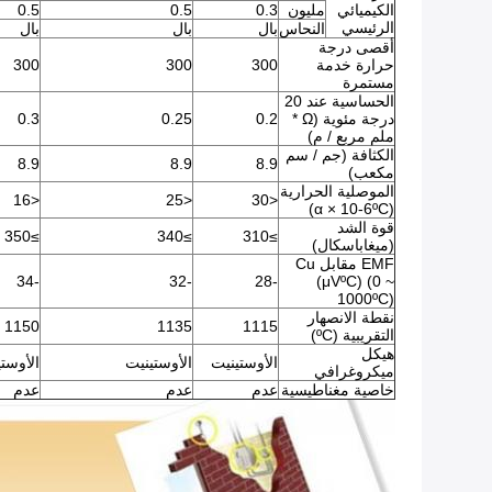
الكيميائي
مليون
0.3
0.5
0.5
الرئيسي
النحاس
بال
بال
بال
أقصى درجة
حرارة خدمة
300
300
300
مستمرة
الحساسية عند 20
درجة مئوية (Ω *
0.2
0.25
0.3
ملم مربع / م)
الكثافة (جم / سم
8.9
8.9
8.9
مكعب)
الموصلية الحرارية
<16
<25
<30
(α × 10-6ºC)
قوة الشد
≥350
≥340
≥310
(ميغاباسكال)
EMF مقابل Cu
-34
-32
-28
(μVºC) (0 ~
1000ºC)
نقطة الانصهار
1150
1135
1115
التقريبية (ºC)
هيكل
الأوستينيت
الأوستينيت
الأوست
ميكروغرافي
خاصية مغناطيسية
عدم
عدم
عدم