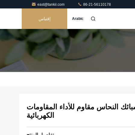
east@tankii.com
86-21-56110178
إقتباس
Arabic
بائك النحاس مقاوم للأداء المقاومات
الكهربائية
تفاصيل المنتج