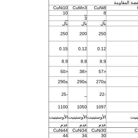
فضة المقاومة
CuNi10
CuMn3
CuNi8
10
_
8
_
3
_
بال
بال
بال
250
200
250
0.15
0.12
0.12
8.9
8.8
8.9
<50
<38
<57
≥290
≥290
≥270
-25
_
-22
1100
1050
1097
ينيت
الأوستينيت
الأوستينيت
الأوستينيت
عدم
عدم
عدم
CuNi44
CuNi34
CuNi30
C
44
34
30