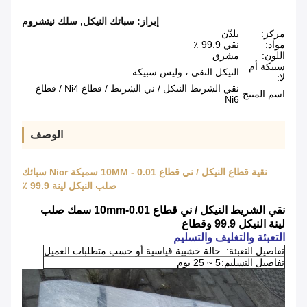
إبراز:
سبائك النيكل
,
سلك نيتشروم
مركز:
يلدّن
مواد:
نقي 99.9 ٪
اللون:
مشرق
سبيكة أم
النيكل النقي ، وليس سبيكة
لا:
نقي الشريط النيكل / ني الشريط / قطاع Ni4 / قطاع
اسم المنتج:
Ni6
الوصف
نقية قطاع النيكل / ني قطاع 0.01 - 10MM سميكة Nicr سبائك
صلب النيكل لينة 99.9 ٪
نقي الشريط النيكل / ني قطاع 0.01-10mm سمك صلب
لينة النيكل 99.9 وقطاع
التعبئة والتغليف والتسليم
تفاصيل التعبئة:
حالة خشبية قياسية أو حسب متطلبات العميل
تفاصيل التسليم:
5 ~ 25 يوم