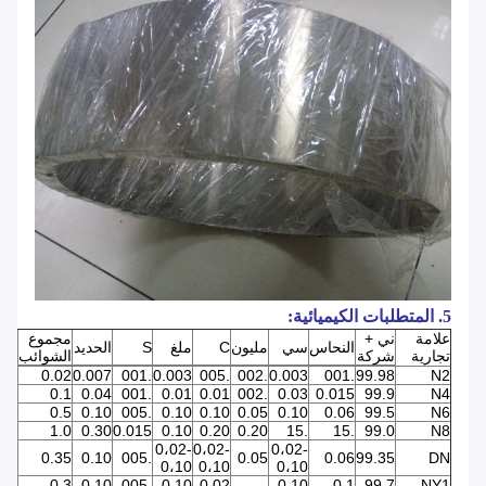
5. المتطلبات الكيميائية:
علامة
ني +
مجموع
النحاس
سي
مليون
C
ملغ
S
الحديد
تجارية
شركة
الشوائب
0.02
0.007
.001
0.003
.005
.002
0.003
.001
99.98
N2
0.1
0.04
.001
0.01
0.01
.002
0.03
0.015
99.9
N4
0.5
0.10
.005
0.10
0.10
0.05
0.10
0.06
99.5
N6
1.0
0.30
0.015
0.10
0.20
0.20
.15
.15
99.0
N8
0،02-
0،02-
0،02-
0.35
0.10
.005
0.05
0.06
99.35
DN
0،10
0،10
0،10
0.3
0.10
.005
0.10
0.02
-
0.10
0.1
99.7
NY1