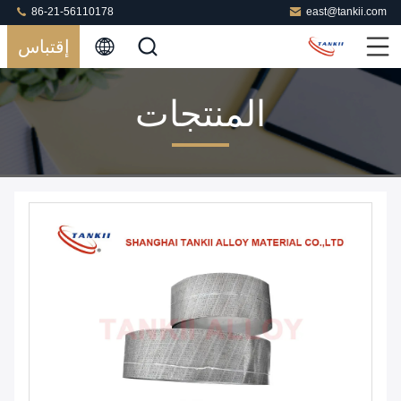
86-21-56110178
east@tankii.com
إقتباس
المنتجات