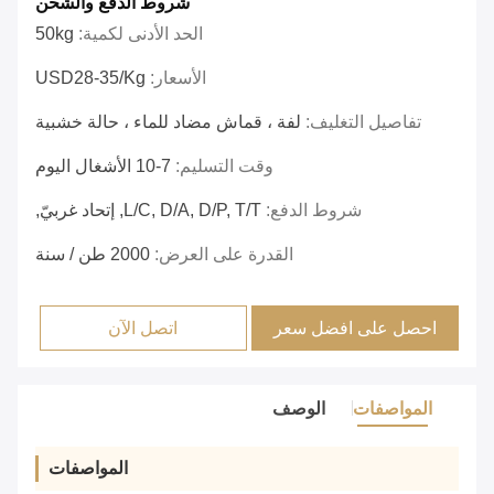
شروط الدفع والشحن
الحد الأدنى لكمية:
50kg
الأسعار:
USD28-35/kg
تفاصيل التغليف:
لفة ، قماش مضاد للماء ، حالة خشبية
وقت التسليم:
7-10 الأشغال اليوم
شروط الدفع:
L/C, D/A, D/P, T/T, إتحاد غربيّ,
القدرة على العرض:
2000 طن / سنة
احصل على افضل سعر
اتصل الآن
المواصفات
الوصف
المواصفات