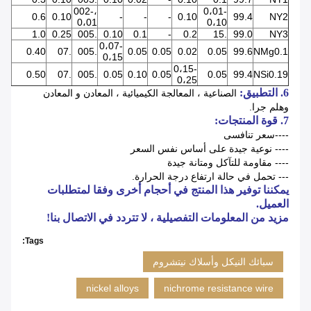
،002-
0،01-
0.6
0.10
-
-
-
0.10
99.4
NY2
0،01
0،10
1.0
0.25
.005
0.10
0.1
-
0.2
.15
99.0
NY3
0،07-
0.40
.07
.005
0.05
0.05
0.02
0.05
99.6
NMg0.1
0،15
0،15-
0.50
.07
.005
0.05
0.10
0.05
0.05
99.4
NSi0.19
0،25
6. التطبيق:
الصناعية ، المعالجة الكيميائية ، المعادن و المعادن
وهلم جرا.
7. قوة المنتجات:
----سعر تنافسى
---- نوعية جيدة على أساس نفس السعر
---- مقاومة للتآكل ومتانة جيدة
--- تحمل في حالة ارتفاع درجة الحرارة.
يمكننا توفير هذا المنتج في أحجام أخرى وفقا لمتطلبات
العميل.
مزيد من المعلومات التفصيلية ، لا تتردد في الاتصال بنا!
Tags:
سبائك النيكل وأسلاك نيتشروم
nickel alloys
nichrome resistance wire