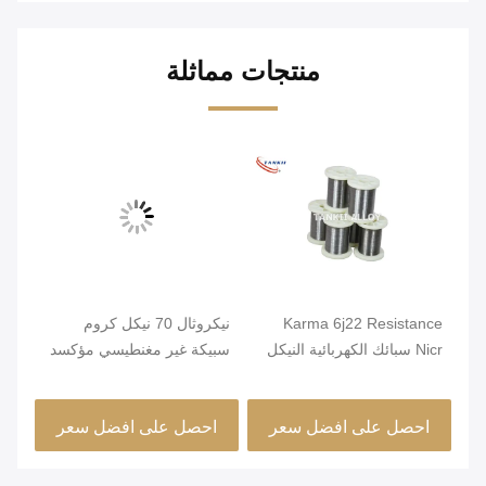
منتجات مماثلة
Karma 6j22 Resistance
نيكروثال 70 نيكل كروم
صلب
Nicr سبائك الكهربائية النيكل
سبيكة غير مغنطيسي مؤكسد
قطر
كروم الأسلاك
صلب
احصل على افضل سعر
احصل على افضل سعر
ا