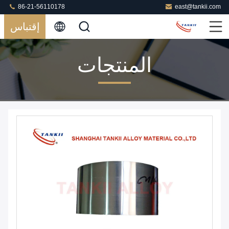
86-21-56110178
east@tankii.com
إقتباس
المنتجات