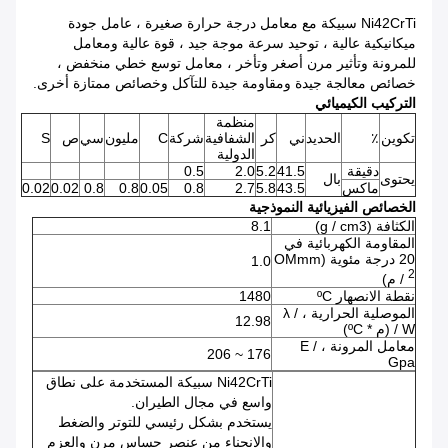
Ni42CrTi سبيكة مع معامل درجة حرارة صغيرة ، عامل جودة
ميكانيكية عالية ، توحيد سرعة موجة جيد ، قوة عالية ومعامل
للمرونة وتأثير مرن أصغر وتأخر ، معامل توسع خطي منخفض ،
خصائص معالجة جيدة ومقاومة جيدة للتآكل وخصائص ممتازة أخرى.
التركيب الكيميائي
منظمة
تكوين
٪
الحديد
ني
كر
الشفافية
شركة
C
مليون
سي
ص
S
الدولية
دقيقة
41.5
5.2
2.0
0.5
يحتوى
بال
ماكس
43.5
5.8
2.7
0.8
0.05
0.8
0.8
0.02
0.02
الخصائص الفيزيائية النموذجية
الكثافة (g / cm3)
8.1
المقاومة الكهربائية في
20 درجة مئوية (OMmm
1.0
2
/ م)
نقطة الانصهار ºC
1480
الموصلية الحرارية ، λ /
12.98
W / (م * ºC)
معامل المرونة ، E /
176 ~ 206
Gpa
Ni42CrTi سبيكة المستخدمة على نطاق
واسع في مجال الطيران.
يستخدم بشكل رئيسي للتوتر والضغط
والانحناء من عنصر حساس مرن والعزم