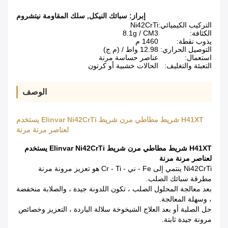
إبراز:
سبائك النيكل
,
سلك المقاومة نيتشروم
التركيب الكيميائي:
Ni42CrTi
الكثافة:
8.1g / CM3
يذوب نقطة:
1460 م
التوصيل الحراري:
12.98 واط / (م ج)
استعمال:
عناصر حساسة مرنة
التعبئة والتغليف:
الحالات خشبية أو كرتون
الوصف
H41XT شريط مطاطي مرن شريط Elinvar Ni42CrTi يستخدم
لعناصر مرنة مرنة
H41XT شريط مطاطي مرن شريط Elinvar Ni42CrTi يستخدم
لعناصر مرنة مرنة
Ni42CrTi ينتمي إلى Fe - ني - Cr - Ti هو تعزيز مرونة مرنة
مطرقة سبائك الصلب.
بعد معالجة المحلول الصلب ، تكون اللدونة جيدة ، والصلابة منخفضة
، وسهلة المعالجة.
حل الصلبة أو بعد العلاج الشيخوخة سلالة الباردة ، التعزيز وخصائص
مرونة جيدة ثابتة.