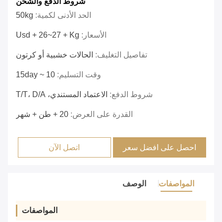
شروط الدفع والشحن
الحد الأدنى لكمية:
50kg
الأسعار:
Usd + 26~27 + Kg
تفاصيل التغليف:
الحالات خشبية أو كرتون
وقت التسليم:
10 ~ 15day
شروط الدفع:
الاعتماد المستندي، T/T، D/A
القدرة على العرض:
20 + طن + شهر
احصل على افضل سعر
اتصل الآن
المواصفات
الوصف
المواصفات