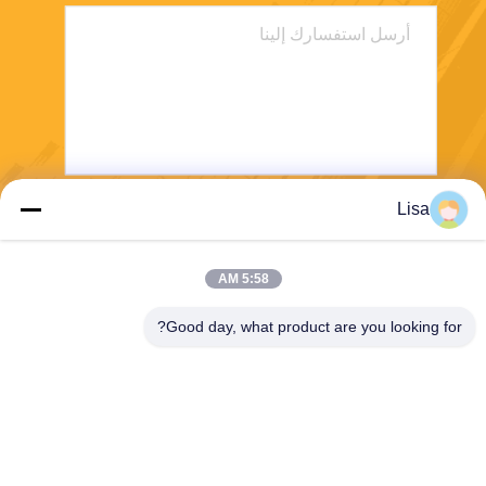
Lisa
يرسل
5:58 AM
Good day, what product are you looking for?
Shanghai Tankii Alloy Material Co.,Ltd
east@tankii.com
86-21-56110178