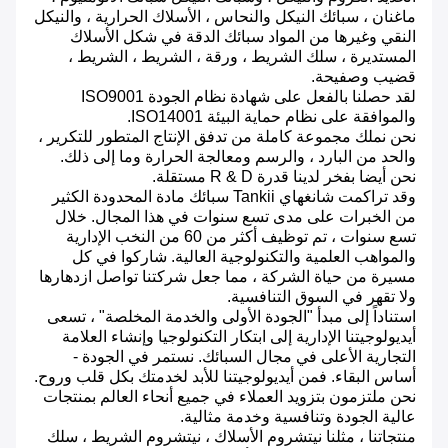
ماغنان ، سبائك النيكل والنحاس ، الأسلاك الحرارية ، والنيكل
النقي وغيرها من المواد سبائك الدقة في شكل الأسلاك
المستديرة ، سلك الشريط ، ورقة ، الشريط ، الشريط ،
قضيب وصفيحة.
لقد حصلنا بالفعل على شهادة نظام الجودة ISO9001
والموافقة على نظام حماية البيئة ISO14001.
نحن نملك مجموعة كاملة من تدفق الإنتاج المتطور للتكرير ،
والحد من البارد ، والرسم ومعالجة الحرارة وما إلى ذلك.
نحن أيضا بفخر لدينا قدرة R & D مستقلة.
وقد تراكمت شانغهاي Tankii سبائك مادة المحدودة الكثير
من الخبرات على مدى تسع سنوات في هذا المجال.
خلال
تسع سنوات ، تم توظيف أكثر من 60 من النخب الإدارية
والمواهب العلمية والتكنولوجية العالية. شاركوا في كل
مسيرة من حياة الشركة ، مما جعل شركتنا تواصل ازدهارها
ولا تقهر في السوق التنافسية.
استناداً إلى مبدأ "الجودة الأولى والخدمة المخلصة" ، تسعى
أيديولوجيتنا الإدارية إلى ابتكار التكنولوجيا وإنشاء العلامة
التجارية الأعلى في مجال السبائك.
نستمر في الجودة -
أساس البقاء.
فمن أيديولوجيتنا للأبد لخدمتك بكل قلب وروح.
نحن ملتزمون بتزويد العملاء في جميع أنحاء العالم بمنتجات
عالية الجودة وتنافسية وخدمة مثالية.
منتجاتنا ، مثلنا نيتشروم الأسلاك ، نيتشروم الشريط ، سلك