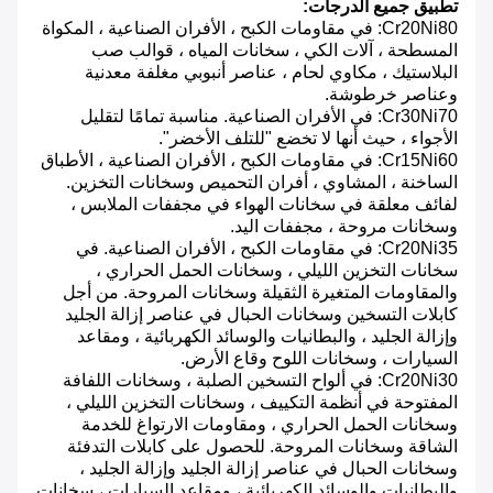
تطبيق جميع الدرجات:
Cr20Ni80: في مقاومات الكبح ، الأفران الصناعية ، المكواة
المسطحة ، آلات الكي ، سخانات المياه ، قوالب صب
البلاستيك ، مكاوي لحام ، عناصر أنبوبي مغلفة معدنية
وعناصر خرطوشة.
Cr30Ni70: في الأفران الصناعية.
مناسبة تمامًا لتقليل
الأجواء ، حيث أنها لا تخضع "للتلف الأخضر".
Cr15Ni60: في مقاومات الكبح ، الأفران الصناعية ، الأطباق
الساخنة ، المشاوي ، أفران التحميص وسخانات التخزين.
لفائف معلقة في سخانات الهواء في مجففات الملابس ،
وسخانات مروحة ، مجففات اليد.
Cr20Ni35: في مقاومات الكبح ، الأفران الصناعية. في
سخانات التخزين الليلي ، وسخانات الحمل الحراري ،
والمقاومات المتغيرة الثقيلة وسخانات المروحة.
من أجل
كابلات التسخين وسخانات الحبال في عناصر إزالة الجليد
وإزالة الجليد ، والبطانيات والوسائد الكهربائية ، ومقاعد
السيارات ، وسخانات اللوح وقاع الأرض.
Cr20Ni30: في ألواح التسخين الصلبة ، وسخانات اللفافة
المفتوحة في أنظمة التكييف ، وسخانات التخزين الليلي ،
وسخانات الحمل الحراري ، ومقاومات الارتواغ للخدمة
الشاقة وسخانات المروحة. للحصول على كابلات التدفئة
وسخانات الحبال في عناصر إزالة الجليد وإزالة الجليد ،
والبطانيات والوسائد الكهربائية ، ومقاعد السيارات ، سخانات