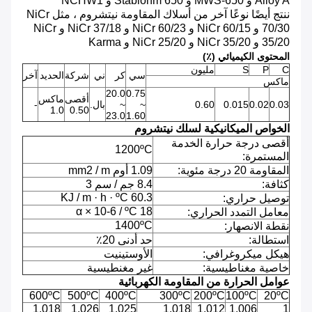
Alloy A و MWS-650 و Stablohm 650 و NCHW1
ننتج أيضًا نوعًا آخر من أسلاك المقاومة نيتشروم ، مثل NiCr
70/30 و NiCr 60/15 و NiCr 60/23 و NiCr 37/18 و NiCr
35/20 و NiCr 35/20 و NiCr 25/20 و Karma
المحتوى الكيميائي (٪)
C
P
S
مليون
سي
كر
ني
شركة
الحديد
آخر
ماكس
20.0
0.75
أقصى
ماكس
0.03
0.02
0.015
0.60
~
~
بال.
-
1.0
0.50
23.0
1.60
الخواص الميكانيكية لسلك نيتشروم
أقصى درجة حرارة الخدمة
1200ºC
المستمرة:
المقاومة 20 درجة مئوية:
1.09 أوم mm2 / m
كثافة:
8.4 جم / سم 3
60.3 KJ / m · h · ºC
توصيل حراري:
18 α × 10-6 / ºC
معامل التمدد الحراري:
1400ºC
نقطة الانصهار:
استطالة:
حد أدنى 20٪
هيكل ميكروغرافي:
الأوستينيت
خاصية مغناطيسية:
غير مغنطيسية
عوامل الحرارة من المقاومة الكهربائية
600ºC
500ºC
400ºC
300ºC
200ºC
100ºC
20ºC
1.018
1.026
1.025
1.018
1.012
1.006
1