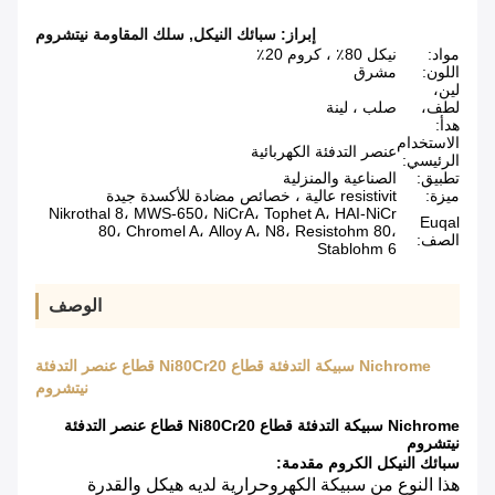
إبراز:
سبائك النيكل
,
سلك المقاومة نيتشروم
مواد:
نيكل 80٪ ، كروم 20٪
اللون:
مشرق
لين،
لطف،
صلب ، لينة
هدأ:
الاستخدام
عنصر التدفئة الكهربائية
الرئيسي:
تطبيق:
الصناعية والمنزلية
ميزة:
resistivit عالية ، خصائص مضادة للأكسدة جيدة
Nikrothal 8، MWS-650، NiCrA، Tophet A، HAI-NiCr
Euqal
80، Chromel A، Alloy A، N8، Resistohm 80،
الصف:
Stablohm 6
الوصف
Nichrome سبيكة التدفئة قطاع Ni80Cr20 قطاع عنصر التدفئة
نيتشروم
Nichrome سبيكة التدفئة قطاع Ni80Cr20 قطاع عنصر التدفئة
نيتشروم
سبائك النيكل الكروم مقدمة:
هذا النوع من سبيكة الكهروحرارية لديه هيكل والقدرة