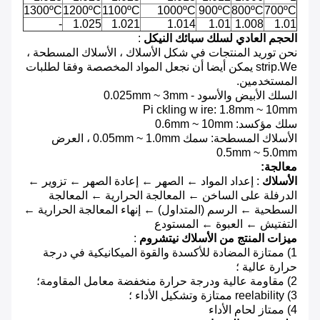
1300ºC
1200ºC
1100ºC
1000ºC
900ºC
800ºC
700ºC
-
1.025
1.021
1.014
1.01
1.008
1.01
الحجم العادي لسلك سبائك النيكل
:
نحن توريد المنتجات في شكل الأسلاك ، الأسلاك المسطحة ،
strip.We يمكن أيضا أن نجعل المواد المخصصة وفقا لطلبات
المستخدمين.
السلك الأبيض والأسود - 0.025mm ~ 3mm
Pi
ckling w
ire: 1.8mm ~ 10mm
سلك مؤكسد: 0.6mm ~ 10mm
الأسلاك المسطحة: سمك 0.05mm ~ 1.0mm ، العرض
0.5mm ~ 5.0mm
معالجة:
الأسلاك
: إعداد المواد ← الصهر ← إعادة الصهر ← تزوير ←
الدرفلة على الساخن ← المعالجة الحرارية ← المعالجة
السطحية ← الرسم (المتداول) ← إنهاء المعالجة الحرارية ←
التفتيش ← العبوة ← المستودع
ميزات المنتج من الأسلاك نيتشروم
:
1) ممتازة المضادة للأكسدة والقوة الميكانيكية في درجة
حرارة عالية ؛
2) مقاومة عالية ودرجة حرارة منخفضة معامل المقاومة؛
3) reelability ممتازة وتشكيل الأداء ؛
4) ممتاز لحام الأداء