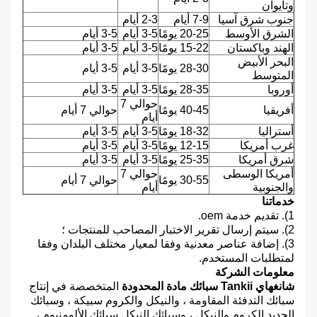
وتايوان
جنوب شرق آسيا
7-9 أيام
2-3 أيام
الشرق الأوسط
20-25 يومًا
3-5 أيام
3-5 أيام
الهند وباكستان
15-22 يومًا
3-5 أيام
3-5 أيام
البحر الأبيض
28-30 يومًا
3-5 أيام
3-5 أيام
المتوسط
أوروبا
28-35 يومًا
3-5 أيام
3-5 أيام
حوالي 7
أفريقيا
40-45 يومًا
حوالي 7 أيام
أيام
أستراليا
18-32 يومًا
3-5 أيام
3-5 أيام
غرب أمريكا
12-15 يومًا
3-5 أيام
3-5 أيام
شرق أمريكا
25-35 يومًا
3-5 أيام
3-5 أيام
أمريكا الوسطى
حوالي 7
30-55 يومًا
حوالي 7 أيام
والجنوبية
أيام
خدماتنا
1). تقديم خدمة oem.
2). سيتم إرسال تقرير الاختبار المصاحب للمنتجات ؛
3). إضافة عناصر معدنية وفقا لمعيار مختلف البلدان وفقا
لمتطلبات المستخدم.
معلومات الشركة
شانغهاي Tankii سبائك مادة المحدودة
المتخصصة في إنتاج
سبائك التدفئة المقاومة ، والنيكل والكروم سبيكة ، وسبائك
الحديد الكروم والنيكل ، وسبائك النيكل سبائك الألومنيوم ،