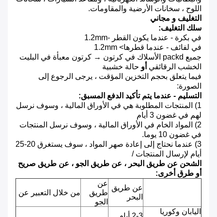
اللوح ، سخانات الأرضية والمقاومات.
التغليف و مجاني
سلك التغليف:
في بكرة - عندما يكون القطر -1.2mm
في لفائف - عندما قطرها> 1.2mm
جميع packd الأسلاك في كرتون → كرتون معبأة في البليت
الخشب الرقائقي
أو
حالة خشبية
فيما يتعلق بحجم التخزين المؤقت ، يرجى الرجوع إلى
الصورة:
التسليم - عندما يتم تأكيد الدفع المسبق:
1) المنتجات المطلوبة هي في الأوراق المالية ، وسوف نرسل
لهم في غضون 3 أيام
2) المواد الخام في الأوراق المالية ، وسوف نرسل المنتجات
في غضون 10 يوما.
3) عندما نحتاج إلى إعادة صهر المواد ، سوف يستغرق 20-25
أيام لإرسال المنتجات /
الشحن عن طريق البحر ، عن طريق الجو ، عن طريق صريح
أو طرق أخرى:
عن
عن طريق
طريق
من خلال التعبير عن
البحر
الجو
اليابان وكوريا
2-3 أيام