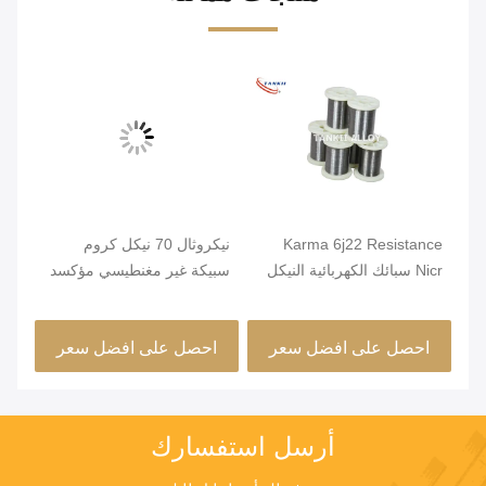
Karma 6j22 Resistance
نيكروثال 70 نيكل كروم
صلب
Nicr سبائك الكهربائية النيكل
سبيكة غير مغنطيسي مؤكسد
قطر
كروم الأسلاك
صلب
احصل على افضل سعر
احصل على افضل سعر
ا
أرسل استفسارك