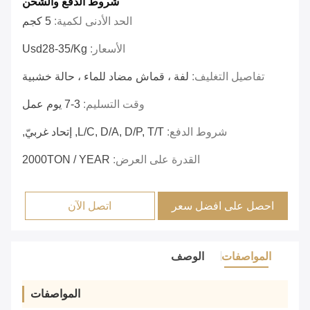
شروط الدفع والشحن
الحد الأدنى لكمية:
5 كجم
الأسعار:
Usd28-35/kg
تفاصيل التغليف:
لفة ، قماش مضاد للماء ، حالة خشبية
وقت التسليم:
3-7 يوم عمل
شروط الدفع:
L/C, D/A, D/P, T/T, إتحاد غربيّ,
القدرة على العرض:
2000TON / YEAR
احصل على افضل سعر
اتصل الآن
المواصفات
الوصف
المواصفات