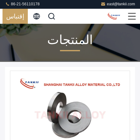
86-21-56110178
east@tankii.com
إقتباس
المنتجات