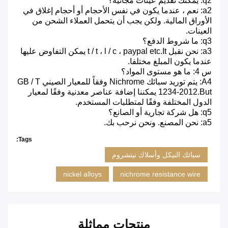
q2: يمكنك تقديم عينات مجانية؟
a2: نعم ، عندما يكون في نفس الأحجام أو أحجام إغلاق في
الأوراق المالية. ولكن يجب أن يتحمل العملاء الشحن من
العينات.
q3: ما شروط الدفع؟
a3: نحن نقبل t / t ، l / c ، paypal etc.It يمكن التفاوض عليها
عندما يكون المبلغ مختلفا.
س 4: ما هو مستوى المواد؟
A4: يتم توريد سبائك Nichrome وفقاً للمعيار الصيني GB / T
1234-2012.But يمكننا إضافة عناصر معدنية وفقًا لمعيار
الدول المختلفة وفقًا لمتطلبات المستخدم.
q5: هل شركة تجارية أو الصانع؟
a5: نحن المصنع. ونحن نرحب بك.
Tags:
سبائك النيكل وأسلاك نيتشروم
nickel alloys
nichrome resistance wire
منتجات مماثلة