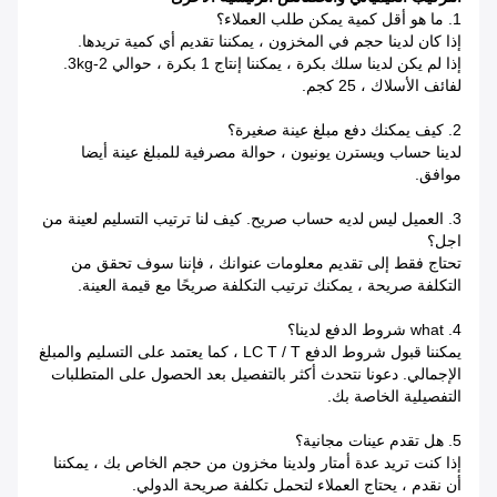
1. ما هو أقل كمية يمكن طلب العملاء؟
إذا كان لدينا حجم في المخزون ، يمكننا تقديم أي كمية تريدها.
إذا لم يكن لدينا سلك بكرة ، يمكننا إنتاج 1 بكرة ، حوالي 2-3kg.
لفائف الأسلاك ، 25 كجم.
2. كيف يمكنك دفع مبلغ عينة صغيرة؟
لدينا حساب ويسترن يونيون ، حوالة مصرفية للمبلغ عينة أيضا
موافق.
3. العميل ليس لديه حساب صريح. كيف لنا ترتيب التسليم لعينة من
اجل؟
تحتاج فقط إلى تقديم معلومات عنوانك ، فإننا سوف تحقق من
التكلفة صريحة ، يمكنك ترتيب التكلفة صريحًا مع قيمة العينة.
4. what شروط الدفع لدينا؟
يمكننا قبول شروط الدفع LC T / T ، كما يعتمد على التسليم والمبلغ
الإجمالي. دعونا نتحدث أكثر بالتفصيل بعد الحصول على المتطلبات
التفصيلية الخاصة بك.
5. هل تقدم عينات مجانية؟
إذا كنت تريد عدة أمتار ولدينا مخزون من حجم الخاص بك ، يمكننا
أن نقدم ، يحتاج العملاء لتحمل تكلفة صريحة الدولي.