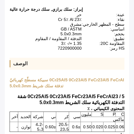
إبراز:
سلك برازي
,
سلك درجة حرارة عالية
عينة:
حر
نقاء:
23٪ Cr 5٪ Al
سطح - المظهر الخارجي:
مشرق
اساسي:
GB / ASTM
بحجم:
5.0x0.3mm
تطبيق:
التدفئة / المقاومة / المقاوم
المقاومة 20C:
1.35 +/- 3٪
HS رمز:
7220900000
الوصف
0Cr25Al5 0Cr23Al5 FeCr23Al5 FeCrAl سبيكة مسطّح كهربائيّ
تدفئة سلك شريط 5.0x0.3mm
0Cr25Al5 0Cr23Al5 FeCr23Al5 FeCrAl23 / 5 شقة
التدفئة الكهربائية سلك الشريط 5.0x0.3mm
المحتوى الكيميائي ،
٪
C
P
S
مليون
سي
كر
ني
شركة
الحديد
آخر
ماكس
4،2-
20،5-
0.06
0.025
0.020
0.50
≤0.6
≤0.60
توازن
-
5،3
23،5