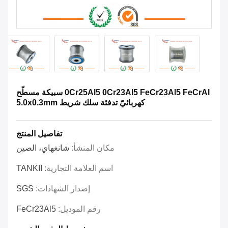
0Cr25Al5 0Cr23Al5 FeCr23Al5 FeCrAl سبيكة مسطّح
كهربائيّ تدفئة سلك شريط 5.0x0.3mm
تفاصيل المنتج
مكان المنشأ:
شانغهاي، الصين
اسم العلامة التجارية:
TANKII
إصدار الشهادات:
SGS
رقم الموديل:
FeCr23Al5