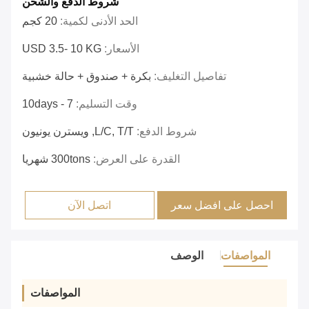
شروط الدفع والشحن
الحد الأدنى لكمية:
20 كجم
الأسعار:
USD 3.5- 10 KG
تفاصيل التغليف:
بكرة + صندوق + حالة خشبية
وقت التسليم:
7 - 10days
شروط الدفع:
L/C, T/T, ويسترن يونيون
القدرة على العرض:
300tons شهريا
احصل على افضل سعر
اتصل الآن
المواصفات
الوصف
المواصفات