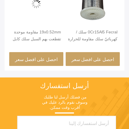
0Cr15Al5 Fecral سلك /
19x0.52mm مقاومة موحدة
مشر
كهربائيّ سلك مقاومة للحرارة
تقطعت بهم السبل سلك كابل
ئة
للفرن
لعناصر التدفئة
مرو
صغي
احصل على افضل سعر
احصل على افضل سعر
ا
أرسل استفسارك
من فضلك أرسل لنا طلبك 
وسوف نقوم بالرد عليك في 
أقرب وقت ممكن.