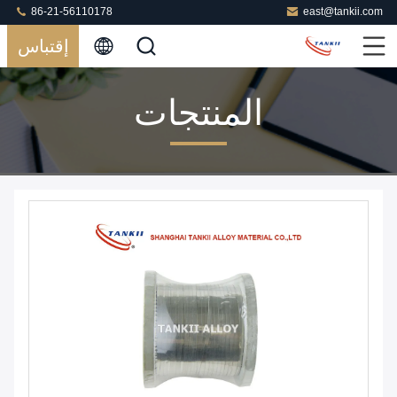
86-21-56110178
east@tankii.com
إقتباس
المنتجات