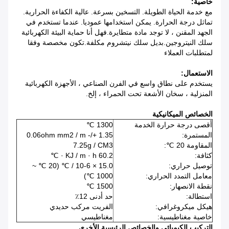
خاصية:
مع خدمة الحياة الطويلة. التسخين بسرعة. عالية الكفاءة الحرارية.
تماثل درجة الحرارة. يمكن استخدامها عموديا. عندما تستخدم في
الجهد المقنن ، لا توجد مادة متطايرة.فهل أنا حماية البيئة الكهربائية
سلك النيتروجين.بديل سلك نيتشروم مكلفة.تكون مخصصة وفقا
لمتطلبات العملاء
الاستعمال:
يستخدم على نطاق واسع في الفرن الصناعي ، الأجهزة الكهربائية
المنزلية ، سخان الأشعة تحت الحمراء ، إلخ.
الخصائص الميكانيكية
أقصى درجة حرارة الخدمة
1300 ℃
المستمرة:
1.35 +/- 0.06ohm mm2 / m
المقاومة 20 ℃:
7.25g / CM3
كثافة:
60.2 KJ / m · h · ℃
توصيل حراري:
15.0 × 10-6 / ℃ (20 ℃ ~
معامل التمدد الحراري:
1000 ℃)
نقطة الانصهار:
1500 ℃
استطالة:
حد أدنى 12٪
هيكل ميكروغرافي:
الفريت مركب حديدي
خاصية مغناطيسية:
مغناطيسي
التركيب الكيميائي والخصائص الرئيسية الأخرى