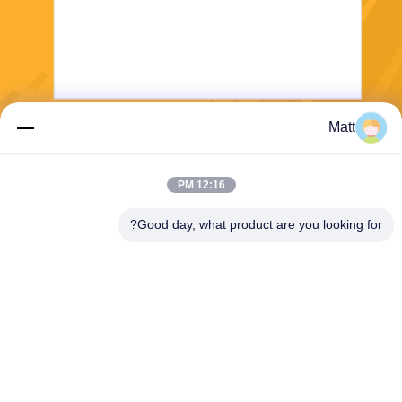
Matt
يرسل
12:16 PM
Good day, what product are you looking for?
Shanghai Tankii Alloy Material Co.,Ltd
east@tankii.com
86-21-56110178
1900 طريق مودانجيانج، منطقة
باوشان، 201999، شنغهاي، الص