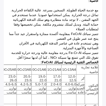
خاصية:
مع خدمة الحياة الطويلة. التسخين بسرعة. عالية الكفاءة الحرارية.
تماثل درجة الحرارة.
يمكن استخدامها عموديا.
عندما تستخدم في
الجهد المقنن ، لا توجد مادة متطايرة.وهو سلك التدفئة الكهربائية
حماية البيئة.
وبديل لسلك نيتشروم مكلفة. يمكن تخصيصها وفقا
لمتطلبات العملاء
تتميز سبائك FeCrAl بمقاومة أكسدة ممتازة واستقرار جيد جداً مما
ينتج عنه عمر طويل في العنصر.
وهي تستخدم عادة في عناصر التدفئة الكهربائية في الأفران
الصناعية والأجهزة المنزلية.
تتميز سبيكة Fe-Cr-Al بدرجة مقاومة عالية ودرجة حرارة للخدمة
تفوق تلك التي تتمتع بها سبيكة NiCr ، كما أن لديها سعرًا أقل.
الخصائص التقنية الرئيسية لسبائك FeCrAl:
علامة تجارية
b
0Cr25Al5
0Cr23Al5
0Cr21Al6
1Cr21Al4
1Cr13Al4
خاصية
23،0-
20،5-
19،0-
17،0-
12،0-
كر
0
26،0
23،5
22،0
21،0
12،5
شركة
4،0-6،0
2.0-4.0
5،0-7،0
4،2-5،3
4،5-6،5
،0
المكون
الحديد
توازن
توازن
توازن
توازن
توازن
تو
الكيميائي
إعادة
مناسب
مناسب
مناسب
مناسب
مناسب
م
الرئيسي٪
إ
مل