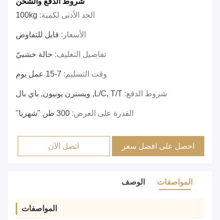
شروط الدفع والشحن
الحد الأدنى لكمية:
100kg
الأسعار:
قابل للتفاوض
تفاصيل التغليف:
حالة خشبيّ
وقت التسليم:
7-15 عمل يوم
شروط الدفع:
L/C, T/T, ويسترن يونيون, باي بال
القدرة على العرض:
300 طن "شهريا"
احصل على افضل سعر
اتصل الآن
المواصفات
الوصف
المواصفات