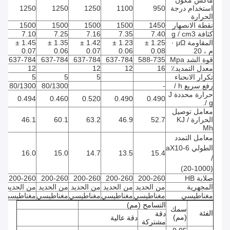
ماكس مكون
استخدام درجة
950
1100
1250
1250
1250
0
الحرارة
نقطة الانصهار
1450
1500
1500
1500
1500
0
كثافة g / cm3
7.40
7.35
7.16
7.25
7.10
0
المقاومة μΩ ·
1.25 ±
1.23 ±
1.42 ±
1.35 ±
1.45 ±
.07
م ، 20
0.08
0.06
0.07
0.06
0.07
قوة الشد Mpa
588-735
637-784
637-784
637-784
637-784
4
معدل التمديد٪
16
12
12
12
2
تكرار الانحناء
5
5
5
5
رفع سريع h /
-
80/1300
80/1300
حرارة محددة J
4
0.494
0.460
0.520
0.490
0.490
/ g.
معامل توصيل
الحرارة KJ /
52.7
46.9
63.2
60.1
46.1
1
Mh
معامل التمدد
الطولي aX10-6
0
16.0
15.0
14.7
13.5
15.4
/
(20-1000)
صلابة HB
200-260
200-260
200-260
200-260
200-260
0
المجهرية
من الحديد
من الحديد
من الحديد
من الحديد
من الحديد
من
مغناطيسي
مغناطيسي
مغناطيسي
مغناطيسي
مغناطيسي
مغناطيسي
م
التسامح (مم)
سمك
الفئة
دقة
(مم)
دقة عالية
مشتركة