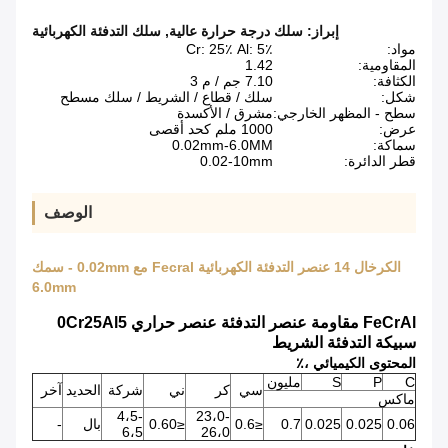
إبراز:
سلك درجة حرارة عالية
,
سلك التدفئة الكهربائية
مواد:
Cr: 25٪ Al: 5٪
المقاومية:
1.42
الكثافة:
7.10 جم / م 3
شكل:
سلك / قطاع / الشريط / سلك مسطح
سطح - المظهر الخارجي:
مشرق / الأكسدة
عرض:
1000 ملم كحد أقصى
سماكة:
0.02mm-6.0MM
قطر الدائرة:
0.02-10mm
الوصف
الكرخال 14 عنصر التدفئة الكهربائية Fecral مع 0.02mm - سمك
6.0mm
FeCrAl مقاومة عنصر التدفئة عنصر حراري 0Cr25Al5
سبيكة التدفئة الشريط
المحتوى الكيميائي ،٪
C
P
S
مليون
سي
كر
ني
شركة
الحديد
آخر
ماكس
4،5-
23،0-
0.06
0.025
0.025
0.7
≤0.6
≤0.60
بال
-
6،5
26،0