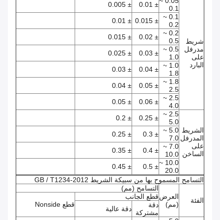
0.05 ~
± 0.005
± 0.01
0.1
0.1 ~
± 0.01
± 0.015
0.2
0.2 ~
± 0.015
± 0.02
0.5
شريط
مدرفل
0.5 ~
± 0.025
± 0.03
على
1.0
البارد
1.0 ~
± 0.03
± 0.04
1.8
1.8 ~
± 0.04
± 0.05
2.5
2.5 ~
± 0.05
± 0.06
4.0
2.5 ~
± 0.2
± 0.25
5.0
الشريط
5.0 ~
± 0.25
± 0.3
المدرفل
7.0
على
7.0 ~
± 0.35
± 0.4
الساخن
10.0
10.0 ~
± 0.45
± 0.5
20.0
التسامح المسموح بها من سبيكة الشريط GB / T1234-2012
التسامح (مم)
العرض
قطع الجانب
الفئة
(مم)
قطع Nonside
دقة
دقة عالية
مشتركة