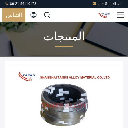
86-21-56110178
east@tankii.com
إقتباس
المنتجات