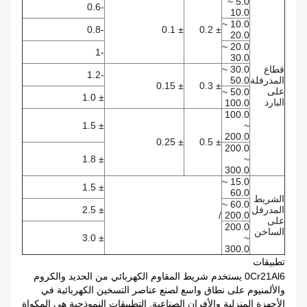
5.0 ~
-0.6
10.0
10.0 ~
-0.8
± 0.1
± 0.2
20.0
20.0 ~
-1
30.0
قطاع
30.0 ~
-1.2
المدرفلة
50.0
± 0.15
± 0.3
على
50.0 ~
± 1.0
البارد
100.0
100.0
± 1.5
~
200.0
± 0.25
± 0.5
200.0
± 1.8
~
300.0
15.0 ~
± 1.5
60.0
الشريط
60.0 ~
المدرفل
± 2.5
/
200.0
على
200.0
الساخن
± 3.0
~
300.0
تطبيقات
0Cr21Al6 يستخدم شريط المقاوم الكهربائي من الحديد والكروم
والألمنيوم على نطاق واسع لصنع عناصر التسخين الكهربائية في
الأجهزة المنزلية والأفران الصناعية.
التطبيقات النموذجية هي المكواة