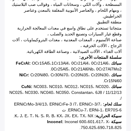
المسطحة ، وآلات الكي ، وسخانات المياه ، وقوالب صب البلاستيك
، ومهام اللحام ، والعناصر الأنبوبية المغلفة بالمعدن وعناصر
الخراطيش.
منطقة التطبيق
منتجاتنا تستخدم على نطاق واسع في معدات المعالجة الحرارية
وقطع غيار السيارات وتصنيع الحديد والصلب ،
صناعة الألمنيوم ، المعدات المعدنية ، معدات البتروكيماويات ، آلات
الزجاج ، الآلات الخزفية ،
آلات الغذاء ، الآلات الصيدلانية ، وصناعة الطاقة الكهربائية.
سلسلة المنتجات الأخرى:
سبائك FeCrAl:
OCr15Al5،1Cr13Al4، 0Cr21Al4، 0Cr21Al6،
0Cr25Al5، 0Cr21Al6Nb، 0Cr27Al7Mo2.
سبائك NiCr:
Cr20Ni80، Cr30Ni70، Cr20Ni35، Cr20Ni30،
Cr15Ni60.
سبائك CuNi:
NC003، NC010، NC012، NC015، NC020،
NC025، NC030، NC040، NC050، Constantan، 6J8 / 11/12/13
/.
سلك لحام:
/7، ERNiCr-3/7،
ERNiCrMo-3/4/13، ERNiCrFe-3
ERNiCu-7، ERNi-1، ER70S-6.
ث
سبيكة الحرارية:
K، J، E، T، N، S، R، B، KX، JX، EX، TX، NX.
سبيكة Inconel:
Inconel 600،601،617، X-
750،625،690،718،825.