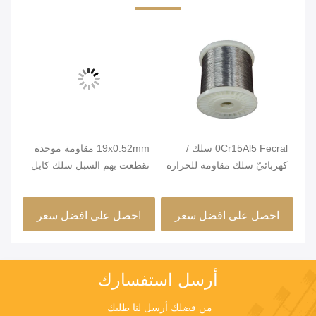
0Cr15Al5 Fecral سلك /
19x0.52mm مقاومة موحدة
مشر
كهربائيّ سلك مقاومة للحرارة
تقطعت بهم السبل سلك كابل
ئة
للفرن
لعناصر التدفئة
مرو
صغي
احصل على افضل سعر
احصل على افضل سعر
ا
أرسل استفسارك
من فضلك أرسل لنا طلبك 