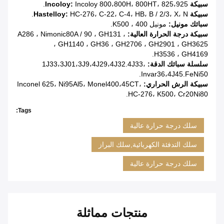
سبيكة Incoloy:
Incoloy 800،800H، 800HT، 825،925.
سبيكة Hastelloy:
HC-276، C-22، C-4، HB، B / 2/3، X، N.
سبائك مونيل:
مونيل 400 ، K500.
سبيكة درجة الحرارة العالية:
A286 ، Nimonic80A / 90 ، GH131 ،
GH1140 ، GH36 ، GH2706 ، GH2901 ،
GH3625 ،
H3536 ،
GH4169.
سلسلة سبائك الدقة:
1J33،3J01،3J9،4J29،4J32.4J33،
Invar36،4J45.FeNi50.
سبيكة الرش الحراري:
Inconel 625، Ni95Al5، Monel400،45CT،
HC-276، K500، Cr20Ni80.
Tags:
سلك درجة حرارة عالية
سلك التدفئة الكهربائية,سلك البراز
سلك درجة حرارة عالية
منتجات مماثلة