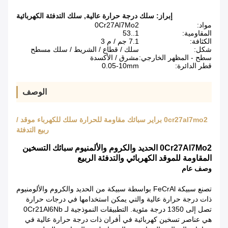
إبراز:
سلك درجة حرارة عالية
,
سلك التدفئة الكهربائية
مواد:
0Cr27Al7Mo2
المقاومية:
1..53
الكثافة:
7.1 جم / م 3
شكل:
سلك / قطاع / الشريط / سلك مسطح
سطح - المظهر الخارجي:
مشرق / الأكسدة
قطر الدائرة:
0.05-10mm
الوصف
0cr27al7mo2 براير سبائك مقاومة للحرارة سلك للكهرباء موقد /
ربيع التدفئة
0Cr27Al7Mo2 الحديد والكروم والألمنيوم سبائك التسخين
المقاومة للموقد الكهربائي والتدفئة الربيع
وصف عام
تصنع سبيكة FeCrAl بواسطة سبيكة من الحديد والكروم والألومنيوم
ذات درجة حرارة عالية والتي يمكن استخدامها في درجات حرارة
تصل إلى 1350 درجة مئوية.
التطبيقات النموذجية لـ 0Cr21Al6Nb
هي عناصر تسخين كهربائية في أفران ذات درجة حرارة عالية في