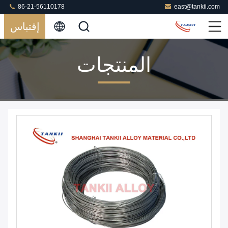
86-21-56110178
east@tankii.com
إقتباس
المنتجات