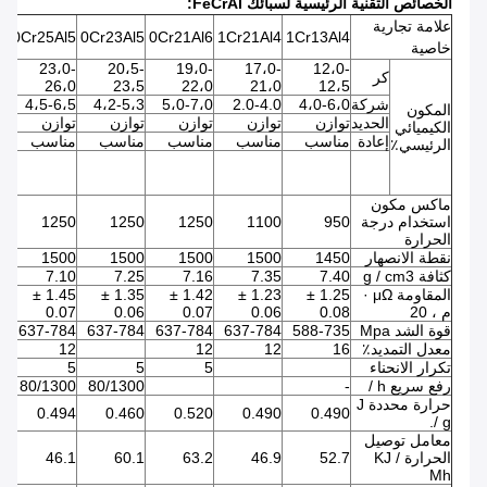
الخصائص التقنية الرئيسية لسبائك FeCrAl:
علامة تجارية
b
0Cr25Al5
0Cr23Al5
0Cr21Al6
1Cr21Al4
1Cr13Al4
خاصية
23،0-
20،5-
19،0-
17،0-
12،0-
كر
0
26،0
23،5
22،0
21،0
12،5
شركة
4،0-6،0
2.0-4.0
5،0-7،0
4،2-5،3
4،5-6،5
،0
المكون
الحديد
توازن
توازن
توازن
توازن
توازن
تو
الكيميائي
إعادة
مناسب
مناسب
مناسب
مناسب
مناسب
م
الرئيسي٪
إ
مل
ماكس مكون
استخدام درجة
950
1100
1250
1250
1250
0
الحرارة
نقطة الانصهار
1450
1500
1500
1500
1500
0
كثافة g / cm3
7.40
7.35
7.16
7.25
7.10
0
المقاومة μΩ ·
1.25 ±
1.23 ±
1.42 ±
1.35 ±
1.45 ±
.07
م ، 20
0.08
0.06
0.07
0.06
0.07
قوة الشد Mpa
588-735
637-784
637-784
637-784
637-784
4
معدل التمديد٪
16
12
12
12
2
تكرار الانحناء
5
5
5
5
رفع سريع h /
-
80/1300
80/1300
حرارة محددة J
4
0.494
0.460
0.520
0.490
0.490
/ g.
معامل توصيل
الحرارة KJ /
52.7
46.9
63.2
60.1
46.1
1
Mh