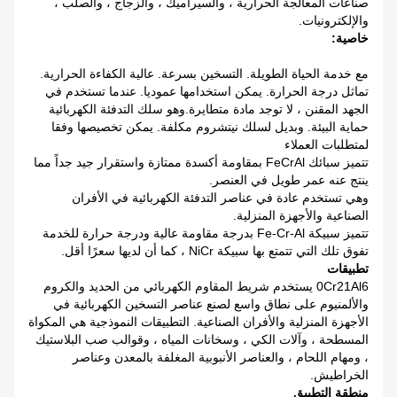
صناعات المعالجة الحرارية ، والسيراميك ، والزجاج ، والصلب ،
والإلكترونيات.
خاصية:
مع خدمة الحياة الطويلة. التسخين بسرعة. عالية الكفاءة الحرارية.
تماثل درجة الحرارة.
يمكن استخدامها عموديا.
عندما تستخدم في
الجهد المقنن ، لا توجد مادة متطايرة.وهو سلك التدفئة الكهربائية
حماية البيئة.
وبديل لسلك نيتشروم مكلفة. يمكن تخصيصها وفقا
لمتطلبات العملاء
تتميز سبائك FeCrAl بمقاومة أكسدة ممتازة واستقرار جيد جداً مما
ينتج عنه عمر طويل في العنصر.
وهي تستخدم عادة في عناصر التدفئة الكهربائية في الأفران
الصناعية والأجهزة المنزلية.
تتميز سبيكة Fe-Cr-Al بدرجة مقاومة عالية ودرجة حرارة للخدمة
تفوق تلك التي تتمتع بها سبيكة NiCr ، كما أن لديها سعرًا أقل.
تطبيقات
0Cr21Al6 يستخدم شريط المقاوم الكهربائي من الحديد والكروم
والألمنيوم على نطاق واسع لصنع عناصر التسخين الكهربائية في
الأجهزة المنزلية والأفران الصناعية.
التطبيقات النموذجية هي المكواة
المسطحة ، وآلات الكي ، وسخانات المياه ، وقوالب صب البلاستيك
، ومهام اللحام ، والعناصر الأنبوبية المغلفة بالمعدن وعناصر
الخراطيش.
منطقة التطبيق