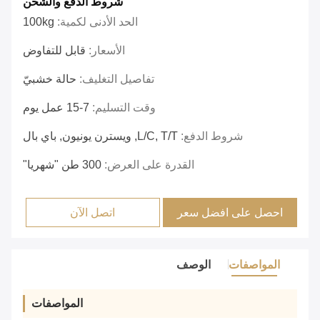
شروط الدفع والشحن
الحد الأدنى لكمية:
100kg
الأسعار:
قابل للتفاوض
تفاصيل التغليف:
حالة خشبيّ
وقت التسليم:
7-15 عمل يوم
شروط الدفع:
L/C, T/T, ويسترن يونيون, باي بال
القدرة على العرض:
300 طن "شهريا"
احصل على افضل سعر
اتصل الآن
المواصفات
الوصف
المواصفات