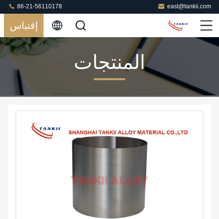
86-21-56110178
east@tankii.com
إقتباس
المنتجات