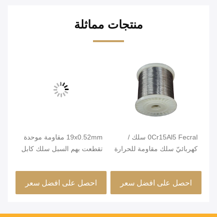
منتجات مماثلة
0Cr15Al5 Fecral سلك /
19x0.52mm مقاومة موحدة
مشر
كهربائيّ سلك مقاومة للحرارة
تقطعت بهم السبل سلك كابل
ئة
للفرن
لعناصر التدفئة
مرو
صغي
احصل على افضل سعر
احصل على افضل سعر
ا