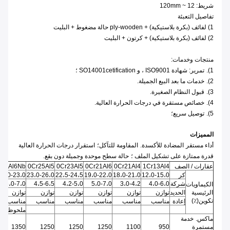
شريط: 12 ~ 120mm
تفاصيل التعبئة
1) لفائف (بكرة بلاستيكية) + ply-wooden حالة مضغوط + البليت
2) لفائف (بكرة بلاستيكية) + كرتون + البليت
منتجات وخدمات:
1).
تمرير: شهادة ISO9001 ، و SO14001cetification ؛
2).
خدمات ما بعد البيع الجميلة.
3).
قبول النظام الصغيرة.
4).
خصائص مستقرة في درجات الحرارة العالية.
5).
توصيل سريع؛
المميزات
أداء مستقر
المضادة للأكسدة.
المقاومة للتآكل؛
استقرار درجات الحرارة العالية
قدرة ممتازة على تشكيل الملف ؛
حالة سطح موحدة وجميلة دون بقع.
عقارات / الصف
1Cr13Al4
0Cr21Al4
0Cr21Al6
0Cr23Al5
0Cr25Al5
r21Al6Nb
كر
12،0-15،0
18،0-21،0
19،0-22،0
22،5-24،5
23،0-26،0
21،0-23،0
شركة
4،0-6،0
3،0-4،2
5،0-7،0
4،2-5،0
4،5-6،5
5،0-7،0
الكيماويات
الرئيسية
الحديد
توازن
توازن
توازن
توازن
توازن
توازن
تكوين(٪)
إعادة
مناسب
مناسب
مناسب
مناسب
مناسب
مناسب
ملحوظة: 0.5
ماكس.
خدمة
مستمرة
950
1100
1250
1250
1250
1350