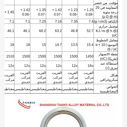
مؤقت.
من عنصر
المقاومة في 20
1.42 +
1.35 +
1.42 +
1.23 +
1.25 +
درجة مئوية
1.45 + -0.07
-0.06
-0.07
-0.07
-0.06
-0.08
(μ Ω @ m)
الكثافة (g / cm3)
7.4
7.35
7.16
7.25
7.1
7.1
توصيل حراري
46.1
46.1
60.2
63.2
46.9
52.7
(KJ / m @ h @
oC)
معامل الخطوط
التوسع (α × 10-
15.4
13.5
14.7
15
16
16
6 / oC)
نقطة الانصهار
1510
1500
1500
1500
1500
1450
(تقريبًا) (oC)
استطالة عند
≥12
≥12
≥12
≥12
≥12
≥16
تمزق (٪)
الفريت
الفريت
الفريت
الفريت
الفريت
هيكل
الفريت
مركب
مركب
مركب
مركب
مركب
ميكروغرافي
مركب حدي
حديدي
حديدي
حديدي
حديدي
حديدي
الخواص
مغناطيسي
مغناطيسي
مغناطيسي
مغناطيسي
مغناطيسي
مغناطيسي
المغناطيسية