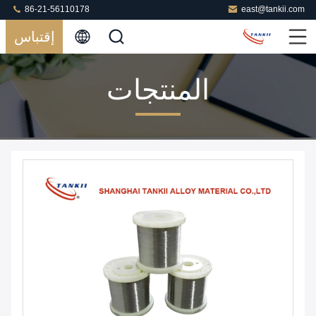
86-21-56110178
east@tankii.com
إقتباس
المنتجات