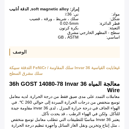
إبراز:
soft magnetic alloy
,
الدقة أنابيب
مواد:
ني: 36٪
شكل:
سلك ، شريط ، ورقة ، قضيب
قطر الدائرة:
0.02-5mm
التعبئة:
بكرة كرتون
سطح - المظهر الخارجي:
مشرق
اساسي:
GB ، ASTM
الوصف
غيغابايت القياسية Invar 36 سلك المقاومة / FeNiCr التدفئة سبيكة
سلك مشرق السطح
معالجة المياه 36h GOST 14080-78 Invar 36
Wire
معاملات التمدد على مدى ضيق فقط من درجة الحرارة. لديه معامل
توسع منخفض من درجات الحرارة المبردة إلى حوالي 260 ℃. في
الهواء الجاف في درجة حرارة المنزل ، لدى invar 36 مقاومة جيدة
للتآكل. ولكن في الهواء الرطب ، قد يحدث تآكل.
يعتبر Invar 36 مناسبًا للتطبيقات التي تتطلب معامل توسع منخفض
، مثل إنتاج وتخزين ونقل الغاز السائل وأجهزة تنظيم درجة الحرارة