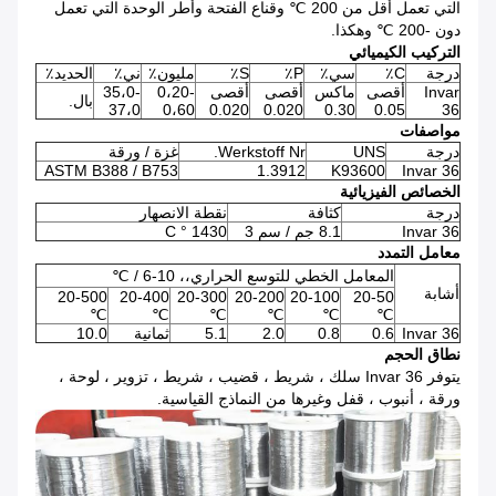
التي تعمل أقل من 200 ℃ وقناع الفتحة وأطر الوحدة التي تعمل
دون -200 ℃ وهكذا.
التركيب الكيميائي
درجة
C٪
سي٪
P٪
S٪
مليون٪
ني٪
الحديد٪
Invar
أقصى
ماكس
أقصى
أقصى
0،20-
35،0-
بال.
37،0
0،60
0.020
0.020
0.30
0.05
36
مواصفات
درجة
UNS
Werkstoff Nr.
غزة / ورقة
ASTM B388 / B753
1.3912
K93600
Invar 36
الخصائص الفيزيائية
درجة
كثافة
نقطة الانصهار
Invar 36
8.1 جم / سم 3
1430 ° C
معامل التمدد
المعامل الخطي للتوسع الحراري،، 10-6 / ℃
أشابة
20-500
20-400
20-300
20-200
20-100
20-50
℃
℃
℃
℃
℃
℃
Invar 36
0.6
0.8
2.0
5.1
ثمانية
10.0
نطاق الحجم
يتوفر Invar 36 سلك ، شريط ، قضيب ، شريط ، تزوير ، لوحة ،
ورقة ، أنبوب ، قفل وغيرها من النماذج القياسية.