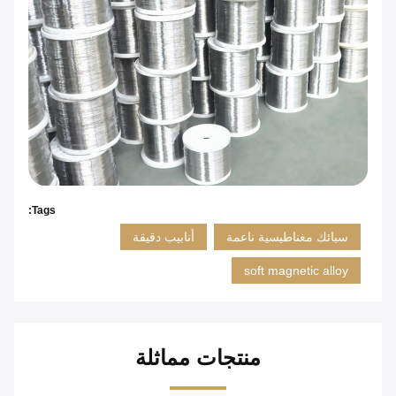
Tags:
سبائك مغناطيسية ناعمة
أنابيب دقيقة
soft magnetic alloy
منتجات مماثلة