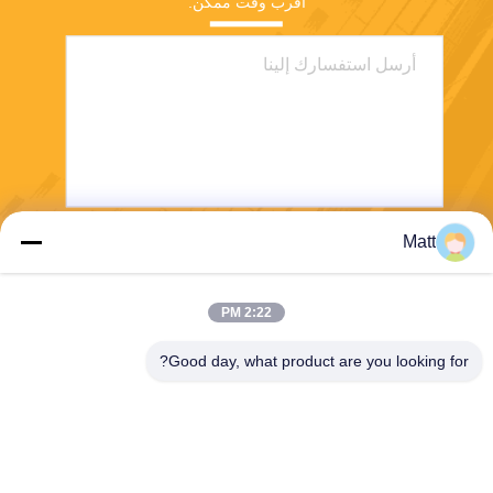
أقرب وقت ممكن.
Matt
يرسل
2:22 PM
Good day, what product are you looking for?
Shanghai Tankii Alloy Material Co.,Ltd
east@tankii.com