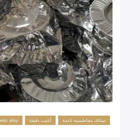
سبائك مغناطيسية ناعمة
أنابيب دقيقة
etic alloy