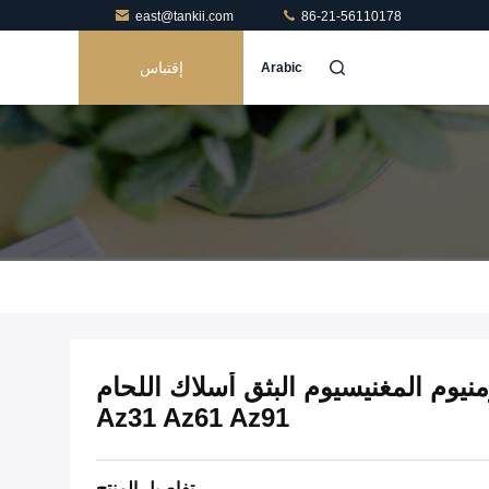
east@tankii.com
86-21-56110178
إقتباس
Arabic
الألومنيوم المغنيسيوم البثق أسلاك اللحام
Az31 Az61 Az91
تفاصيل المنتج