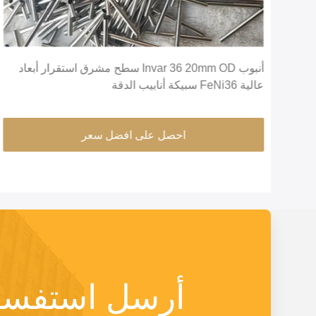
ضة من 0.04mm إلى
أنبوب Invar 36 20mm OD سطح مشرق استقرار أبعاد
عالية FeNi36 سبيكة أنابيب الدقة
احصل على افضل سعر
أرسل استفسا