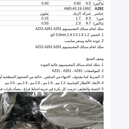
ماكس٪
9.5
0.90
0.40
AWS A5.19-1992
AZ92
عناصر
شركة
الزنك
مليون
مين٪
8.3
1.7
0.15
ماكس٪
9.7
2.3
0.50
سلك لحام سبائك المغنيسيوم AZ31 AZ61 AZ91
1. الحجم: 1.2 1.6 2.0 2.4 3.0mm الخ
2. جودة عالية وسعر مناسب.
سلك لحام سبائك المغنيسيوم AZ31 AZ61 AZ91
وصف المنتج
1. سلك لحام سبائك المغنيسيوم عالية الجودة
2. المواصفات: AZ31 ، AZ61 ، AZ91
3. الشرط كما مقذوف.
الانتهاء من السلس ، خالية من الشحوم السطحية أو غ
4. الأبعاد: الأقطار القياسية: 1.2 مم ، 1.6 مم ، 2.0 مم ، 2.4 مم ، 3.0 مم
5. التعبئة والتغليف: حزمت كل بكرة في حزمة احباط فراغ ، معبأة بكرات في حالة خشبية