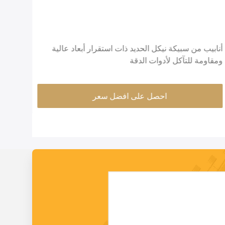
أنابيب من سبيكة نيكل الحديد ذات استقرار أبعاد عالية
ومقاومة للتآكل لأدوات الدقة
الدقيقة OD سطح مشرق بناء 
احصل على افضل سعر