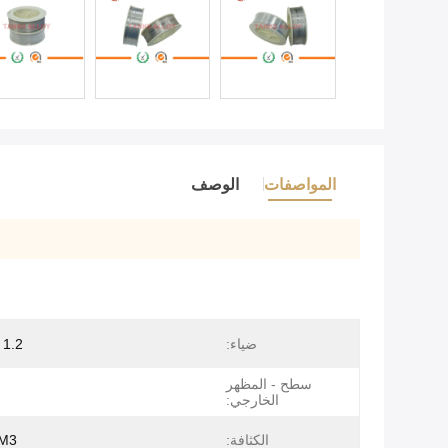
المواصفات
الوصف
ضياء:
1.2 - 6.0 ملم
سطح - المظهر
الخارجي:
الكثافة:
CM3