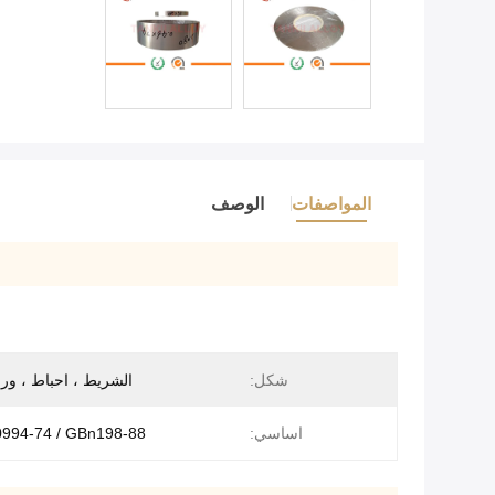
المواصفات
الوصف
شكل:
الشريط ، احباط ، ور
اساسي:
994-74 / GBn198-88