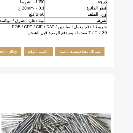
درجة
1J50- الشريط
قطر الدائرة
0.1 ~ 20mm خ
وزن الملف
2-50 كلغ
شرط
لينة / هارد مشرق / مؤكسد
شروط الدفع: يعمل السابقين / FOB / CPT / CIF / DAT
30 ٪ T / T مقدما ، يتم دفع الرصيد قبل الشحن.
سبائك مغناطيسية ناعمة
أنابيب دقيقة
etic alloy