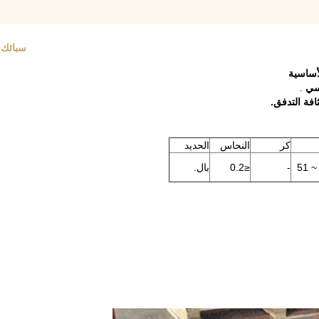
سبائك سبائك FeNi قطاع الشري
أساسية
سي
.
افة التدفق.
كر
النحاس
الحديد
-
≤0.2
بال.