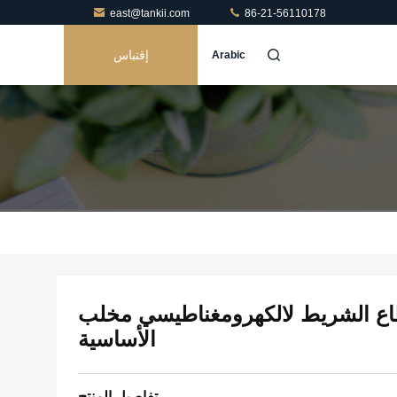
east@tankii.com
86-21-56110178
إقتباس
Arabic
 سبائك FeNi قطاع الشريط لالكهرومغناطيسي مخلب
الأساسية
تفاصيل المنتج