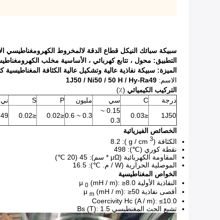
سبيكة سبائك النيكل قطاع الدقة لالمخروط الكهرومغناطيسي ال
التطبيق:
محول ،
تتابع كهربائي ،
الأساسية مخلب الكهرومغناطي
الميزة: سبيكة نفاذية عالية وتشكيل عالية الكثافة المغناطيسية كث
الاسم:
/ Hy-Ra49
Н
/ 50
/ Ni50
1J50
التركيب الكيميائي
(٪)
درجة
C
سي
مليون
P
S
ني
0.15 ~
49 ~ 51
≤0.02
≤0.02
0.3 ~ 0.6
≤0.03
1J50
0.3
الخصائص الفيزيائية
3
الكثافة (g / cm
): 8.2
نقطة كوري (℃): 498
المقاومة الكهربائية (μΩ * سم): 45 (20 ℃)
الموصلية الحرارية (W / م. ℃): 16.5
الخواص المغناطيسية
النفاذية الأولية μ
(mH / m): ≥8.0
0
أقصى نفاذية μ
(mH / m): ≥50
m
Coercivity Hc (A / m): ≤10.0
تشبع الحث المغنطيسي Bs (T): 1.5