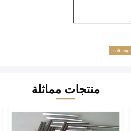
soft magn
منتجات مماثلة