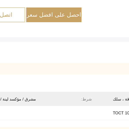
احصل على افضل سعر
اتصل 
قة ، سلك
شرط:
مشرق / مؤكسد لينة / 
ТОСТ 10