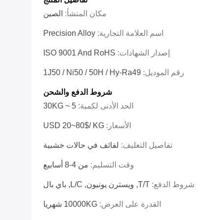
مكان المنشأ:
الصين
اسم العلامة التجارية:
Precision Alloy
إصدار الشهادات:
ISO 9001 And RoHS
رقم الموديل:
1J50 / Ni50 / 50Н / Hy-Ra49
شروط الدفع والشحن
الحد الأدنى لكمية:
5 ~ 30KG
الأسعار:
USD 20~80$/ KG
تفاصيل التغليف:
لفائف في حالات خشبية
وقت التسليم:
من 4-8 أسابيع
شروط الدفع:
T/T, ويسترن يونيون, L/C, باي بال
القدرة على العرض:
10000KG شهريا