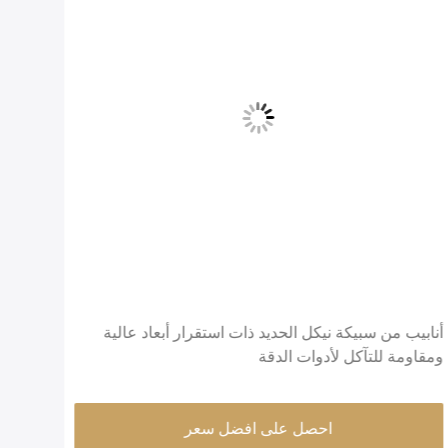
أنابيب من سبيكة نيكل الحديد ذات استقرار أبعاد عالية
ومقاومة للتآكل لأدوات الدقة
الدقيقة OD سطح مشرق بناء 
احصل على افضل سعر