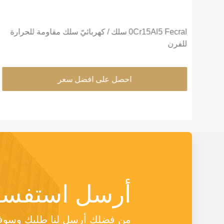
0Cr15Al5 Fecral سلك / كهربائيّ سلك مقاومة للحرارة
للفرن
احصل على افضل سعر
أرسل استفسا