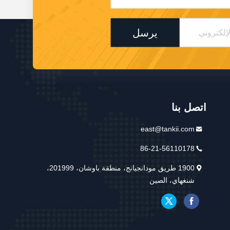
يرسل
اتصل بنا
east@tankii.com
86-21-56110178
1900 طريق مودانجيانج، منطقة باوشان، 201999،
شنغهاي، الصين