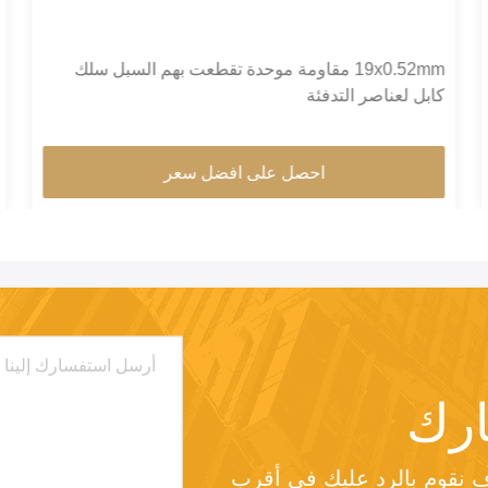
19x0.52mm مقاومة موحدة تقطعت بهم السبل سلك
كابل لعناصر التدفئة
احصل على افضل سعر
رك
من فضلك أرسل لنا طلبك وسوف نقوم بالرد عليك في أقرب 