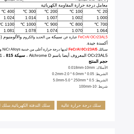
معامل درجة حرارة المقاومة الكهربائية
400 ℃
300 ℃
200 ℃
100 ℃
20 ℃
1.024
1.014
1.007
1.002
1.000
1100 ℃
1000 ℃
900 ℃
800 ℃
700 ℃
1.081
1.078
1.074
1.070
1.064
سبيكة
FeCrAl OCr23AL5
عبارة عن
من الحديد والكروم
أكسدة جيدة.
سبائك
FeCrAl 0Cr23Al5
لديها درجة حرارة أعلى من خدمة NiCr Alloys وأسعار أقل بكثير.
OCr23AL5
المعروف أيضا باسم
Alchrome D ،
سبيكة 815
، TANKII D ، Resistohm 135 ، Stablohm 812 ، Alohrome DK ، Alferon 901 ، سبيكة K ، Aluchrom Y ، Gilphy 135
حجم المنتج
الأسلاك: 0.018mm-10mm
الشريط: 0.05 * 0.2mm-2.0 * 6.0mm
الشريط: 0.5 * 5.0mm-5.0 * 250mm
شريط: 10-100mm
سلك درجة حرارة عالية
سلك التدفئة الكهربائية,سلك ال