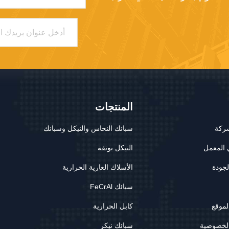
المنتجات
ركة
سبائك النحاس والنيكل وسبائك
 المعمل
النيكل بوتقة
لجودة
الأسلاك العارية الحرارية
سبائك FeCrAl
لموقع
كابل الحرارية
لخصوصية
سبائك نيكر