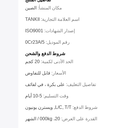
مكان المنشأ:
الصين
اسم العلامة التجارية:
TANKII
إصدار الشهادات:
ISO9001
رقم الموديل:
0Cr23Al5
شروط الدفع والشحن
الحد الأدنى لكمية:
20 كجم
الأسعار:
قابل للتفاوض
تفاصيل التغليف:
على بكرة ، في لفائف
وقت التسليم:
5-10 أيام
شروط الدفع:
L/C, T/T, ويسترن يونيون
القدرة على العرض:
20، 000kg / الشهر