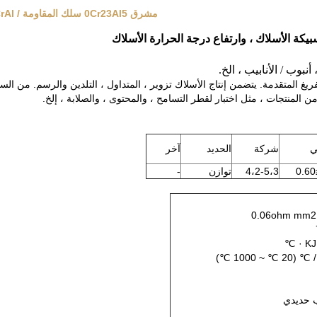
مشرق 0Cr23Al5 سلك المقاومة / Alloy815 FeCrAl سبيكة الأسلاك ، وارتفاع درجة الحرارة الأسلاك
بوب / الأنابيب ، الخ.
ريغ المتقدمة. يتضمن إنتاج الأسلاك تزوير ، المتداول ، التلدين والرسم. من السب
 المنتجات ، مثل اختبار لقطر التسامح ، والمحتوى ، والصلابة ، إلخ.
ي
شركة
الحديد
آخر
≤
4،2-5،3
توازن
-
 حديدي