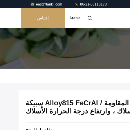
east@tankii.com
86-21-56110178
إقتباس
Arabic
مشرق 0Cr23Al5 سلك المقاومة / Alloy815 FeCrAl سبيكة
سلاك ، وارتفاع درجة الحرارة الأسلاك
تفاصيل المنتج