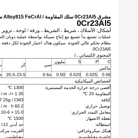
مشرق 0Cr23Al5 سلك المقاومة / Alloy815 FeCrAl سبيكة الأسلاك ، وارتفاع درجة الحرارة الأسلاك
0Cr23Al5
أشكال: الأسلاك ، شريط ، الشريط ، ورقة / لوحة ، تزوير ، أن
عمليات تصنيع بدأ تصنيع مع إنتاج سبيكة بواسطة عملية ذوبان التف
بنظام تحكم عالي الجودة. سيكون هناك اختبار الجودة لكل دفعة من
0Cr23Al5
المحتوى الكيميائي ،٪
C
P
S
مليون
سي
كر
ن
ماكس
0.60
20،5-23،5
≤0.6
0.50
0.020
0.025
0.06
الخصائص الميكانيكية
أقصى درجة حرارة الخدمة المستمرة:
1300 ℃
المقاومة 20 ℃:
1.35 +/- 0.06ohm mm2 / m
كثافة:
7.25g / CM3
توصيل حراري:
60.2 KJ / m · h · ℃
معامل التمدد الحراري:
15.0 × 10-6 / ℃ (20 ℃ ~ 1000 ℃)
نقطة الانصهار:
1500 ℃
استطالة:
حد أدنى 12٪
هيكل ميكروغرافي:
الفريت مركب
خاصية مغناطيسية:
مغناطيسي