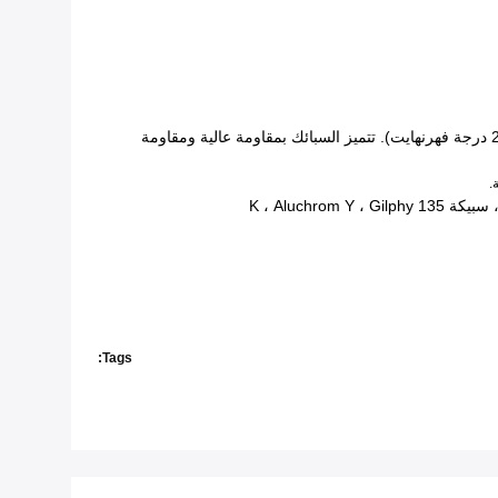
والألومنيوم (سبيكة FeCrAl) للاستخدام في درجات حرارة تصل إلى 1300 درجة مئوية (2370 درجة فهرنهايت). تتميز السبائك بمقاومة عالية ومقاومة
.
Tags: