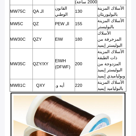
2000 ساعة)
الأسلاك المزينة
القانون
130
الـ QA
MW75C
بالبوليوريثان
الوطني
الأسلاك المزينة
155
الـ PEW
QZ
MW5C
بالبوليستر
الأسلاك
المزخرفة من
180
EIW
QZY
MW30C
البوليستر إيميد
الأسلاك المزينة
ذات الطبقة
EIWH
المزدوجة من
200
QZY/XY
MW35C
(DFWF)
البوليستر إيميد
وبولياميدي إيميد
الأسلاك المزينة
220
أيه و.
QXY
MW81C
بالبولياميد إيميد