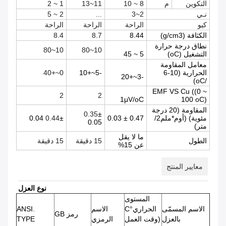
التكوين
م
8 ~ 10
11~13
1 ~ 2
نـي
2~3
...
2 ~ 5
كيو
الراحة
الراحة
الراحة
الكثافة (g/cm3)
8.44
8.7
8.4
نطاق درجة حرارة
10~80
10~80
التشغيل (oC)
5 ~ 45
معامل المقاومة
الحرارية (10-6
-5~+10
0~+40
-3~+20
/oC)
EMF VS Cu ((0 ~
2
2
1μV/oC
100 oC)
المقاومة (20 درجة
0.35
±
مئوية) (أوم*ملم2/
0.47 ± 0.03
± 0.04
0.44
0.05
متر)
ما لا يقل
الطول
15 دقيقة
15 دقيقة
عن 15%
معايير المنتج
نوع العزل
المستوى
الاسم المسمّى
الحراري°C
الاسم
ANSI.
رمز GB
بالعزل
(وقت العمل
الرمزي
TYPE