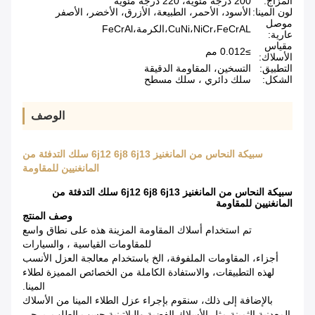
المزاج:
200 درجة مئوية، 220 درجة مئوية
لون المينا:
الأسود، الأحمر، الطبيعة، الأزرق، الأخضر، الأصفر
موصل
CuNi،NiCr،FeCrAL،الكرمة،FeCrAl
عارية:
مقياس
≥0.012 مم
الأسلاك:
التطبيق:
التسخين، المقاومة الدقيقة
الشكل:
سلك دائري ، سلك مسطح
الوصف
سبيكة النحاس من المانغنيز 6j12 6j8 6j13 سلك التدفئة من
المانغنيين للمقاومة
سبيكة النحاس من المانغنيز 6j12 6j8 6j13 سلك التدفئة من
المانغنيين للمقاومة
وصف المنتج
تم استخدام أسلاك المقاومة المزينة هذه على نطاق واسع
للمقاومات القياسية ، والسيارات
أجزاء، المقاومات الملفوفة، الخ باستخدام معالجة العزل الأنسب
لهذه التطبيقات، والاستفادة الكاملة من الخصائص المميزة لطلاء
المينا.
بالإضافة إلى ذلك، سنقوم بإجراء عزل الطلاء المينا من الأسلاك
المعدنية الثمينة مثل الأسلاك الفضية والبلاتينية حسب الطلب. يرجى