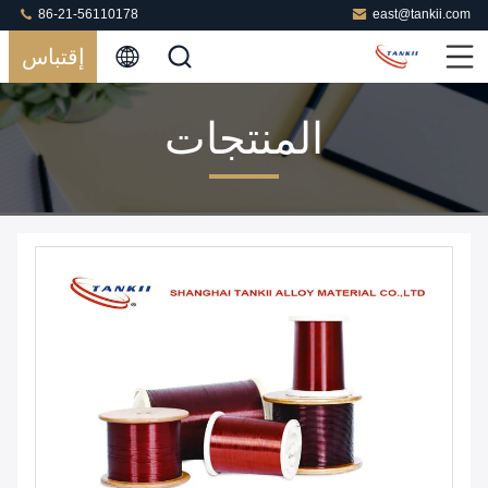
86-21-56110178
east@tankii.com
إقتباس
المنتجات