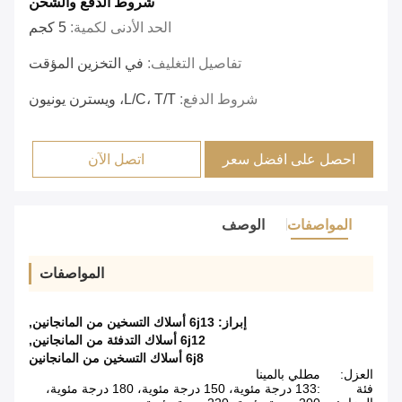
شروط الدفع والشحن
الحد الأدنى لكمية:
5 كجم
تفاصيل التغليف:
في التخزين المؤقت
شروط الدفع:
L/C، T/T، ويسترن يونيون
احصل على افضل سعر
اتصل الآن
المواصفات
الوصف
المواصفات
إبراز:
6j13 أسلاك التسخين من المانجانين
,
6j12 أسلاك التدفئة من المانجانين
,
6j8 أسلاك التسخين من المانجانين
العزل:
مطلي بالمينا
فئة
:133 درجة مئوية، 150 درجة مئوية، 180 درجة مئوية،