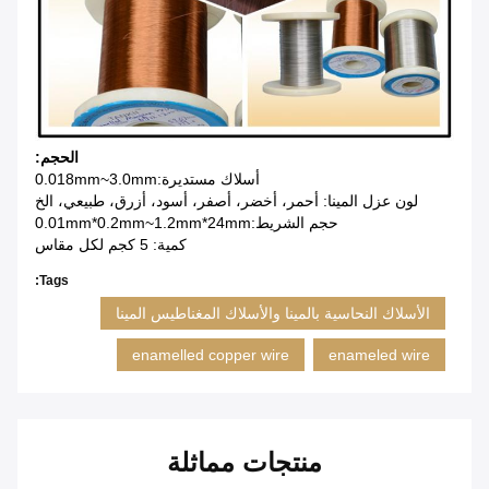
الحجم:
أسلاك مستديرة:0.018mm~3.0mm
لون عزل المينا: أحمر، أخضر، أصفر، أسود، أزرق، طبيعي، الخ
حجم الشريط:0.01mm*0.2mm~1.2mm*24mm
كمية: 5 كجم لكل مقاس
Tags:
الأسلاك النحاسية بالمينا والأسلاك المغناطيس المينا
enamelled copper wire
enameled wire
منتجات مماثلة